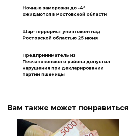
Два донских курса по
Ночные заморозки до -4°
финансовой грамотности
ожидаются в Ростовской области
могут признать лучшими в
стране
Шар-террорист уничтожен над
Ростовской областью 25 июня
09 августа 2026 11:43
Донской колледж закупил
Предприниматель из
комплексы БПЛА для
Песчанокопского района допустил
нарушения при декларировании
обучения пилотированию
партии пшеницы
09 августа 2026 10:50
На юге и северо-востоке
Ростовской области сегодня
Вам также может понравиться
до +40 °C
09 августа 2026 10:31