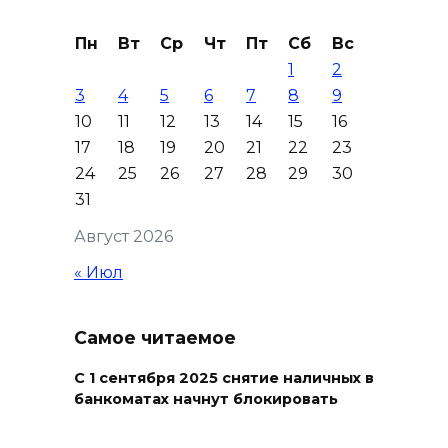
День памяти детей – жертв
Пн
Вт
Ср
Чт
Пт
Сб
Вс
войны в Донбассе: донские
1
2
учреждения культуры
3
4
5
6
7
8
9
присоединились к минуте
10
11
12
13
14
15
16
молчания
17
18
19
20
21
22
23
09 августа 2026 16:13
24
25
26
27
28
29
30
31
Вылетела в кювет:
Август 2026
смертельное ДТП в
Целинском районе
« Июл
09 августа 2026 14:36
Самое читаемое
Запах гари: в Левенцовке
горела трава
С 1 сентября 2025 снятие наличных в
банкоматах начнут блокировать
09 августа 2026 14:21