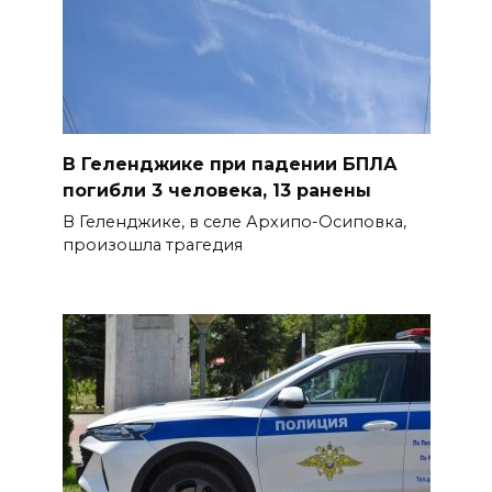
и благоустроят проспект
Платовский
08 августа 2026 17:18
Это стало нашей традицией:
В Геленджике при падении БПЛА
ростовчане установили
погибли 3 человека, 13 ранены
самодельные поилки для
В Геленджике, в селе Архипо-Осиповка,
бездомных животных
произошла трагедия
08 августа 2026 16:56
Журналисты «ДОН 24» вышли
на субботник в парке
Островского
08 августа 2026 15:59
Сносить нельзя, сохранять