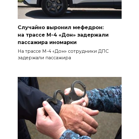
нечем: как ростовчане
спасают доходный дом
Рувинского от запустения
Случайно выронил мефедрон:
08 августа 2026 14:04
на трассе М-4 «Дон» задержали
пассажира иномарки
В Волгодонске мужчина
На трассе М-4 «Дон» сотрудники ДПС
поджег газ в квартире
задержали пассажира
бывшей жены, эвакуированы
7 человек
08 августа 2026 13:19
Юрий Слюсарь поздравил
жителей Ростовской области
с Днем физкультурника
08 августа 2026 10:49