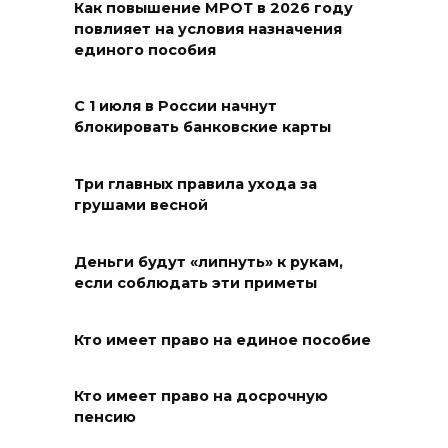
Как повышение МРОТ в 2026 году
В Таганроге горел склад на
повлияет на условия назначения
250 «квадратах»
единого пособия
09 августа 2026 13:56
С 1 июля в России начнут
блокировать банковские карты
Парк не построю: Николай
Василенко не планирует
становиться меценатом для
Три главных правила ухода за
грушами весной
Ростова
09 августа 2026 12:48
Деньги будут «липнуть» к рукам,
если соблюдать эти приметы
Юрий Слюсарь поздравил
строителей с
Кто имеет право на единое пособие
профессиональным
праздником
Кто имеет право на досрочную
09 августа 2026 12:01
пенсию