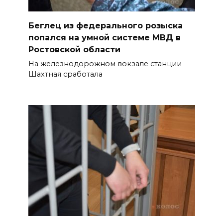
Ростовчане оказались среди
эвакуированных с пляжа в
Беглец из федерального розыска
Новороссийске
попался на умной системе МВД в
08 августа 2026 10:40
Ростовской области
На железнодорожном вокзале станции
В Ростовской области
Шахтная сработала
ликвидировали 16
техногенных пожаров и 30
возгораний растительности
08 августа 2026 10:35
В Ростовской области
объявили штормовое
предупреждение из-за
высокого риска пожаров
08 августа 2026 09:32