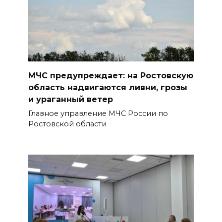
Меры поддержки после ЧС
07 августа 2026 17:48
На Дону обсудили
взаимодействие участников
МЧС предупреждает: на Ростовскую
избирательного процесса в
область надвигаются ливни, грозы
период ЕДГ-2026
и ураганный ветер
07 августа 2026 17:14
Главное управление МЧС России по
Ростовской области
В Ростове доходный дом
Емельяновых на Большой
Садовой, 94, обследуют
специалисты
07 августа 2026 17:03
Бетон и влага: эксперт ЮФУ