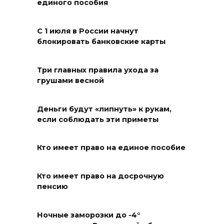
единого пособия
7 человек
08 августа 2026 13:19
С 1 июля в России начнут
блокировать банковские карты
Юрий Слюсарь поздравил
жителей Ростовской области
Три главных правила ухода за
с Днем физкультурника
грушами весной
08 августа 2026 10:49
Деньги будут «липнуть» к рукам,
Ростовчане оказались среди
если соблюдать эти приметы
эвакуированных с пляжа в
Новороссийске
Кто имеет право на единое пособие
08 августа 2026 10:40
Кто имеет право на досрочную
пенсию
В Ростовской области
ликвидировали 16
техногенных пожаров и 30
Ночные заморозки до -4°