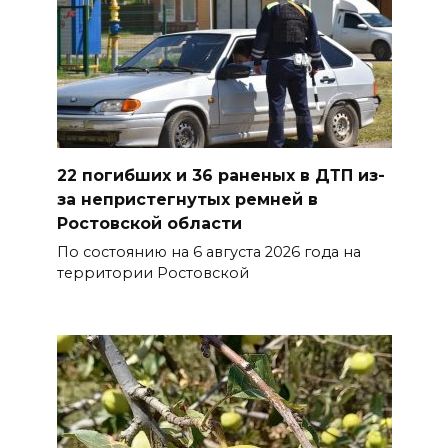
на 8 августа
07 августа 2026 22:04
В Железнодорожном районе
Ростова-на-Дону на сутки
отключат воду из-за
22 погибших и 36 раненых в ДТП из-
капремонта сетей
за непристегнутых ремней в
07 августа 2026 20:32
Ростовской области
По состоянию на 6 августа 2026 года на
Полиция ищет вандалов,
территории Ростовской
осквернивших стелу
«Освободителям Ростова»
07 августа 2026 20:12
Госавтоинспекция по
Ростовской области призвала