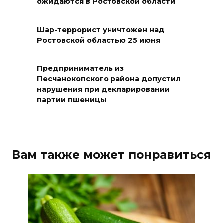
ожидаются в Ростовской области
возгораний растительности
08 августа 2026 10:35
Шар-террорист уничтожен над
Ростовской областью 25 июня
В Ростовской области
объявили штормовое
Предприниматель из
предупреждение из-за
Песчанокопского района допустил
высокого риска пожаров
нарушения при декларировании
партии пшеницы
08 августа 2026 09:32
Утром над акваторией
Азовского моря сбили
Вам также может понравиться
вражеские БПЛА
08 августа 2026 09:29
Аномальная жара до +40 °C
накроет Ростов-на-Дону 8