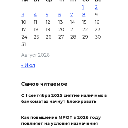
1
2
08 августа 2026 16:56
3
4
5
6
7
8
9
10
11
12
13
14
15
16
Журналисты «ДОН 24» вышли
17
18
19
20
21
22
23
на субботник в парке
24
25
26
27
28
29
30
Островского
31
08 августа 2026 15:59
Август 2026
Сносить нельзя, сохранять
« Июл
нечем: как ростовчане
спасают доходный дом
Самое читаемое
Рувинского от запустения
08 августа 2026 14:04
С 1 сентября 2025 снятие наличных в
банкоматах начнут блокировать
В Волгодонске мужчина
поджег газ в квартире
Как повышение МРОТ в 2026 году
повлияет на условия назначения
бывшей жены, эвакуированы