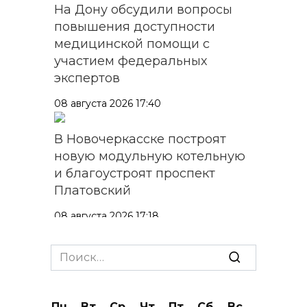
На Дону обсудили вопросы
повышения доступности
медицинской помощи с
участием федеральных
экспертов
08 августа 2026 17:40
В Новочеркасске построят
новую модульную котельную
и благоустроят проспект
Платовский
08 августа 2026 17:18
Это стало нашей традицией:
Search
ростовчане установили
for:
самодельные поилки для
бездомных животных
Пн
Вт
Ср
Чт
Пт
Сб
Вс