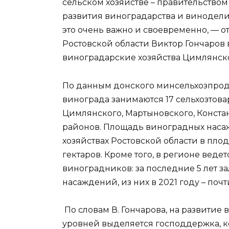
сельском хозяйстве – правительство
развития виноградарства и винодели
это очень важно и своевременно, — о
Ростовской области Виктор Гончаров
виноградарские хозяйства Цимлянско
По данным донского минсельхозпрод
винограда занимаются 17 сельхозтов
Цимлянского, Мартыновского, Констан
районов. Площадь виноградных наса
хозяйствах Ростовской области в плод
гектаров. Кроме того, в регионе вед
виноградников: за последние 5 лет з
насаждений, из них в 2021 году – почт
По словам В. Гончарова, на развити
уровней выделяется господдержка, ко