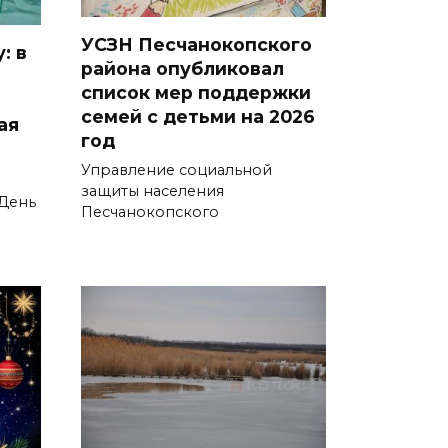
нескольких населенных
пунктах
УСЗН Песчанокопского
: в
района опубликовал
05 августа 2026 22:04
список мер поддержки
семей с детьми на 2026
ая
В Ворошиловском районе
год
Ростова продолжаются
Управление социальной
работы по восстановлению
защиты населения
 День
электроснабжения
Песчанокопского
05 августа 2026 21:11
В Мясниковском районе в
ДТП с тремя автомобилями
погибла пассажирка
легковушки
05 августа 2026 20:43