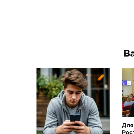
В
Для
Рос