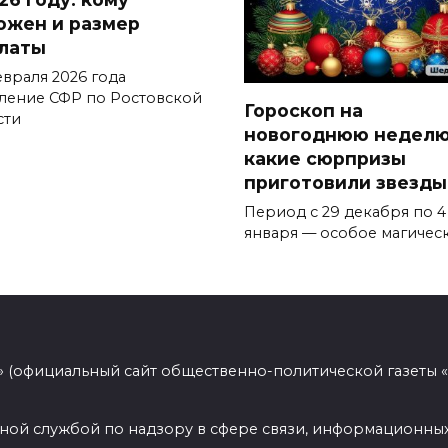
ожен и размер
латы
евраля 2026 года
ление СФР по Ростовской
Гороскоп на
сти
новогоднюю неделю
какие сюрпризы
приготовили звезды
Период с 29 декабря по 4
января — особое магичес
 (официальный сайт общественно-политической газеты 
ной службой по надзору в сфере связи, информационных