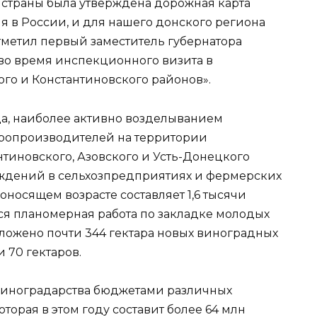
м страны была утверждена дорожная карта
я в России, и для нашего донского региона
тметил первый заместитель губернатора
 во время инспекционного визита в
го и Константиновского районов».
а, наиболее активно возделыванием
аропроизводителей на территории
тиновского, Азовского и Усть-Донецкого
ждений в сельхозпредприятиях и фермерских
оносящем возрасте составляет 1,6 тысячи
ется планомерная работа по закладке молодых
аложено почти 344 гектара новых виноградных
и 70 гектаров.
е виноградарства бюджетами различных
торая в этом году составит более 64 млн