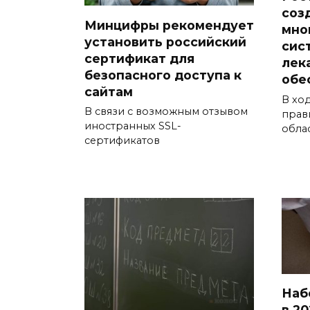
соз
Минцифры рекомендует
мно
установить российский
сис
сертификат для
лек
безопасного доступа к
обе
сайтам
В хо
В связи с возможным отзывом
прав
иностранных SSL-
обла
сертификатов
Наб
в 20