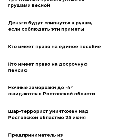
грушами весной
06 августа 2026 09:49
Деньги будут «липнуть» к рукам,
В Ростове на проспекте
если соблюдать эти приметы
Михаила Нагибина, 14а,
завершили ремонт
Кто имеет право на единое пособие
теплотрассы
06 августа 2026 08:51
Кто имеет право на досрочную
пенсию
Кроссовер врезался в фургон:
смертельное ДТП в
Ночные заморозки до -4°
Волгодонске
ожидаются в Ростовской области
06 августа 2026 08:27
Шар-террорист уничтожен над
Ростовской областью 25 июня
На Дону построят еще 8
площадок ГТО в этом году
Предприниматель из
06 августа 2026 07:47