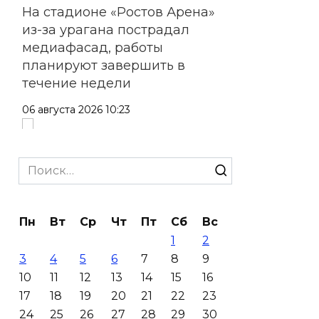
На стадионе «Ростов Арена»
из-за урагана пострадал
медиафасад, работы
планируют завершить в
течение недели
06 августа 2026 10:23
На Дону в четырех
муниципалитетах введен
Search
режим ЧС для ликвидации
for:
ущерба от ураганного ветра
Пн
Вт
Ср
Чт
Пт
Сб
Вс
06 августа 2026 10:09
1
2
3
4
5
6
7
8
9
На М-4 «Дон» в районе
10
11
12
13
14
15
16
Зверева по направлению к
17
18
19
20
21
22
23
Ростову образовалась пробка
24
25
26
27
28
29
30
длиной более 10 км