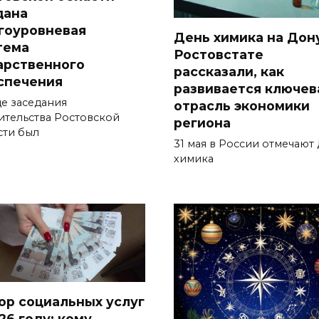
дана
гоуровневая
День химика на Дону
тема
Ростовстате
арственного
рассказали, как
спечения
развивается ключев
де заседания
отрасль экономики
ительства Ростовской
региона
сти был
31 мая в России отмечают
химика
ор социальных услуг
26 году: кому