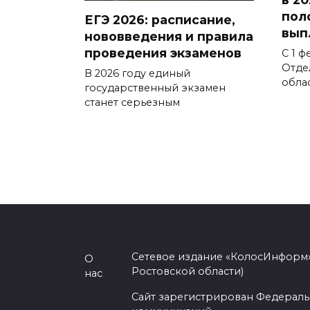
пол
ЕГЭ 2026: расписание,
вып
нововведения и правила
проведения экзаменов
С 1 ф
Отде
В 2026 году единый
обла
государственный экзамен
станет серьезным
Сетевое издание «КолосИнформ»
О
Ростовской области)
нас
Сайт зарегистрирован Федераль