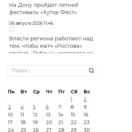
На Дону пройдет летний
фестиваль «Хутор Фест»
06 августа 2026 11:46
Власти региона работают над
тем, чтобы матч «Ростова»
против «Рубина» состоялся со
зрителями
Search
06 августа 2026 11:45
for:
На стадионе «Ростов Арена»
Пн
Вт
Ср
Чт
Пт
Сб
Вс
из-за урагана пострадал
1
2
медиафасад, работы
3
4
5
6
7
8
9
планируют завершить в
10
11
12
13
14
15
16
течение недели
17
18
19
20
21
22
23
06 августа 2026 10:23
24
25
26
27
28
29
30