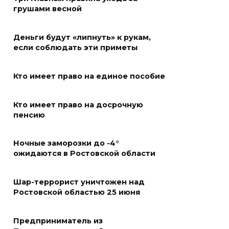
06 августа 2026 10:03
грушами весной
Правительство: Госюрбюро
Деньги будут «липнуть» к рукам,
Ростовской области активно
если соблюдать эти приметы
взаимодействует с другими
регионами
Кто имеет право на единое пособие
06 августа 2026 09:56
Кто имеет право на досрочную
В центре Ростова участок
пенсию
тротуара у дома на Большой
Садовой, 94, огородили
Ночные заморозки до -4°
ожидаются в Ростовской области
06 августа 2026 09:49
В Ростове на проспекте
Шар-террорист уничтожен над
Ростовской областью 25 июня
Михаила Нагибина, 14а,
завершили ремонт
теплотрассы
Предприниматель из