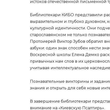
истоков отечественной письменной 
Библиотекари КИБО представили расс
выразительном и глубоко духовном, 
культурной идентичности. Они подчер
старославянском не только познавател
Протоиерей Виктор Зубов обратил в
азбуки: один знак способен нести зн
Воскресной школы Елена Демко раск
привычных нам слов в их церковносл
учитывая интеллектуальное наследие
Познавательные викторины и задани
знания и открыть для себя новые инт
В завершение библиотекари представ
внимание на «Киевскую Псалтирь».