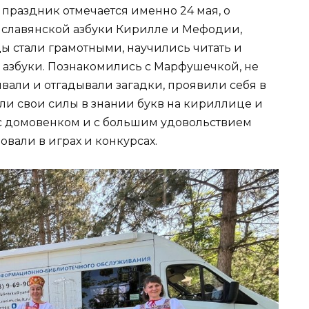
т праздник отмечается именно 24 мая, о
х славянской азбуки Кирилле и Мефодии,
ы стали грамотными, научились читать и
я азбуки. Познакомились с Марфушечкой, не
вали и отгадывали загадки, проявили себя в
ли свои силы в знании букв на кириллице и
 с домовенком и с большим удовольствием
овали в играх и конкурсах.