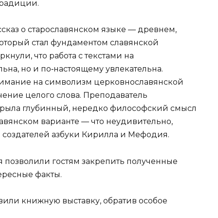
традиции.
каз о старославянском языке — древнем,
который стал фундаментом славянской
кнули, что работа с текстами на
ьна, но и по‑настоящему увлекательна.
нимание на символизм церковнославянской
ачение целого слова. Преподаватель
рыла глубинный, нередко философский смысл
авянском варианте — что неудивительно,
 создателей азбуки Кирилла и Мефодия.
я позволили гостям закрепить полученные
ересные факты.
или книжную выставку, обратив особое