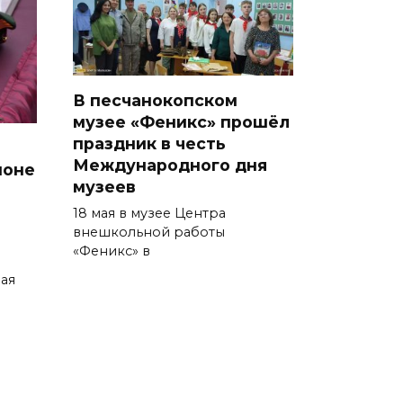
Сотрудники ДПС помогли
женщине с ребенком на
трассе М-4 «Дон»
В песчанокопском
07 августа 2026 14:33
музее «Феникс» прошёл
праздник в честь
В Батайске в заброшенном
Международного дня
йоне
здании произошло короткое
музеев
замыкание
18 мая в музее Центра
07 августа 2026 14:30
внешкольной работы
«Феникс» в
Учиться, чтобы работать
ая
07 августа 2026 14:28
Раскаленный август
07 августа 2026 14:28