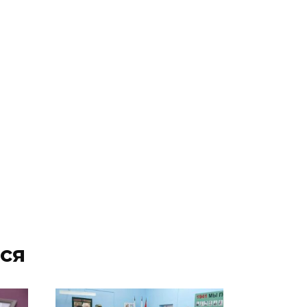
07 августа 2026 15:50
Через 23 года Ростов может
стать городом с населением
под 2 млн человек
07 августа 2026 15:22
В Ростове на озере Лесном
утонул 43-летний мужчина
07 августа 2026 15:06
В Ростовской области из-за
жары проезжую часть
федеральных трасс поливают
ся
водой
07 августа 2026 14:55