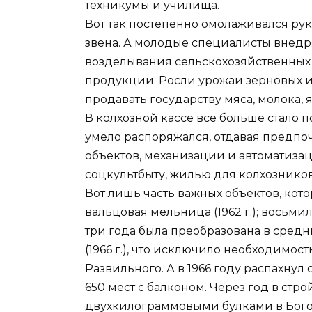
техникумы и училища.
Вот так постепенно омолаживался рук
звена. А молодые специалисты внедр
возделывания сельскохозяйственных
продукции. Росли урожаи зерновых и 
продавать государству мяса, молока, 
В колхозной кассе все больше стало п
умело распоряжался, отдавая предпо
объектов, механизации и автоматизац
соцкультбыту, жилью для колхозников
Вот лишь часть важных объектов, кото
вальцовая мельница (1962 г.); восьмиле
три года была преобразована в сред
(1966 г.), что исключило необходимост
Развильного. А в 1966 году распахну
650 мест с балконом. Через год в ст
двухкилограммовыми булками в Богоро