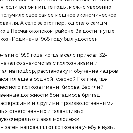
я, если вспомнить те годы, можно уверенно
во получило свое самое мощное экономическое
ования. А село за этот период стало самым
ко в Песчанокопском районе. За достигнутые
лхоз «Родина» в 1968 году был удостоен
аки с 1959 года, когда в село приехал 32-
 начал со знакомства с колхозниками и
лал на подбор, расстановку и обучение кадров.
накопил еще в родной Красной Поляне, где
местного колхоза имени Кирова. Василий
ственные должности бригадиров бригад,
астерскими и другими производственными
ых, ответственных и талантливых
вую очередь отдавал молодежи,
 затем направлял от колхоза на учебу в вузы,