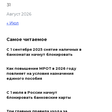
31
В Ростовской области более
Август 2026
2000 жителей бесплатно
осваивают новые профессии
« Июл
07 августа 2026 18:38
Самое читаемое
Бесплатные путевки для 17
тысяч детей: в Ростовской
С 1 сентября 2025 снятие наличных в
банкоматах начнут блокировать
области продолжается
оздоровительная кампания
Как повышение МРОТ в 2026 году
07 августа 2026 18:30
повлияет на условия назначения
единого пособия
Судьба аварийного особняка
в донской столице
С 1 июля в России начнут
блокировать банковские карты
07 августа 2026 18:28
Три главных правила ухода за