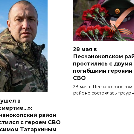
28 мая в
Песчанокопском ра
простились с двумя
погибшими героями
СВО
28 мая в Песчанокопском
районе состоялась траурн
 ушел в
смертие…»:
чанокопский район
стился с героем СВО
симом Татаркиным