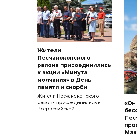
Жители
Песчанокопского
района присоединились
к акции «Минута
молчания» в День
памяти и скорби
Жители Песчанокопского
«Он
района присоединились к
Всероссийской
бес
Пес
про
Мак