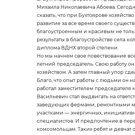
Михаила Николаевича Абоева. Сегодн
сказать, что при Бухтоярове хозяйст
развитие за все время своего существ
благоустроенным и красивым не толь
результаты в благоустройстве села ко
диплома ВДНХ второй степени.
Но мы начнем свое повествование все-т
летний председатель. Свою работу он
хозяйством. А затем главный упор сде
Благо, что опыт работы с людьми он 
работал заместителем председателя 
Васильевич стал выдвигать на ответ
заведующих фермами, ремонтными м
участками — энергичных, инициативн
специалистов. И предпочтение в пер
комсомольцам. Таких ребят и девчат он