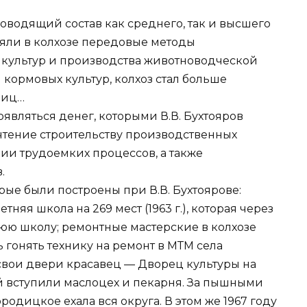
оводящий состав как среднего, так и высшего
яли в колхозе передовые методы
 культур и производства животноводческой
кормовых культур, колхоз стал больше
яиц…
оявляться денег, которыми В.В. Бухтояров
чтение строительству производственных
ии трудоемких процессов, а также
.
рые были построены при В.В. Бухтоярове:
тняя школа на 269 мест (1963 г.), которая через
нюю школу; ремонтные мастерские в колхозе
ь гонять технику на ремонт в МТМ села
л свои двери красавец — Дворец культуры на
рой вступили маслоцех и пекарня. За пышными
дицкое ехала вся округа. В этом же 1967 году