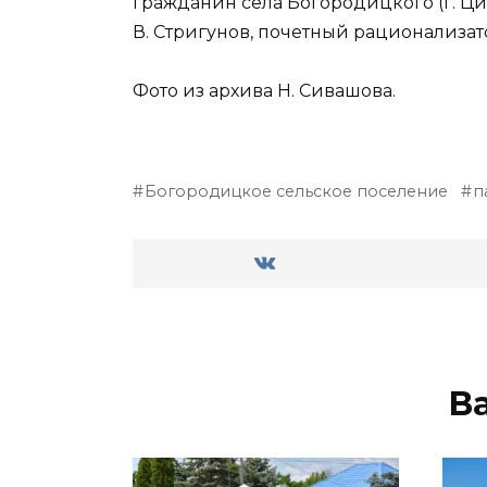
гражданин села Богородицкого (г. Ци
В. Стригунов, почетный рационализато
Фото из архива Н. Сивашова.
Богородицкое сельское поселение
п
В