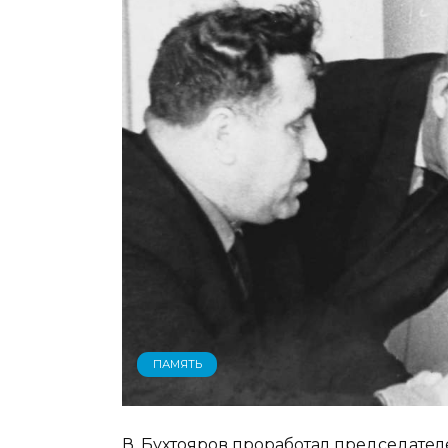
ПАМЯТЬ
В. Бухтояров проработал председателе