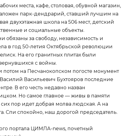
бочих места, кафе, столовая, обувной магазин,
 заложен парк-дендрарий, ставший лучшим на
овая двухэтажная школа на 506 мест, детский
ственные и социальные объекты.
и обязаны за свободу, независимость и
ела в год 50-летия Октябрьской революции
лиск. На его гранитных плитах были
вернувшихся с войны.
 потом на Песчанокопском погосте монумент
 Василий Васильевич Бухтояров последние
тре. В его честь недавно назван
цком. Но самое главное — живы в памяти
 сих пор идет добрая молва людская. А на
та. Спи спокойно, наш дорогой председатель.
ого портала ЦИМЛА-news, почетный