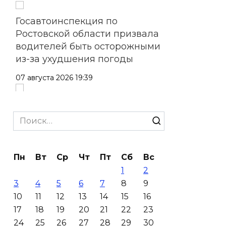
Госавтоинспекция по
Ростовской области призвала
водителей быть осторожными
из-за ухудшения погоды
07 августа 2026 19:39
Сап-фестиваль, ночной забег
и турниры: как в Ростове
Search
отметят День физкультурника
for:
07 августа 2026 19:19
Пн
Вт
Ср
Чт
Пт
Сб
Вс
1
2
В Таганроге из-за аварии
3
4
5
6
7
8
9
отключили свет на четырех
10
11
12
13
14
15
16
улицах
17
18
19
20
21
22
23
07 августа 2026 18:42
24
25
26
27
28
29
30