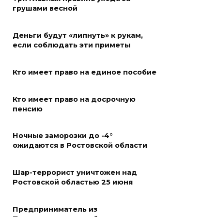
«Метеор» «Андрей Байков»
грушами весной
07 августа 2026 18:25
Деньги будут «липнуть» к рукам,
Меры поддержки после ЧС
если соблюдать эти приметы
07 августа 2026 17:48
Кто имеет право на единое пособие
На Дону обсудили
Кто имеет право на досрочную
взаимодействие участников
пенсию
избирательного процесса в
период ЕДГ-2026
Ночные заморозки до -4°
07 августа 2026 17:14
ожидаются в Ростовской области
В Ростове доходный дом
Шар-террорист уничтожен над
Емельяновых на Большой
Ростовской областью 25 июня
Садовой, 94, обследуют
специалисты
Предприниматель из