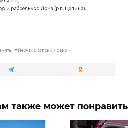
млянск).
р и рабселькор Дона (р.п. Целина).
амять
Песчанокопский район
ам также может понравить