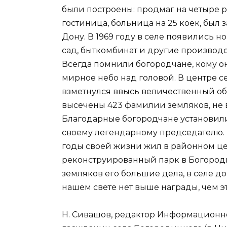
были построены: продмаг на четыре ра
гостиница, больница на 25 коек, был
Дону. В 1969 году в селе появились н
сад, быткомбинат и другие производ
Всегда помнили богородчане, кому он
мирное небо над головой. В центре с
взметнулся ввысь величественный обе
высечены 423 фамилии земляков, не 
Благодарные богородчане установили
своему легендарному председателю.
годы своей жизни жил в районном цен
реконструированный парк в Богороди
земляков его большие дела, в селе до
нашем свете нет выше награды, чем э
Н. Сивашов, редактор Информационн