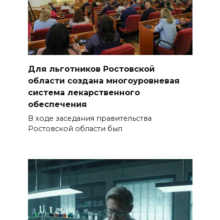
на АЗС заполняли две
емкости на 1000 л
06 августа 2026 15:35
Десятки социальных
Для льготников Ростовской
инициатив из Ростовской
области создана многоуровневая
области за 5 лет воплотились
система лекарственного
в федеральные законы
обеспечения
В ходе заседания правительства
06 августа 2026 15:35
Ростовской области был
Снова пробка: затор на 8 км
собрался на М-4 «Дон» под
Шахтами
06 августа 2026 15:20
Александр Брод – о