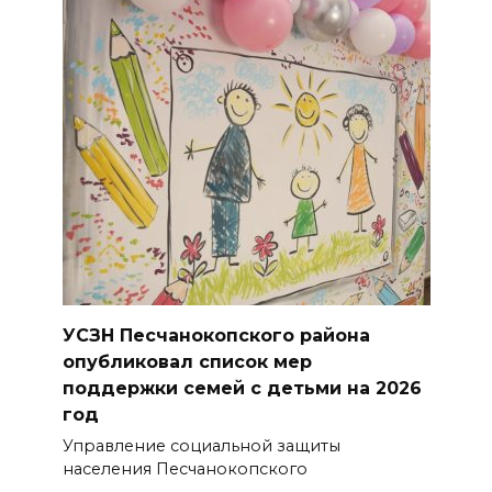
массовом сбое в работе
нескольких приложений
06 августа 2026 14:35
В Советском районе Ростова
из-за порыва на водоводе
ограничили подачу воды
06 августа 2026 14:33
Диспансеризация дончан
старше 65 лет
УСЗН Песчанокопского района
06 августа 2026 14:30
опубликовал список мер
поддержки семей с детьми на 2026
Традиции семьи года
год
Управление социальной защиты
06 августа 2026 14:28
населения Песчанокопского