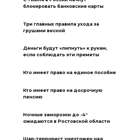
06 августа 2026 18:27
блокировать банковские карты
Андрей Фатеев: Театр Чехова
Три главных правила ухода за
в Таганроге откроет 200-й
грушами весной
сезон в обновленном здании
в сентябре 2027 года
Деньги будут «липнуть» к рукам,
если соблюдать эти приметы
06 августа 2026 18:27
Наблюдатели готовятся к
Кто имеет право на единое пособие
выборам
Кто имеет право на досрочную
06 августа 2026 18:25
пенсию
Материальная помощь
Ночные заморозки до -4°
пострадавшим при атаке
ожидаются в Ростовской области
БПЛА на Кубани
06 августа 2026 17:11
Шар-террорист уничтожен над