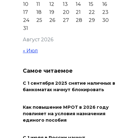
Юрий Слюсарь поздравил
10
11
12
13
14
15
16
донских строителей с
17
18
19
20
21
22
23
профессиональным
24
25
26
27
28
29
30
праздником и вручил
31
награды
Август 2026
06 августа 2026 18:35
« Июл
Осторожно! Падение
кирпичей
Самое читаемое
06 августа 2026 18:30
С 1 сентября 2025 снятие наличных в
банкоматах начнут блокировать
Выставка «По городам и
весям»
Как повышение МРОТ в 2026 году
повлияет на условия назначения
06 августа 2026 18:29
единого пособия
Развитие спорта на Дону
С 1 июля в России начнут