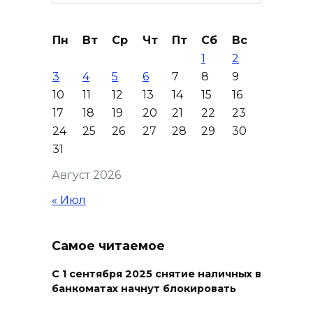
for:
На стадионе «Ростов Арена»
Пн
Вт
Ср
Чт
Пт
Сб
Вс
из-за урагана пострадал
1
2
медиафасад, работы
3
4
5
6
7
8
9
планируют завершить в
10
11
12
13
14
15
16
течение недели
17
18
19
20
21
22
23
06 августа 2026 10:23
24
25
26
27
28
29
30
31
На Дону в четырех
Август 2026
муниципалитетах введен
режим ЧС для ликвидации
« Июл
ущерба от ураганного ветра
06 августа 2026 10:09
Самое читаемое
На М-4 «Дон» в районе
С 1 сентября 2025 снятие наличных в
банкоматах начнут блокировать
Зверева по направлению к
Ростову образовалась пробка