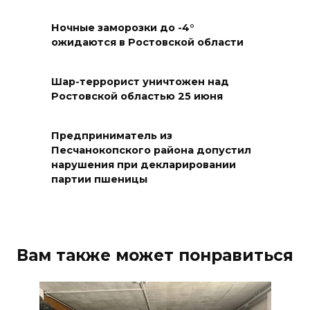
Садовой, 94, огородили
Ночные заморозки до -4°
06 августа 2026 09:49
ожидаются в Ростовской области
В Ростове на проспекте
Шар-террорист уничтожен над
Михаила Нагибина, 14а,
Ростовской областью 25 июня
завершили ремонт
теплотрассы
Предприниматель из
06 августа 2026 08:51
Песчанокопского района допустил
нарушения при декларировании
партии пшеницы
Кроссовер врезался в фургон:
смертельное ДТП в
Волгодонске
06 августа 2026 08:27
Вам также может понравиться
На Дону построят еще 8
площадок ГТО в этом году