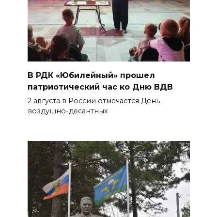
Подготовка к школе
05 августа 2026 18:27
Жеребьевка политических
партий
В РДК «Юбилейный» прошел
патриотический час ко Дню ВДВ
БОЛЬШЕ НОВОСТЕЙ
2 августа в России отмечается День
воздушно-десантных