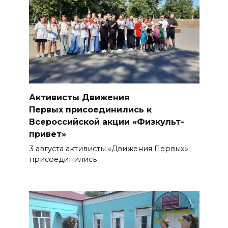
Более 11,5 тысячи домов
Ростовской области перешли
в чаты в мессенджере MAX
05 августа 2026 19:13
В Ростовской области
Активисты Движения
пропала 17-летняя девушка
Первых присоединились к
05 августа 2026 19:03
Всероссийской акции «Физкульт-
привет»
Кондиционеры создают
3 августа активисты «Движения Первых»
перегрузку: ростовчан
присоединились
предупредили о рисках
отключения электроэнергии
05 августа 2026 18:37