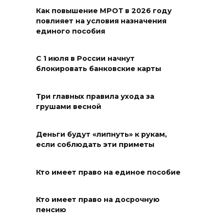
длиной более 10 км
Как повышение МРОТ в 2026 году
повлияет на условия назначения
06 августа 2026 10:06
единого пособия
В Новошахтинске и Матвеево-
С 1 июля в России начнут
Курганском районе
блокировать банковские карты
чествовали золотых юбиляров
06 августа 2026 10:03
Три главных правила ухода за
грушами весной
Правительство: Госюрбюро
Ростовской области активно
Деньги будут «липнуть» к рукам,
взаимодействует с другими
если соблюдать эти приметы
регионами
Кто имеет право на единое пособие
06 августа 2026 09:56
В центре Ростова участок
Кто имеет право на досрочную
пенсию
тротуара у дома на Большой