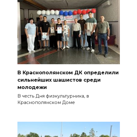
06 августа 2026 07:47
Ростов снова прибавляет в
градусах
06 августа 2026 07:00
Более 20 БПЛА уничтожили
над Ростовской областью
В Краснополянском ДК определили
05 августа 2026 23:10
сильнейших шашистов среди
молодежи
Пересчитайте деньги до
В честь Дня физкультурника, в
восхода солнца: приметы на 6
Краснополянском Доме
августа
05 августа 2026 22:34
В Сальском районе завтра