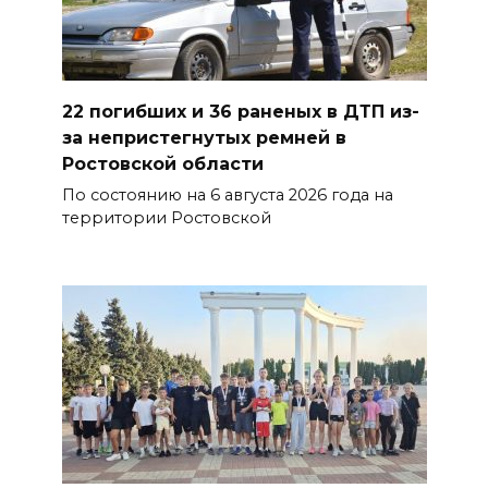
отметят День физкультурника
07 августа 2026 19:19
В Таганроге из-за аварии
22 погибших и 36 раненых в ДТП из-
отключили свет на четырех
за непристегнутых ремней в
улицах
Ростовской области
По состоянию на 6 августа 2026 года на
07 августа 2026 18:42
территории Ростовской
В Ростовской области более
2000 жителей бесплатно
осваивают новые профессии
07 августа 2026 18:38
Бесплатные путевки для 17
тысяч детей: в Ростовской
области продолжается