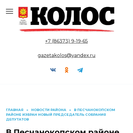
Перейти
к
содержанию
+7 (86373) 9-19-65
gazetakolos@yandex.ru
ГЛАВНАЯ
»
НОВОСТИ РАЙОНА
»
В ПЕСЧАНОКОПСКОМ
РАЙОНЕ ИЗБРАН НОВЫЙ ПРЕДСЕДАТЕЛЬ СОБРАНИЯ
ДЕПУТАТОВ
В Песчанокопском районе