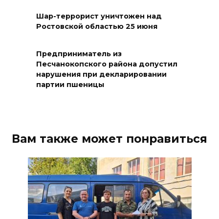
высокого риска пожаров
Шар-террорист уничтожен над
08 августа 2026 09:32
Ростовской областью 25 июня
Утром над акваторией
Предприниматель из
Азовского моря сбили
Песчанокопского района допустил
вражеские БПЛА
нарушения при декларировании
партии пшеницы
08 августа 2026 09:29
Аномальная жара до +40 °C
накроет Ростов-на-Дону 8
Вам также может понравиться
августа
08 августа 2026 09:23
Ночью дежурными силами
ПВО перехвачены и
уничтожены 397 украинских
беспилотников