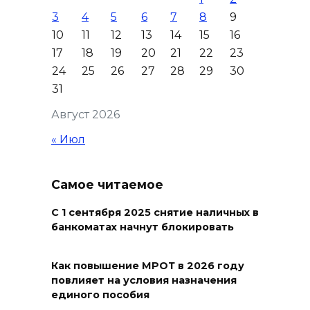
08 августа 2026 15:59
3
4
5
6
7
8
9
10
11
12
13
14
15
16
Сносить нельзя, сохранять
17
18
19
20
21
22
23
нечем: как ростовчане
24
25
26
27
28
29
30
спасают доходный дом
31
Рувинского от запустения
Август 2026
08 августа 2026 14:04
« Июл
В Волгодонске мужчина
поджег газ в квартире
Самое читаемое
бывшей жены, эвакуированы
7 человек
С 1 сентября 2025 снятие наличных в
банкоматах начнут блокировать
08 августа 2026 13:19
Юрий Слюсарь поздравил
Как повышение МРОТ в 2026 году
повлияет на условия назначения
жителей Ростовской области
единого пособия
с Днем физкультурника