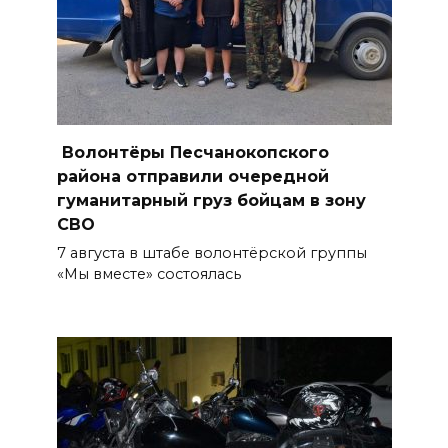
08 августа 2026 09:19
Более 30 БПЛА сбили ночью в
пяти районах Ростовской
области
Волонтёры Песчанокопского
07 августа 2026 23:00
района отправили очередной
гуманитарный груз бойцам в зону
СВО
Дабы счастье семейное
сберечь – спрячьте первое
7 августа в штабе волонтёрской группы
«Мы вместе» состоялась
сорванное яблоко: приметы
на 8 августа
07 августа 2026 22:04
В Железнодорожном районе
Ростова-на-Дону на сутки
отключат воду из-за