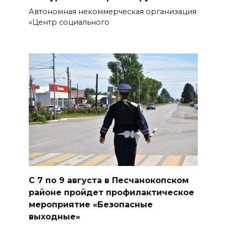
период ЕДГ-2026
Автономная некоммерческая организация
«Центр социального
07 августа 2026 17:14
В Ростове доходный дом
Емельяновых на Большой
Садовой, 94, обследуют
специалисты
07 августа 2026 17:03
Бетон и влага: эксперт ЮФУ
объяснил, почему
ростовчанам тяжело
переносить жару
С 7 по 9 августа в Песчанокопском
07 августа 2026 16:30
районе пройдет профилактическое
мероприятие «Безопасные
выходные»
ВСЕ КАК ЕСТЬ. Исчезающая