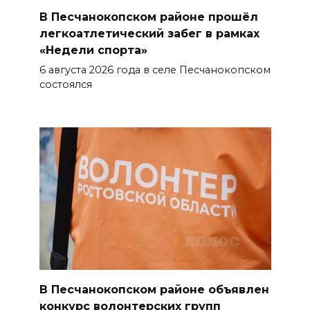
оздоровительная кампания
В Песчанокопском районе прошёл
07 августа 2026 18:30
легкоатлетический забег в рамках
«Недели спорта»
Судьба аварийного особняка
6 августа 2026 года в селе Песчанокопском
в донской столице
состоялся
07 августа 2026 18:28
«Метеор» «Андрей Байков»
07 августа 2026 18:25
Меры поддержки после ЧС
07 августа 2026 17:48
На Дону обсудили
взаимодействие участников
В Песчанокопском районе объявлен
избирательного процесса в
конкурс волонтерских групп