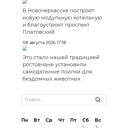
В Новочеркасске построят
новую модульную котельную
и благоустроят проспект
Платовский
08 августа 2026 17:18
Это стало нашей традицией:
ростовчане установили
самодельные поилки для
бездомных животных
08 августа 2026 16:56
Search
Журналисты «ДОН 24» вышли
for:
на субботник в парке
Островского
Пн
Вт
Ср
Чт
Пт
Сб
Вс
1
2