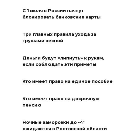
08 августа 2026 10:49
С 1 июля в России начнут
блокировать банковские карты
Ростовчане оказались среди
эвакуированных с пляжа в
Три главных правила ухода за
Новороссийске
грушами весной
08 августа 2026 10:40
Деньги будут «липнуть» к рукам,
В Ростовской области
если соблюдать эти приметы
ликвидировали 16
техногенных пожаров и 30
Кто имеет право на единое пособие
возгораний растительности
08 августа 2026 10:35
Кто имеет право на досрочную
пенсию
В Ростовской области
объявили штормовое
Ночные заморозки до -4°
ожидаются в Ростовской области
предупреждение из-за