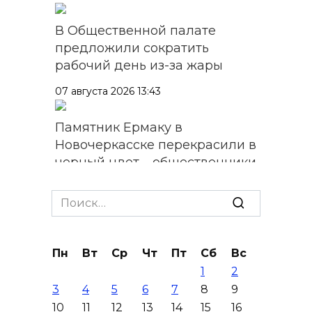
В Общественной палате
предложили сократить
рабочий день из-за жары
07 августа 2026 13:43
Памятник Ермаку в
Новочеркасске перекрасили в
черный цвет – общественники
бьют тревогу
Search
07 августа 2026 13:38
for:
Мем с Путиным, российские
Пн
Вт
Ср
Чт
Пт
Сб
Вс
лекарства и уникальные
1
2
операции: основные события
3
4
5
6
7
8
9
6 августа
10
11
12
13
14
15
16