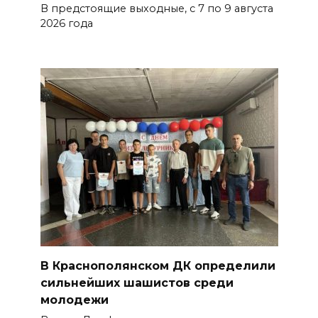
В предстоящие выходные, с 7 по 9 августа
Мужчина утонул на озере в
2026 года
Ростове
07 августа 2026 07:34
Жара не отступает от Ростова
07 августа 2026 07:15
Над тремя районами
Ростовской области сбили 20
БПЛА
06 августа 2026 23:00
Угостите странников и
В Краснополянском ДК определили
послушайте их рассказы:
сильнейших шашистов среди
приметы на 7 августа
молодежи