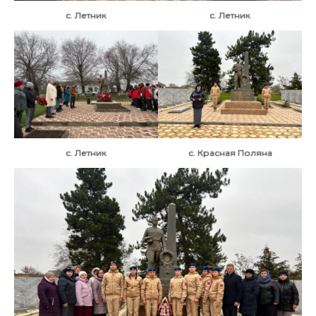
с. Летник
с. Летник
с. Летник
с. Красная Поляна