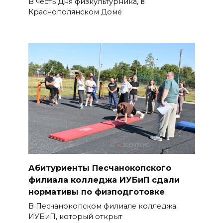
06 августа 2026 22:32
В честь Дня физкультурника, в
Краснополянском Доме
В Ростове ликвидируют
подвальные котельные и
обновят теплосети
06 августа 2026 21:18
Вся акватория в цветах:
вблизи донской набережной
распустились кувшинки
06 августа 2026 20:56
Перспективы недвижимости
Абитуриенты Песчанокопского
филиала колледжа ИУБиП сдали
06 августа 2026 20:11
нормативы по физподготовке
В Песчанокопском филиале колледжа
В Ворошиловском районе
ИУБиП, который открыт
Ростова произошло