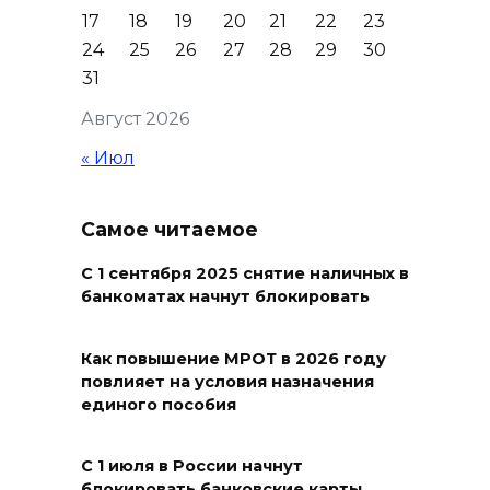
07 августа 2026 12:57
17
18
19
20
21
22
23
24
25
26
27
28
29
30
Проект Таганрогского музея
31
победил во втором конкурсе
Август 2026
программы «Красота внутри»
« Июл
07 августа 2026 12:30
Строить. Создавать. Созидать.
Самое читаемое
07 августа 2026 12:30
С 1 сентября 2025 снятие наличных в
банкоматах начнут блокировать
От Ростовской области в
полуфинал премии
Как повышение МРОТ в 2026 году
#МЫВМЕСТЕ-2026 вышли 12
повлияет на условия назначения
проектов
единого пособия
07 августа 2026 12:30
С 1 июля в России начнут
блокировать банковские карты