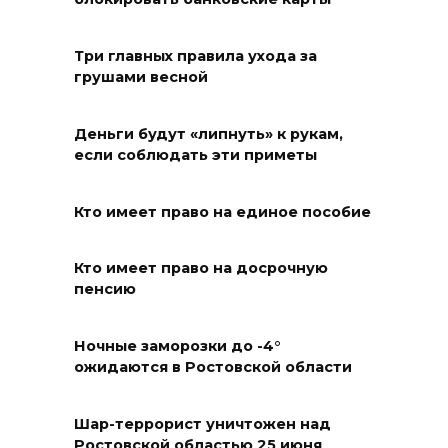
Александр Ищенко отметил
заслуги депутатов-
строителей в помощи
Три главных правила ухода за
грушами весной
госпиталям, школам и
детским домам
Деньги будут «липнуть» к рукам,
07 августа 2026 12:28
если соблюдать эти приметы
Приемная кампания в
Кто имеет право на единое пособие
медколледже
07 августа 2026 12:25
Кто имеет право на досрочную
пенсию
Атаку БПЛА отразили ночью в
небе над Ростовской
Ночные заморозки до -4°
областью
ожидаются в Ростовской области
07 августа 2026 12:15
Шар-террорист уничтожен над
Ростовской областью 25 июня