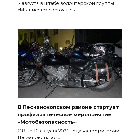
7 августа в штабе волонтёрской группы
«Мы вместе» состоялась
Судьба аварийного особняка
в донской столице
07 августа 2026 18:28
«Метеор» «Андрей Байков»
07 августа 2026 18:25
Меры поддержки после ЧС
07 августа 2026 17:48
На Дону обсудили
В Песчанокопском районе стартует
взаимодействие участников
профилактическое мероприятие
избирательного процесса в
«Мотобезопасность»
период ЕДГ-2026
С 8 по 10 августа 2026 года на территории
Песчанокопского