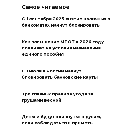
Самое читаемое
Более 30 БПЛА сбили ночью в
пяти районах Ростовской
С 1 сентября 2025 снятие наличных в
банкоматах начнут блокировать
области
07 августа 2026 23:00
Как повышение МРОТ в 2026 году
повлияет на условия назначения
Дабы счастье семейное
единого пособия
сберечь – спрячьте первое
сорванное яблоко: приметы
С 1 июля в России начнут
на 8 августа
блокировать банковские карты
07 августа 2026 22:04
Три главных правила ухода за
грушами весной
В Железнодорожном районе
Ростова-на-Дону на сутки
отключат воду из-за
Деньги будут «липнуть» к рукам,
капремонта сетей
если соблюдать эти приметы