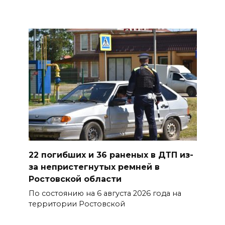
07 августа 2026 17:14
В Ростове доходный дом
Емельяновых на Большой
Садовой, 94, обследуют
специалисты
07 августа 2026 17:03
Бетон и влага: эксперт ЮФУ
объяснил, почему
ростовчанам тяжело
переносить жару
22 погибших и 36 раненых в ДТП из-
за непристегнутых ремней в
07 августа 2026 16:30
Ростовской области
ВСЕ КАК ЕСТЬ. Исчезающая
По состоянию на 6 августа 2026 года на
территории Ростовской
Украина. Страна вдов и
сирот...