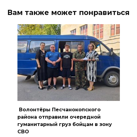
07 августа 2026 19:19
Вам также может понравиться
В Таганроге из-за аварии
отключили свет на четырех
улицах
07 августа 2026 18:42
В Ростовской области более
2000 жителей бесплатно
осваивают новые профессии
07 августа 2026 18:38
Бесплатные путевки для 17
тысяч детей: в Ростовской
Волонтёры Песчанокопского
области продолжается
района отправили очередной
оздоровительная кампания
гуманитарный груз бойцам в зону
СВО
07 августа 2026 18:30