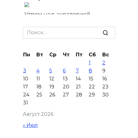
Утром над акваторией
Азовского моря сбили
вражеские БПЛА
Search
for:
08 августа 2026 09:29
Пн
Вт
Ср
Чт
Пт
Сб
Вс
Аномальная жара до +40 °C
1
2
накроет Ростов-на-Дону 8
3
4
5
6
7
8
9
августа
10
11
12
13
14
15
16
08 августа 2026 09:23
17
18
19
20
21
22
23
24
25
26
27
28
29
30
Ночью дежурными силами
31
ПВО перехвачены и
Август 2026
уничтожены 397 украинских
беспилотников
« Июл
08 августа 2026 09:19