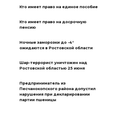
07 августа 2026 20:32
Кто имеет право на единое пособие
Полиция ищет вандалов,
осквернивших стелу
Кто имеет право на досрочную
пенсию
«Освободителям Ростова»
07 августа 2026 20:12
Ночные заморозки до -4°
ожидаются в Ростовской области
Госавтоинспекция по
Ростовской области призвала
Шар-террорист уничтожен над
водителей быть осторожными
Ростовской областью 25 июня
из-за ухудшения погоды
07 августа 2026 19:39
Предприниматель из
Песчанокопского района допустил
нарушения при декларировании
Сап-фестиваль, ночной забег
партии пшеницы
и турниры: как в Ростове
отметят День физкультурника