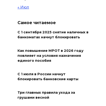
области
« Июл
07 августа 2026 23:00
Самое читаемое
Дабы счастье семейное
сберечь – спрячьте первое
С 1 сентября 2025 снятие наличных в
банкоматах начнут блокировать
сорванное яблоко: приметы
на 8 августа
Как повышение МРОТ в 2026 году
07 августа 2026 22:04
повлияет на условия назначения
единого пособия
В Железнодорожном районе
Ростова-на-Дону на сутки
С 1 июля в России начнут
отключат воду из-за
блокировать банковские карты
капремонта сетей
07 августа 2026 20:32
Три главных правила ухода за
грушами весной
Полиция ищет вандалов,