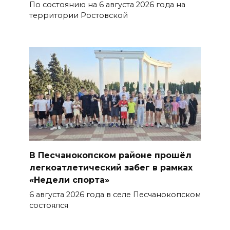
В Чертковском районе
По состоянию на 6 августа 2026 года на
территории Ростовской
ремонтируют 2,85 км дороги к
трем хуторам по нацпроекту
07 августа 2026 15:50
Через 23 года Ростов может
стать городом с населением
под 2 млн человек
07 августа 2026 15:22
В Ростове на озере Лесном
В Песчанокопском районе прошёл
утонул 43-летний мужчина
легкоатлетический забег в рамках
07 августа 2026 15:06
«Недели спорта»
6 августа 2026 года в селе Песчанокопском
В Ростовской области из-за
состоялся
жары проезжую часть