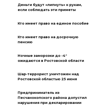
осквернивших стелу
Деньги будут «липнуть» к рукам,
«Освободителям Ростова»
если соблюдать эти приметы
07 августа 2026 20:12
Кто имеет право на единое пособие
Госавтоинспекция по
Ростовской области призвала
Кто имеет право на досрочную
пенсию
водителей быть осторожными
из-за ухудшения погоды
Ночные заморозки до -4°
07 августа 2026 19:39
ожидаются в Ростовской области
Сап-фестиваль, ночной забег
Шар-террорист уничтожен над
и турниры: как в Ростове
Ростовской областью 25 июня
отметят День физкультурника
07 августа 2026 19:19
Предприниматель из
Песчанокопского района допустил
нарушения при декларировании
В Таганроге из-за аварии