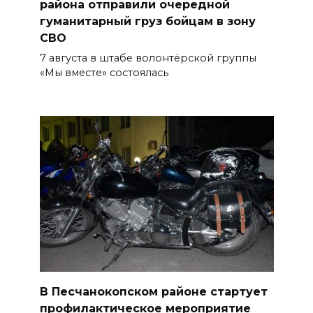
в донской столице
района отправили очередной
гуманитарный груз бойцам в зону
07 августа 2026 18:28
СВО
7 августа в штабе волонтёрской группы
«Метеор» «Андрей Байков»
«Мы вместе» состоялась
07 августа 2026 18:25
Меры поддержки после ЧС
07 августа 2026 17:48
На Дону обсудили
взаимодействие участников
избирательного процесса в
период ЕДГ-2026
07 августа 2026 17:14
В Песчанокопском районе стартует
В Ростове доходный дом
профилактическое мероприятие