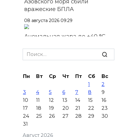
Азовского моря сбили
вражеские БПЛА
08 августа 2026 09:29
Аномальная жара до +40 °C
накроет Ростов-на-Дону 8
августа
Search
for:
08 августа 2026 09:23
Пн
Вт
Ср
Чт
Пт
Сб
Вс
Ночью дежурными силами
1
2
ПВО перехвачены и
3
4
5
6
7
8
9
уничтожены 397 украинских
10
11
12
13
14
15
16
беспилотников
17
18
19
20
21
22
23
08 августа 2026 09:19
24
25
26
27
28
29
30
31
Более 30 БПЛА сбили ночью в
Август 2026
пяти районах Ростовской