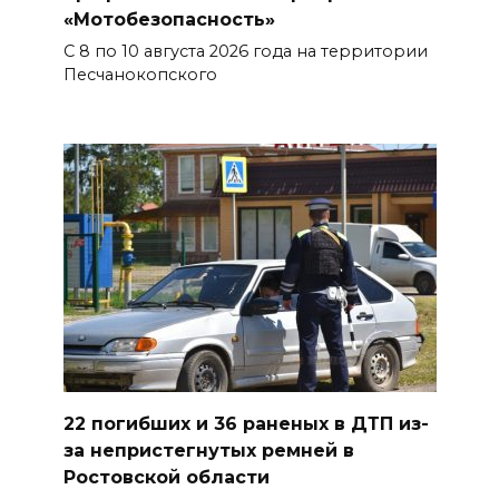
Емельяновых на Большой
«Мотобезопасность»
Садовой, 94, обследуют
С 8 по 10 августа 2026 года на территории
специалисты
Песчанокопского
07 августа 2026 17:03
Бетон и влага: эксперт ЮФУ
объяснил, почему
ростовчанам тяжело
переносить жару
07 августа 2026 16:30
ВСЕ КАК ЕСТЬ. Исчезающая
Украина. Страна вдов и
сирот...
22 погибших и 36 раненых в ДТП из-
за непристегнутых ремней в
07 августа 2026 16:11
Ростовской области