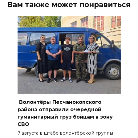
Сносить нельзя, сохранять
Вам также может понравиться
нечем: как ростовчане
спасают доходный дом
Рувинского от запустения
08 августа 2026 14:04
В Волгодонске мужчина
поджег газ в квартире
бывшей жены, эвакуированы
7 человек
08 августа 2026 13:19
Юрий Слюсарь поздравил
Волонтёры Песчанокопского
жителей Ростовской области
района отправили очередной
с Днем физкультурника
гуманитарный груз бойцам в зону
СВО
08 августа 2026 10:49
7 августа в штабе волонтёрской группы