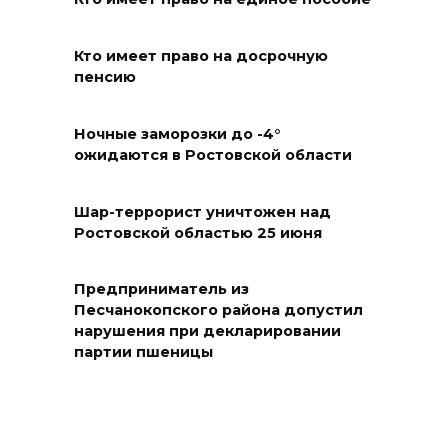
новую модульную котельную
и благоустроят проспект
Платовский
Кто имеет право на досрочную
пенсию
08 августа 2026 17:18
Ночные заморозки до -4°
Это стало нашей традицией:
ожидаются в Ростовской области
ростовчане установили
самодельные поилки для
Шар-террорист уничтожен над
бездомных животных
Ростовской областью 25 июня
08 августа 2026 16:56
Предприниматель из
Журналисты «ДОН 24» вышли
Песчанокопского района допустил
нарушения при декларировании
на субботник в парке
партии пшеницы
Островского
08 августа 2026 15:59