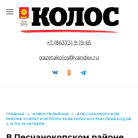
Перейти
к
содержанию
+7 (86373) 9-19-65
gazetakolos@yandex.ru
ГЛАВНАЯ
»
НОВОСТИ РАЙОНА
»
В ПЕСЧАНОКОПСКОМ
РАЙОНЕ УСИЛЯТ КОНТРОЛЬ ЗА БЕЗОПАСНОСТЬЮ ПЕШЕХОДОВ
С 15 ПО 19 ОКТЯБРЯ
В Песчанокопском районе