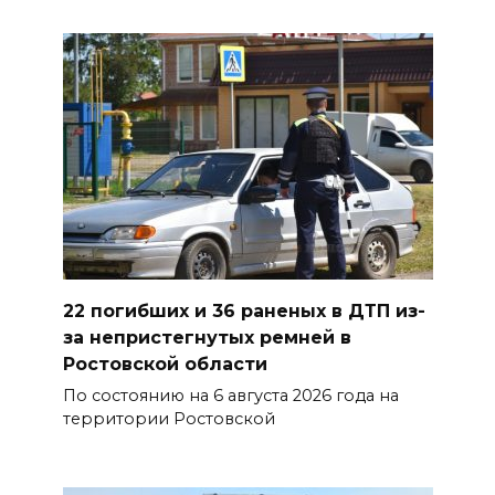
Утром над акваторией
Азовского моря сбили
вражеские БПЛА
08 августа 2026 09:29
Аномальная жара до +40 °C
накроет Ростов-на-Дону 8
августа
08 августа 2026 09:23
22 погибших и 36 раненых в ДТП из-
за непристегнутых ремней в
Ночью дежурными силами
Ростовской области
ПВО перехвачены и
По состоянию на 6 августа 2026 года на
уничтожены 397 украинских
территории Ростовской
беспилотников
08 августа 2026 09:19