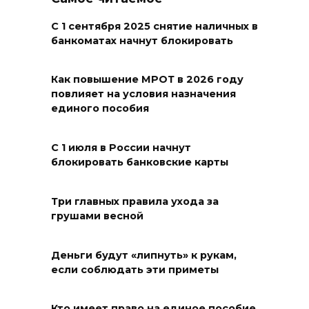
08 августа 2026 18:37
С 1 сентября 2025 снятие наличных в
банкоматах начнут блокировать
На трассе Р-280 «Новороссия»
водителей будут
Как повышение МРОТ в 2026 году
предупреждать об угрозе
повлияет на условия назначения
БПЛА по радио
единого пособия
08 августа 2026 18:15
С 1 июля в России начнут
блокировать банковские карты
На Дону обсудили вопросы
повышения доступности
медицинской помощи с
Три главных правила ухода за
грушами весной
участием федеральных
экспертов
Деньги будут «липнуть» к рукам,
08 августа 2026 17:40
если соблюдать эти приметы
В Новочеркасске построят
Кто имеет право на единое пособие