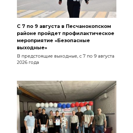
В Таганроге из-за аварии
отключили свет на четырех
С 7 по 9 августа в Песчанокопском
улицах
районе пройдет профилактическое
07 августа 2026 18:42
мероприятие «Безопасные
выходные»
В Ростовской области более
В предстоящие выходные, с 7 по 9 августа
2000 жителей бесплатно
2026 года
осваивают новые профессии
БОЛЬШЕ НОВОСТЕЙ