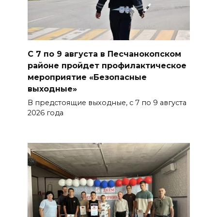
08 августа 2026 10:49
Ростовчане оказались среди
эвакуированных с пляжа в
Новороссийске
С 7 по 9 августа в Песчанокопском
районе пройдет профилактическое
БОЛЬШЕ НОВОСТЕЙ
мероприятие «Безопасные
выходные»
В предстоящие выходные, с 7 по 9 августа
2026 года