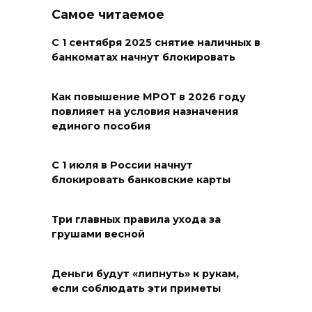
Самое читаемое
09 августа 2026 16:55
С 1 сентября 2025 снятие наличных в
День памяти детей – жертв
банкоматах начнут блокировать
войны в Донбассе: донские
учреждения культуры
Как повышение МРОТ в 2026 году
присоединились к минуте
повлияет на условия назначения
молчания
единого пособия
09 августа 2026 16:13
С 1 июля в России начнут
блокировать банковские карты
Вылетела в кювет:
смертельное ДТП в
Целинском районе
Три главных правила ухода за
грушами весной
09 августа 2026 14:36
Деньги будут «липнуть» к рукам,
Запах гари: в Левенцовке
если соблюдать эти приметы
горела трава