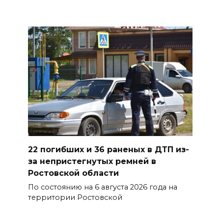
дабы учеба легко давалась:
приметы на 9 августа
08 августа 2026 18:37
На трассе Р-280 «Новороссия»
водителей будут
предупреждать об угрозе
БПЛА по радио
08 августа 2026 18:15
На Дону обсудили вопросы
22 погибших и 36 раненых в ДТП из-
повышения доступности
за непристегнутых ремней в
медицинской помощи с
Ростовской области
участием федеральных
экспертов
По состоянию на 6 августа 2026 года на
территории Ростовской
08 августа 2026 17:40