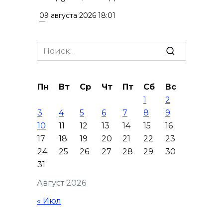
09 августа 2026 18:01
Донские полицейские
Search
вернули 3500 раков,
for:
пойманных браконьерами, в
естественную среду
Пн
Вт
Ср
Чт
Пт
Сб
Вс
09 августа 2026 17:40
1
2
3
4
5
6
7
8
9
Работу кафе в Батайске
10
11
12
13
14
15
16
приостановят после
17
18
19
20
21
22
23
группового отравления
24
25
26
27
28
29
30
31
09 августа 2026 17:24
Август 2026
На Дону почтили память
« Июл
детей – жертв войны в
Донбассе