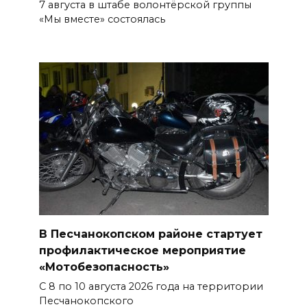
09 августа 2026 10:31
7 августа в штабе волонтёрской группы
«Мы вместе» состоялась
В 21 донском муниципалитете
ожидается чрезвычайная
жара
09 августа 2026 09:34
Ураган не обещают: сегодня в
Ростове жара
09 августа 2026 07:01
Горел сухостой: в Ростовской
области сбили 30 БПЛА
В Песчанокопском районе стартует
профилактическое мероприятие
08 августа 2026 23:10
«Мотобезопасность»
С 8 по 10 августа 2026 года на территории
Пусть съест ребенок капусту,
Песчанокопского