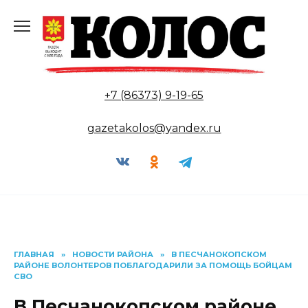
Перейти
к
содержанию
+7 (86373) 9-19-65
gazetakolos@yandex.ru
ГЛАВНАЯ
»
НОВОСТИ РАЙОНА
»
В ПЕСЧАНОКОПСКОМ
РАЙОНЕ ВОЛОНТЕРОВ ПОБЛАГОДАРИЛИ ЗА ПОМОЩЬ БОЙЦАМ
СВО
В Песчанокопском районе