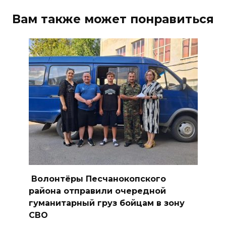
09 августа 2026 12:01
Вам также может понравиться
Два донских курса по
финансовой грамотности
могут признать лучшими в
стране
09 августа 2026 11:43
Донской колледж закупил
комплексы БПЛА для
обучения пилотированию
09 августа 2026 10:50
Волонтёры Песчанокопского
На юге и северо-востоке
района отправили очередной
Ростовской области сегодня
гуманитарный груз бойцам в зону
до +40 °C
СВО