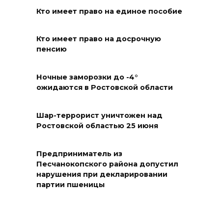
09 августа 2026 14:21
Кто имеет право на единое пособие
В Таганроге горел склад на
Кто имеет право на досрочную
250 «квадратах»
пенсию
09 августа 2026 13:56
Ночные заморозки до -4°
ожидаются в Ростовской области
Парк не построю: Николай
Василенко не планирует
становиться меценатом для
Шар-террорист уничтожен над
Ростовской областью 25 июня
Ростова
09 августа 2026 12:48
Предприниматель из
Песчанокопского района допустил
Юрий Слюсарь поздравил
нарушения при декларировании
строителей с
партии пшеницы
профессиональным
праздником