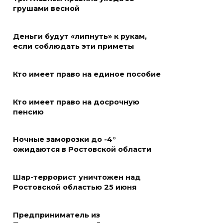
«Метеор» «Андрей Байков»
грушами весной
07 августа 2026 18:25
Деньги будут «липнуть» к рукам,
Меры поддержки после ЧС
если соблюдать эти приметы
07 августа 2026 17:48
Кто имеет право на единое пособие
На Дону обсудили
Кто имеет право на досрочную
взаимодействие участников
пенсию
избирательного процесса в
период ЕДГ-2026
Ночные заморозки до -4°
07 августа 2026 17:14
ожидаются в Ростовской области
В Ростове доходный дом
Шар-террорист уничтожен над
Емельяновых на Большой
Ростовской областью 25 июня
Садовой, 94, обследуют
специалисты
Предприниматель из