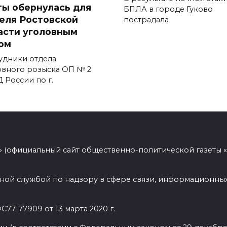
ты обернулась для
БПЛА в городе Гуково
еля Ростовской
пострадала
асти уголовным
ом
удники отдела
овного розыска ОП № 2
 России по г.
 (официальный сайт общественно-политической газеты 
ной службой по надзору в сфере связи, информационных
77-77909 от 13 марта 2020 г.