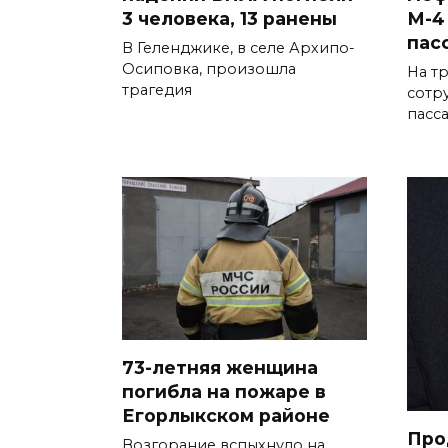
3 человека, 13 ранены
М-4
пас
В Геленджике, в селе Архипо-
Осиповка, произошла
На т
трагедия
сотр
пасс
73-летняя женщина
погибла на пожаре в
Егорлыкском районе
Про
Возгорание вспыхнуло на