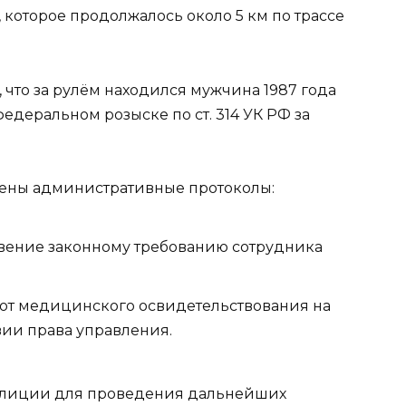
которое продолжалось около 5 км по трассе
 что за рулём находился мужчина 1987 года
едеральном розыске по ст. 314 УК РФ за
влены административные протоколы:
новение законному требованию сотрудника
каз от медицинского освидетельствования на
вии права управления.
олиции для проведения дальнейших