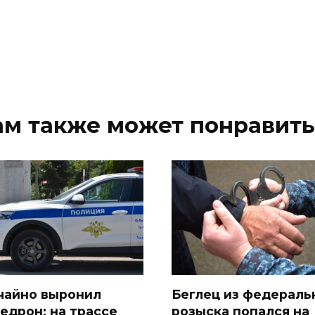
ам также может понравить
чайно выронил
Беглец из федераль
едрон: на трассе
розыска попался на