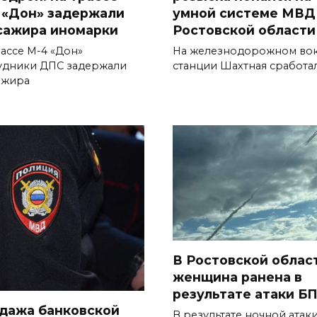
 «Дон» задержали
умной системе МВД
сажира иномарки
Ростовской области
рассе М-4 «Дон»
На железнодорожном вок
удники ДПС задержали
станции Шахтная сработа
ажира
В Ростовской облас
женщина ранена в
результате атаки Б
дажа банковской
В результате ночной атак