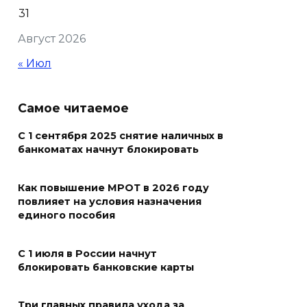
31
В Ростовской области более
Август 2026
2000 жителей бесплатно
осваивают новые профессии
« Июл
07 августа 2026 18:38
Самое читаемое
Бесплатные путевки для 17
тысяч детей: в Ростовской
С 1 сентября 2025 снятие наличных в
банкоматах начнут блокировать
области продолжается
оздоровительная кампания
Как повышение МРОТ в 2026 году
07 августа 2026 18:30
повлияет на условия назначения
единого пособия
Судьба аварийного особняка
в донской столице
С 1 июля в России начнут
блокировать банковские карты
07 августа 2026 18:28
Три главных правила ухода за