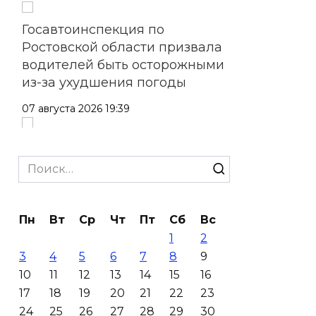
Госавтоинспекция по
Ростовской области призвала
водителей быть осторожными
из-за ухудшения погоды
07 августа 2026 19:39
Сап-фестиваль, ночной забег
и турниры: как в Ростове
Search
отметят День физкультурника
for:
07 августа 2026 19:19
Пн
Вт
Ср
Чт
Пт
Сб
Вс
1
2
В Таганроге из-за аварии
3
4
5
6
7
8
9
отключили свет на четырех
10
11
12
13
14
15
16
улицах
17
18
19
20
21
22
23
07 августа 2026 18:42
24
25
26
27
28
29
30