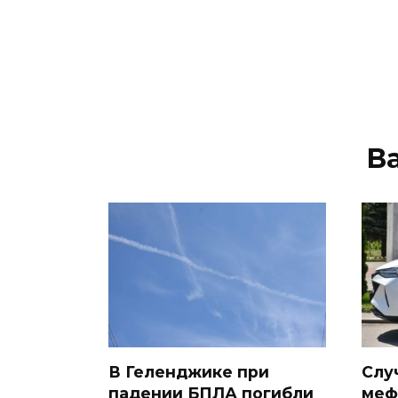
В
В Геленджике при
Слу
падении БПЛА погибли
меф