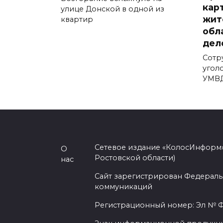
кар
улице Донской в одной из
жит
квартир
обл
дел
Сотр
угол
УМВД
Сетевое издание «КолосИнформ»
О
Ростовской области)
нас
Сайт зарегистрирован Федераль
коммуникаций
Регистрационный номер: Эл № ФС