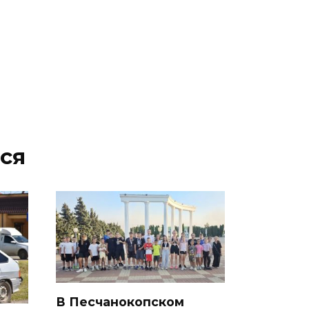
На Дону обсудили
взаимодействие участников
избирательного процесса в
период ЕДГ-2026
07 августа 2026 17:14
В Ростове доходный дом
Емельяновых на Большой
ся
Садовой, 94, обследуют
специалисты
07 августа 2026 17:03
Бетон и влага: эксперт ЮФУ
объяснил, почему
ростовчанам тяжело
переносить жару
В Песчанокопском