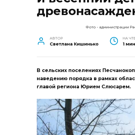
древонасажде
Фото - администрации Ра
АВТОР
НА ЧТ
Светлана Кишинько
1 ми
В сельских поселениях Песчанокоп
наведению порядка в рамках облас
главой региона Юрием Слюсарем.