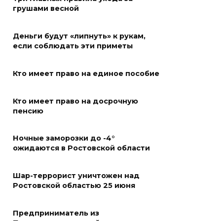
грушами весной
В Железнодорожном районе
Ростова-на-Дону на сутки
Деньги будут «липнуть» к рукам,
отключат воду из-за
если соблюдать эти приметы
капремонта сетей
07 августа 2026 20:32
Кто имеет право на единое пособие
Полиция ищет вандалов,
Кто имеет право на досрочную
осквернивших стелу
пенсию
«Освободителям Ростова»
Ночные заморозки до -4°
07 августа 2026 20:12
ожидаются в Ростовской области
Госавтоинспекция по
Ростовской области призвала
Шар-террорист уничтожен над
Ростовской областью 25 июня
водителей быть осторожными
из-за ухудшения погоды
Предприниматель из
07 августа 2026 19:39