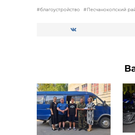
благоустройство
Песчанокопский ра
В