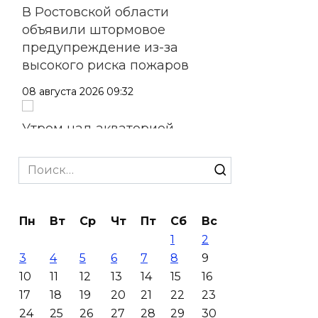
В Ростовской области
объявили штормовое
предупреждение из-за
высокого риска пожаров
08 августа 2026 09:32
Утром над акваторией
Азовского моря сбили
вражеские БПЛА
Search
for:
08 августа 2026 09:29
Пн
Вт
Ср
Чт
Пт
Сб
Вс
Аномальная жара до +40 °C
1
2
накроет Ростов-на-Дону 8
3
4
5
6
7
8
9
августа
10
11
12
13
14
15
16
08 августа 2026 09:23
17
18
19
20
21
22
23
24
25
26
27
28
29
30