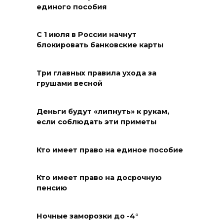
единого пособия
Развитие спорта на Дону
С 1 июля в России начнут
06 августа 2026 18:27
блокировать банковские карты
Андрей Фатеев: Театр Чехова
Три главных правила ухода за
в Таганроге откроет 200-й
грушами весной
сезон в обновленном здании
в сентябре 2027 года
Деньги будут «липнуть» к рукам,
если соблюдать эти приметы
06 августа 2026 18:27
Наблюдатели готовятся к
Кто имеет право на единое пособие
выборам
Кто имеет право на досрочную
06 августа 2026 18:25
пенсию
Материальная помощь
Ночные заморозки до -4°
пострадавшим при атаке