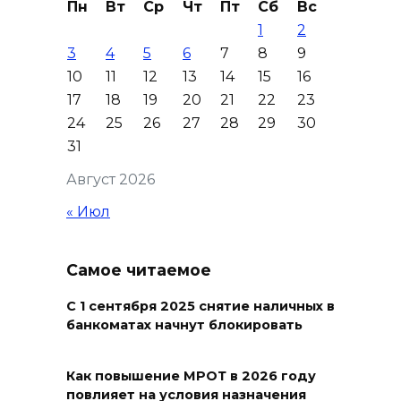
Пн
Вт
Ср
Чт
Пт
Сб
Вс
06 августа 2026 19:30
1
2
3
4
5
6
7
8
9
Юрий Слюсарь поздравил
10
11
12
13
14
15
16
донских строителей с
17
18
19
20
21
22
23
профессиональным
24
25
26
27
28
29
30
праздником и вручил
31
награды
Август 2026
06 августа 2026 18:35
« Июл
Осторожно! Падение
кирпичей
Самое читаемое
06 августа 2026 18:30
С 1 сентября 2025 снятие наличных в
банкоматах начнут блокировать
Выставка «По городам и
весям»
Как повышение МРОТ в 2026 году
повлияет на условия назначения
06 августа 2026 18:29