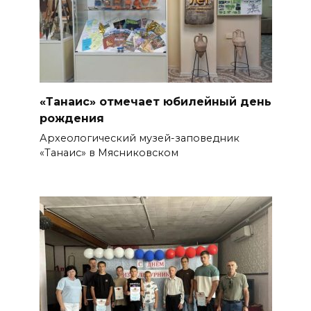
Возбуждено еще одно дело:
подозреваемому в поджоге
на АЗС заполняли две
емкости на 1000 л
«Танаис» отмечает юбилейный день
06 августа 2026 15:35
рождения
Археологический музей-заповедник
Десятки социальных
«Танаис» в Мясниковском
инициатив из Ростовской
области за 5 лет воплотились
в федеральные законы
06 августа 2026 15:35
Снова пробка: затор на 8 км
собрался на М-4 «Дон» под
Шахтами