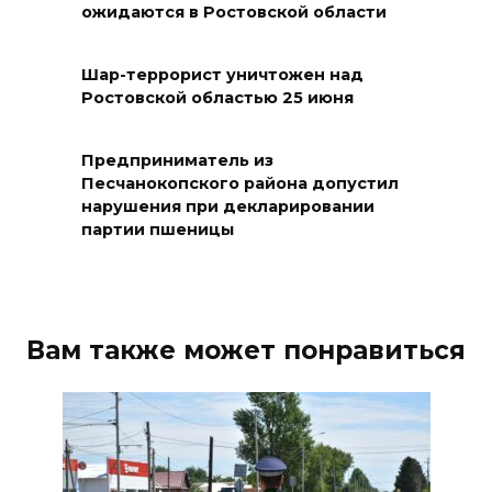
ожидаются в Ростовской области
БПЛА на Кубани
06 августа 2026 17:11
Шар-террорист уничтожен над
Ростовской областью 25 июня
Ростовская область окажет
матпомощь семьям, у которых
Предприниматель из
погибли дети из-за атаки
Песчанокопского района допустил
БПЛА на Кубани
нарушения при декларировании
партии пшеницы
06 августа 2026 16:57
Дончан приглашают
поучаствовать в конкурсе
Вам также может понравиться
«Лучший школьный педагог-
библиотекарь России»
06 августа 2026 16:30
ВСЕ КАК ЕСТЬ. Политика