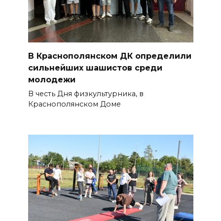
06 августа 2026 15:20
Александр Брод – о
современных подходах к
контролю за выборами и
В Краснополянском ДК определили
сильнейших шашистов среди
подготовке наблюдателей на
молодежи
Дону
В честь Дня физкультурника, в
06 августа 2026 15:12
Краснополянском Доме
В донских школах к 1 сентября
обновят учебники
06 августа 2026 15:10
В Ростовской области до
конца года откроют 49
спортивных объектов