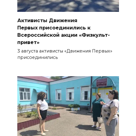
Традиции семьи года
06 августа 2026 14:28
Активисты Движения
Таганрогский театр: пока
Первых присоединились к
опущен занавес
Всероссийской акции «Физкульт-
привет»
БОЛЬШЕ НОВОСТЕЙ
3 августа активисты «Движения Первых»
присоединились