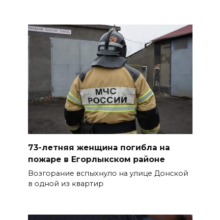
06 августа 2026 13:33
Теннисистка Любовь
Проненко из Таганрога взяла
золото в парном разряде на
турнире в Германии
06 августа 2026 12:49
На 980‑м км трассы М‑4 «Дон»
пробка сковала движение из-
за двух ДТП
73-летняя женщина погибла на
06 августа 2026 12:47
пожаре в Егорлыкском районе
Возгорание вспыхнуло на улице Донской
С Центрального рынка в
в одной из квартир
Ростове изъяли 10 кг рыбы
сомнительного качества