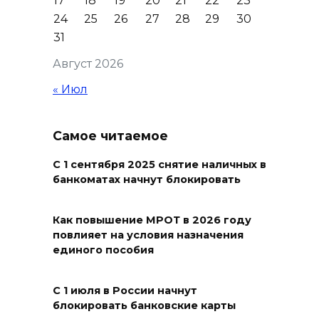
17
18
19
20
21
22
23
поучаствовать в конкурсе
24
25
26
27
28
29
30
«Лучший школьный педагог-
31
библиотекарь России»
Август 2026
06 августа 2026 15:51
« Июл
Донские спасатели провели
профилактические занятия
Самое читаемое
более чем для 11 тыс. детей
06 августа 2026 15:49
С 1 сентября 2025 снятие наличных в
банкоматах начнут блокировать
«Хочу прожить жизнь одна»:
ростовчанка разочаровалась
Как повышение МРОТ в 2026 году
повлияет на условия назначения
в местных мужчинах
единого пособия
06 августа 2026 15:38
С 1 июля в России начнут
Возбуждено еще одно дело:
блокировать банковские карты
подозреваемому в поджоге