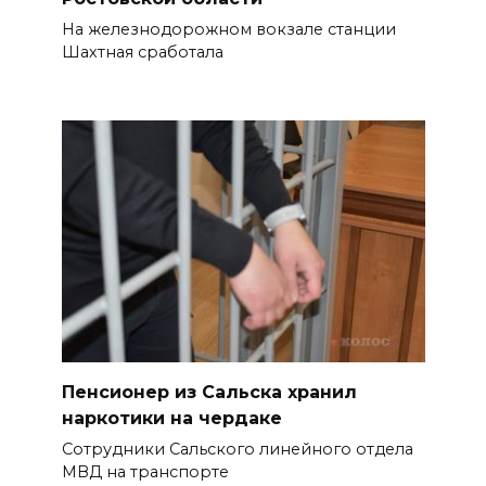
06 августа 2026 14:01
На железнодорожном вокзале станции
Шахтная сработала
Сбил ребенка: в
Новочеркасске разыскивают
сбежавшего с места ДТП
водителя
06 августа 2026 13:33
Донские кадеты участвуют в
военно-спортивной смене
«Время юных героев»
06 августа 2026 13:33
Безопасность выборов,
Пенсионер из Сальска хранил
плазменный двигатель и
наркотики на чердаке
золото синхронисток:
Сотрудники Сальского линейного отдела
основные события 5 августа
МВД на транспорте