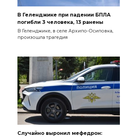
массовом сбое в работе
нескольких приложений
В Геленджике при падении БПЛА
погибли 3 человека, 13 ранены
06 августа 2026 14:35
В Геленджике, в селе Архипо-Осиповка,
произошла трагедия
В Советском районе Ростова
из-за порыва на водоводе
ограничили подачу воды
06 августа 2026 14:33
Диспансеризация дончан
старше 65 лет
06 августа 2026 14:30
Традиции семьи года
06 августа 2026 14:28
Случайно выронил мефедрон: