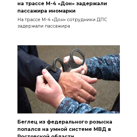
на трассе М-4 «Дон» задержали
Таганрогский театр: пока
пассажира иномарки
опущен занавес
На трассе М-4 «Дон» сотрудники ДПС
06 августа 2026 14:25
задержали пассажира
Помощь волонтеров
госпиталям
06 августа 2026 14:16
Проект строительства
хоккейной арены в Ростове
приостановлен, но не закрыт
06 августа 2026 14:04
На Дону официально
Беглец из федерального розыска
аттестовали 107 гидов
попался на умной системе МВД в
Ростовской области