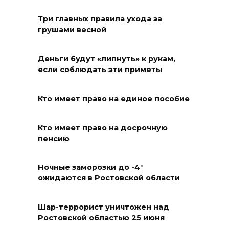
на АЗС заполняли две
Три главных правила ухода за
емкости на 1000 л
грушами весной
06 августа 2026 15:35
Деньги будут «липнуть» к рукам,
Десятки социальных
если соблюдать эти приметы
инициатив из Ростовской
области за 5 лет воплотились
Кто имеет право на единое пособие
в федеральные законы
06 августа 2026 15:35
Кто имеет право на досрочную
пенсию
Снова пробка: затор на 8 км
собрался на М-4 «Дон» под
Ночные заморозки до -4°
ожидаются в Ростовской области
Шахтами
06 августа 2026 15:20
Шар-террорист уничтожен над
Ростовской областью 25 июня
Александр Брод – о