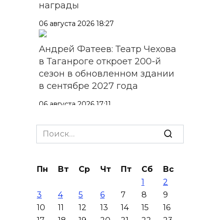
награды
06 августа 2026 18:27
Андрей Фатеев: Театр Чехова
в Таганроге откроет 200-й
сезон в обновленном здании
в сентябре 2027 года
06 августа 2026 17:11
Ростовская область окажет
Search
матпомощь семьям, у которых
for:
погибли дети из-за атаки
БПЛА на Кубани
Пн
Вт
Ср
Чт
Пт
Сб
Вс
1
2
06 августа 2026 16:57
3
4
5
6
7
8
9
10
11
12
13
14
15
16
Дончан приглашают