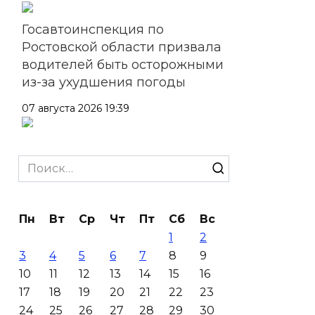
Госавтоинспекция по
Ростовской области призвала
водителей быть осторожными
из-за ухудшения погоды
07 августа 2026 19:39
Сап-фестиваль, ночной забег
и турниры: как в Ростове
Search
отметят День физкультурника
for:
07 августа 2026 19:19
Пн
Вт
Ср
Чт
Пт
Сб
Вс
1
2
В Таганроге из-за аварии
3
4
5
6
7
8
9
отключили свет на четырех
10
11
12
13
14
15
16
улицах
17
18
19
20
21
22
23
07 августа 2026 18:42
24
25
26
27
28
29
30