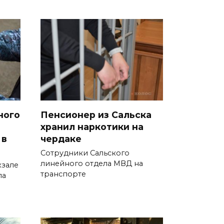
Сотрудники ДПС помогли
женщине с ребенком на
трассе М-4 «Дон»
07 августа 2026 14:33
В Батайске в заброшенном
здании произошло короткое
замыкание
ного
Пенсионер из Сальска
хранил наркотики на
07 августа 2026 14:30
 в
чердаке
Учиться, чтобы работать
Сотрудники Сальского
линейного отдела МВД на
зале
07 августа 2026 14:28
транспорте
ла
Раскаленный август
07 августа 2026 14:28