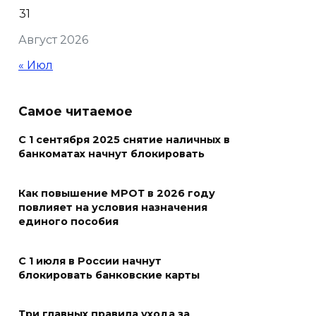
31
В Ростовской области более
Август 2026
2000 жителей бесплатно
осваивают новые профессии
« Июл
07 августа 2026 18:38
Самое читаемое
Бесплатные путевки для 17
тысяч детей: в Ростовской
С 1 сентября 2025 снятие наличных в
банкоматах начнут блокировать
области продолжается
оздоровительная кампания
Как повышение МРОТ в 2026 году
07 августа 2026 18:30
повлияет на условия назначения
единого пособия
Судьба аварийного особняка
в донской столице
С 1 июля в России начнут
блокировать банковские карты
07 августа 2026 18:28
Три главных правила ухода за