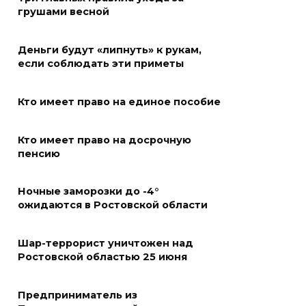
«Метеор» «Андрей Байков»
грушами весной
07 августа 2026 18:25
Деньги будут «липнуть» к рукам,
Меры поддержки после ЧС
если соблюдать эти приметы
07 августа 2026 17:48
Кто имеет право на единое пособие
На Дону обсудили
Кто имеет право на досрочную
взаимодействие участников
пенсию
избирательного процесса в
период ЕДГ-2026
Ночные заморозки до -4°
07 августа 2026 17:14
ожидаются в Ростовской области
В Ростове доходный дом
Шар-террорист уничтожен над
Емельяновых на Большой
Ростовской областью 25 июня
Садовой, 94, обследуют
специалисты
Предприниматель из