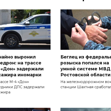
чайно выронил
Беглец из федераль
едрон: на трассе
розыска попался на
 «Дон» задержали
умной системе МВД
сажира иномарки
Ростовской области
рассе М-4 «Дон»
На железнодорожном вок
удники ДПС задержали
станции Шахтная сработа
ажира