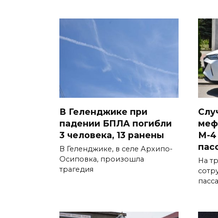
В Геленджике при
Слу
падении БПЛА погибли
меф
3 человека, 13 ранены
М-4
пас
В Геленджике, в селе Архипо-
Осиповка, произошла
На т
трагедия
сотр
пасс