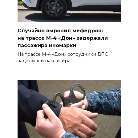
Осторожно! Падение
кирпичей
06 августа 2026 18:30
Случайно выронил мефедрон:
на трассе М-4 «Дон» задержали
Выставка «По городам и
пассажира иномарки
весям»
На трассе М-4 «Дон» сотрудники ДПС
06 августа 2026 18:29
задержали пассажира
Развитие спорта на Дону
06 августа 2026 18:27
Андрей Фатеев: Театр Чехова
в Таганроге откроет 200-й
сезон в обновленном здании
в сентябре 2027 года