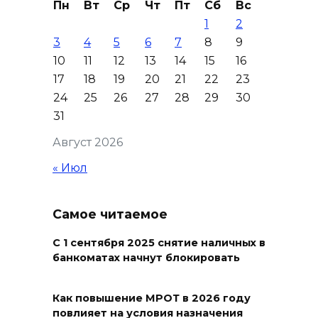
Пн
Вт
Ср
Чт
Пт
Сб
Вс
более 5900 мигрантов
1
2
07 августа 2026 10:00
3
4
5
6
7
8
9
10
11
12
13
14
15
16
На Дону проходит месячник
17
18
19
20
21
22
23
диспансеризации для людей
24
25
26
27
28
29
30
от 65 лет
31
07 августа 2026 09:01
Август 2026
« Июл
Семеро погибших: за сутки на
Дону зафиксировали 7 ДТП
Самое читаемое
07 августа 2026 08:42
С 1 сентября 2025 снятие наличных в
Сотни БПЛА подавили над
банкоматах начнут блокировать
территориями РФ за ночь
07 августа 2026 08:33
Как повышение МРОТ в 2026 году
повлияет на условия назначения