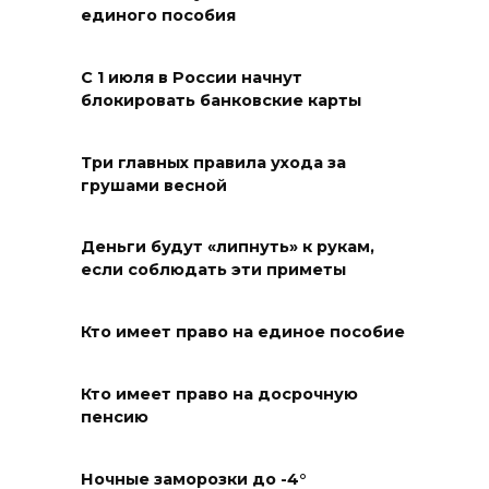
единого пособия
Мужчина утонул на озере в
Ростове
С 1 июля в России начнут
07 августа 2026 07:34
блокировать банковские карты
Жара не отступает от Ростова
Три главных правила ухода за
грушами весной
07 августа 2026 07:15
Над тремя районами
Деньги будут «липнуть» к рукам,
если соблюдать эти приметы
Ростовской области сбили 20
БПЛА
Кто имеет право на единое пособие
06 августа 2026 23:00
Кто имеет право на досрочную
Угостите странников и
пенсию
послушайте их рассказы:
приметы на 7 августа
Ночные заморозки до -4°