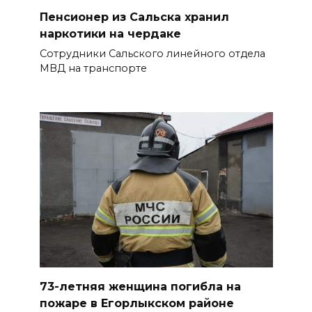
Дончан приглашают
Пенсионер из Сальска хранил
поучаствовать в конкурсе
наркотики на чердаке
«Лучший школьный педагог-
Сотрудники Сальского линейного отдела
библиотекарь России»
МВД на транспорте
06 августа 2026 16:30
ВСЕ КАК ЕСТЬ. Политика
Зеленского: ложь, вранье и
провокация
06 августа 2026 16:25
Подготовка к школе
06 августа 2026 15:51
73-летняя женщина погибла на
Донские спасатели провели
пожаре в Егорлыкском районе
профилактические занятия