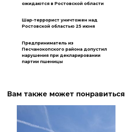
06 августа 2026 22:32
ожидаются в Ростовской области
В Ростове ликвидируют
Шар-террорист уничтожен над
подвальные котельные и
Ростовской областью 25 июня
обновят теплосети
06 августа 2026 21:18
Предприниматель из
Песчанокопского района допустил
нарушения при декларировании
Вся акватория в цветах:
партии пшеницы
вблизи донской набережной
распустились кувшинки
06 августа 2026 20:56
Вам также может понравиться
Перспективы недвижимости
06 августа 2026 20:11
В Ворошиловском районе