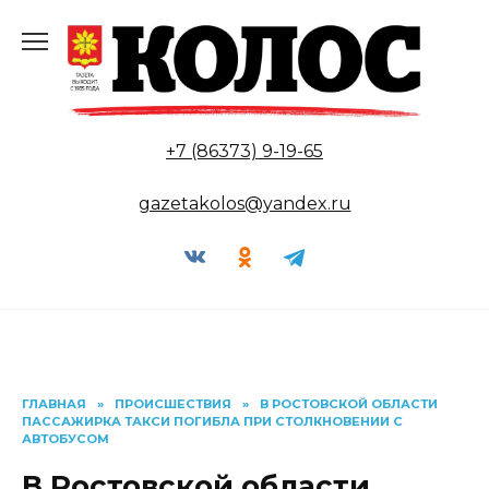
Перейти
к
содержанию
+7 (86373) 9-19-65
gazetakolos@yandex.ru
ГЛАВНАЯ
»
ПРОИСШЕСТВИЯ
»
В РОСТОВСКОЙ ОБЛАСТИ
ПАССАЖИРКА ТАКСИ ПОГИБЛА ПРИ СТОЛКНОВЕНИИ С
АВТОБУСОМ
В Ростовской области