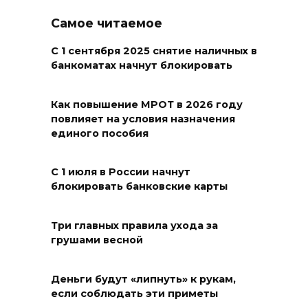
06 августа 2026 18:27
Самое читаемое
Наблюдатели готовятся к
С 1 сентября 2025 снятие наличных в
выборам
банкоматах начнут блокировать
06 августа 2026 18:25
Как повышение МРОТ в 2026 году
повлияет на условия назначения
Материальная помощь
единого пособия
пострадавшим при атаке
БПЛА на Кубани
С 1 июля в России начнут
06 августа 2026 17:11
блокировать банковские карты
Ростовская область окажет
Три главных правила ухода за
матпомощь семьям, у которых
грушами весной
погибли дети из-за атаки
БПЛА на Кубани
Деньги будут «липнуть» к рукам,
если соблюдать эти приметы
06 августа 2026 16:57