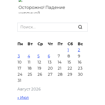
Осторожно! Падение
кирпичей
06 августа 2026 18:30
Search
for:
Выставка «По городам и
весям»
Пн
Вт
Ср
Чт
Пт
Сб
Вс
06 августа 2026 18:29
1
2
3
4
5
6
7
8
9
Развитие спорта на Дону
10
11
12
13
14
15
16
17
18
19
20
21
22
23
06 августа 2026 18:27
24
25
26
27
28
29
30
31
Андрей Фатеев: Театр Чехова
в Таганроге откроет 200-й
Август 2026
сезон в обновленном здании
« Июл
в сентябре 2027 года