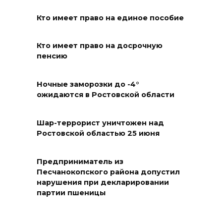
Дончан приглашают
Кто имеет право на единое пособие
поучаствовать в конкурсе
«Лучший школьный педагог-
Кто имеет право на досрочную
библиотекарь России»
пенсию
06 августа 2026 16:30
Ночные заморозки до -4°
ожидаются в Ростовской области
ВСЕ КАК ЕСТЬ. Политика
Зеленского: ложь, вранье и
провокация
Шар-террорист уничтожен над
Ростовской областью 25 июня
06 августа 2026 16:25
Предприниматель из
Подготовка к школе
Песчанокопского района допустил
нарушения при декларировании
06 августа 2026 15:51
партии пшеницы
Донские спасатели провели