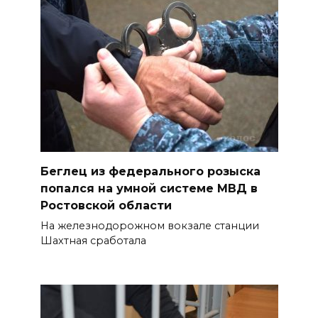
В донских школах к 1 сентября
обновят учебники
06 августа 2026 15:10
В Ростовской области до
конца года откроют 49
спортивных объектов
06 августа 2026 15:01
Беглец из федерального розыска
попался на умной системе МВД в
Россияне сообщают о
Ростовской области
массовом сбое в работе
нескольких приложений
На железнодорожном вокзале станции
Шахтная сработала
06 августа 2026 14:35
В Советском районе Ростова
из-за порыва на водоводе