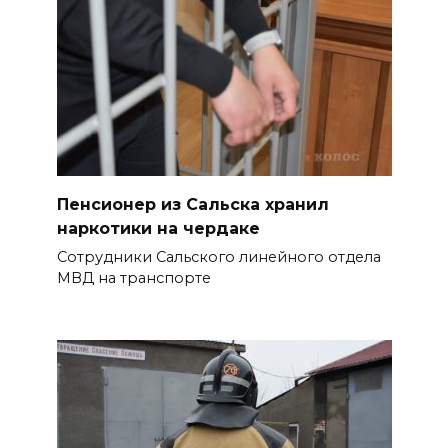
ограничили подачу воды
06 августа 2026 14:33
Диспансеризация дончан
старше 65 лет
06 августа 2026 14:30
Пенсионер из Сальска хранил
Традиции семьи года
наркотики на чердаке
06 августа 2026 14:28
Сотрудники Сальского линейного отдела
МВД на транспорте
Таганрогский театр: пока
опущен занавес
06 августа 2026 14:25
Помощь волонтеров
госпиталям