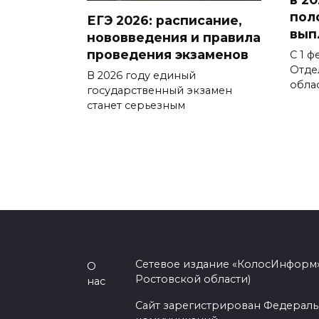
пол
ЕГЭ 2026: расписание,
вып
нововведения и правила
проведения экзаменов
С 1 ф
Отде
В 2026 году единый
обла
государственный экзамен
станет серьезным
Сетевое издание «КолосИнформ»
О
Ростовской области)
нас
Сайт зарегистрирован Федераль