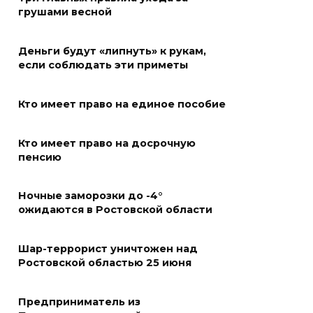
грушами весной
На Дону проходит месячник
диспансеризации для людей
Деньги будут «липнуть» к рукам,
от 65 лет
если соблюдать эти приметы
07 августа 2026 09:01
Кто имеет право на единое пособие
Семеро погибших: за сутки на
Дону зафиксировали 7 ДТП
Кто имеет право на досрочную
пенсию
07 августа 2026 08:42
Ночные заморозки до -4°
Сотни БПЛА подавили над
ожидаются в Ростовской области
территориями РФ за ночь
07 августа 2026 08:33
Шар-террорист уничтожен над
Ростовской областью 25 июня
Мужчина утонул на озере в
Ростове
Предприниматель из