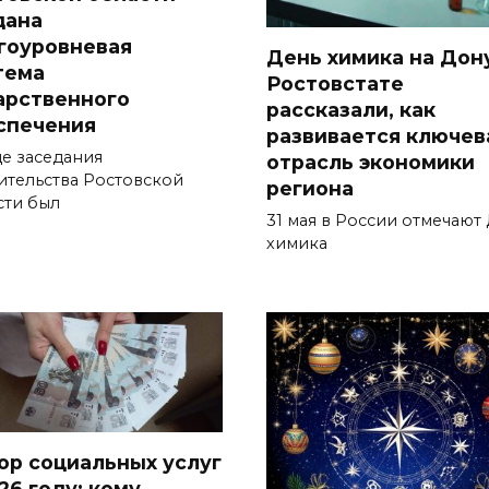
дана
гоуровневая
День химика на Дону
тема
Ростовстате
арственного
рассказали, как
спечения
развивается ключев
де заседания
отрасль экономики
ительства Ростовской
региона
сти был
31 мая в России отмечают
химика
ор социальных услуг
26 году: кому