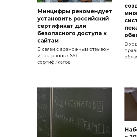
соз
Минцифры рекомендует
мно
установить российский
сис
сертификат для
лек
безопасного доступа к
обе
сайтам
В хо
В связи с возможным отзывом
прав
иностранных SSL-
обла
сертификатов
Наб
в 20