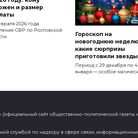
ожен и размер
латы
евраля 2026 года
ление СФР по Ростовской
Гороскоп на
сти
новогоднюю неделю
какие сюрпризы
приготовили звезды
Период с 29 декабря по 4
января — особое магичес
 (официальный сайт общественно-политической газеты 
ной службой по надзору в сфере связи, информационных