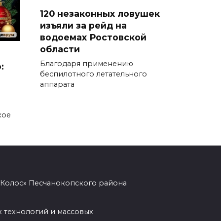
120 незаконных ловушек
Шахбокс, падел и пилон: в
изъяли за рейд на
Ростовской области
водоемах Ростовской
зарегистрировали новые
области
виды спорта
Благодаря применению
:
беспилотного летательного
06 августа 2026 19:30
аппарата
Юрий Слюсарь поздравил
донских строителей с
кое
профессиональным
праздником и вручил
награды
06 августа 2026 18:35
«Колос» Песчанокопского района
Осторожно! Падение
кирпичей
 технологий и массовых