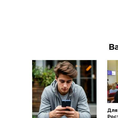
В
Для
Рос