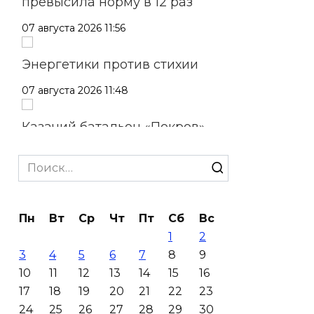
превысила норму в 12 раз
07 августа 2026 11:56
Энергетики против стихии
07 августа 2026 11:48
Казачий батальон «Покров»
формируется в войсках
беспилотных систем
Search
for:
07 августа 2026 11:37
Пн
Вт
Ср
Чт
Пт
Сб
Вс
С 18 августа в Ростове в пер.
1
2
Доломановском появятся еще
3
4
5
6
7
8
9
11 новых парковок
10
11
12
13
14
15
16
07 августа 2026 10:43
17
18
19
20
21
22
23
24
25
26
27
28
29
30