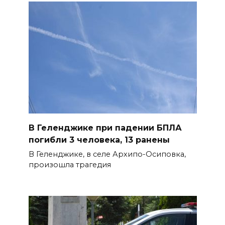
Островского
08 августа 2026 15:59
Сносить нельзя, сохранять
нечем: как ростовчане
спасают доходный дом
Рувинского от запустения
08 августа 2026 14:04
В Геленджике при падении БПЛА
В Волгодонске мужчина
погибли 3 человека, 13 ранены
поджег газ в квартире
В Геленджике, в селе Архипо-Осиповка,
бывшей жены, эвакуированы
произошла трагедия
7 человек
08 августа 2026 13:19
Юрий Слюсарь поздравил