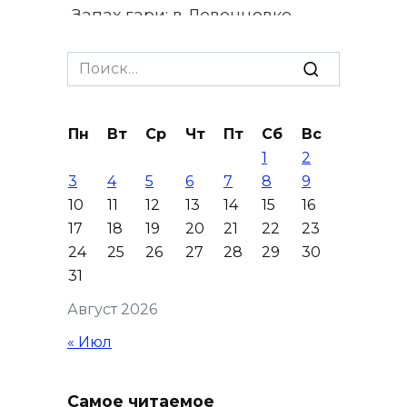
Запах гари: в Левенцовке
горела трава
Search
09 августа 2026 14:21
for:
В Таганроге горел склад на
Пн
Вт
Ср
Чт
Пт
Сб
Вс
250 «квадратах»
1
2
09 августа 2026 13:56
3
4
5
6
7
8
9
10
11
12
13
14
15
16
Парк не построю: Николай
17
18
19
20
21
22
23
Василенко не планирует
24
25
26
27
28
29
30
становиться меценатом для
31
Ростова
Август 2026
09 августа 2026 12:48
« Июл
Юрий Слюсарь поздравил
строителей с
Самое читаемое