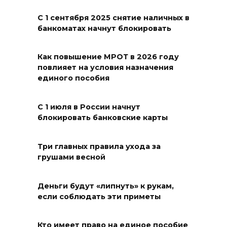
профессиональным
праздником
С 1 сентября 2025 снятие наличных в
банкоматах начнут блокировать
09 августа 2026 12:01
Как повышение МРОТ в 2026 году
Два донских курса по
повлияет на условия назначения
финансовой грамотности
единого пособия
могут признать лучшими в
стране
С 1 июля в России начнут
блокировать банковские карты
09 августа 2026 11:43
Донской колледж закупил
Три главных правила ухода за
грушами весной
комплексы БПЛА для
обучения пилотированию
Деньги будут «липнуть» к рукам,
09 августа 2026 10:50
если соблюдать эти приметы
На юге и северо-востоке
Кто имеет право на единое пособие