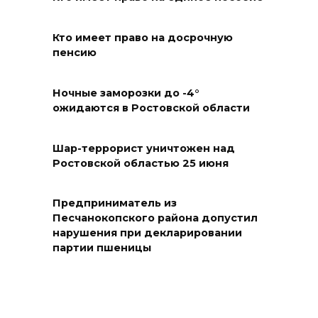
Ростовской области сегодня
до +40 °C
Кто имеет право на досрочную
09 августа 2026 10:31
пенсию
В 21 донском муниципалитете
Ночные заморозки до -4°
ожидается чрезвычайная
ожидаются в Ростовской области
жара
09 августа 2026 09:34
Шар-террорист уничтожен над
Ростовской областью 25 июня
Ураган не обещают: сегодня в
Ростове жара
Предприниматель из
Песчанокопского района допустил
09 августа 2026 07:01
нарушения при декларировании
партии пшеницы
Горел сухостой: в Ростовской
области сбили 30 БПЛА
08 августа 2026 23:10