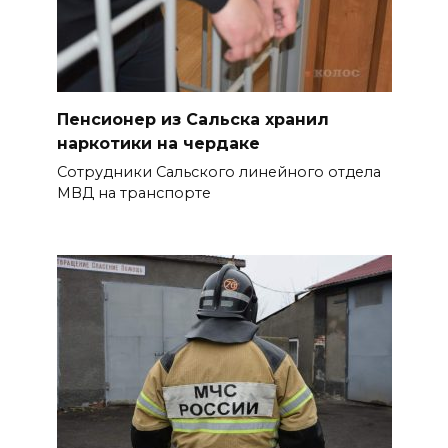
уничтожены 397 украинских
беспилотников
08 августа 2026 09:19
Пенсионер из Сальска хранил
Более 30 БПЛА сбили ночью в
наркотики на чердаке
пяти районах Ростовской
Сотрудники Сальского линейного отдела
области
МВД на транспорте
БОЛЬШЕ НОВОСТЕЙ