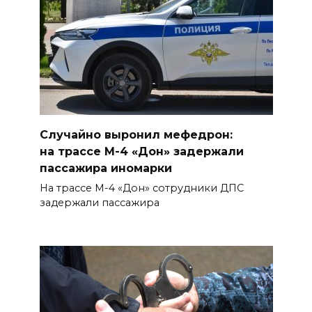
жителей Ростовской области
с Днем физкультурника
08 августа 2026 10:49
Ростовчане оказались среди
эвакуированных с пляжа в
Новороссийске
Случайно выронил мефедрон:
08 августа 2026 10:40
на трассе М-4 «Дон» задержали
пассажира иномарки
В Ростовской области
На трассе М-4 «Дон» сотрудники ДПС
ликвидировали 16
задержали пассажира
техногенных пожаров и 30
возгораний растительности
08 августа 2026 10:35
В Ростовской области