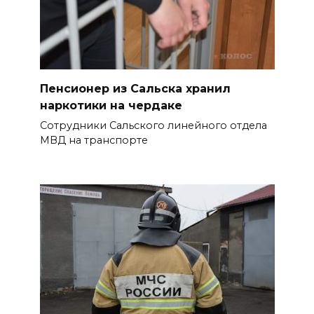
Дончан приглашают
поучаствовать в конкурсе
«Лучший школьный педагог-
библиотекарь России»
Пенсионер из Сальска хранил
06 августа 2026 16:30
наркотики на чердаке
Сотрудники Сальского линейного отдела
ВСЕ КАК ЕСТЬ. Политика
МВД на транспорте
Зеленского: ложь, вранье и
провокация
06 августа 2026 16:25
Подготовка к школе
06 августа 2026 15:51
Донские спасатели провели