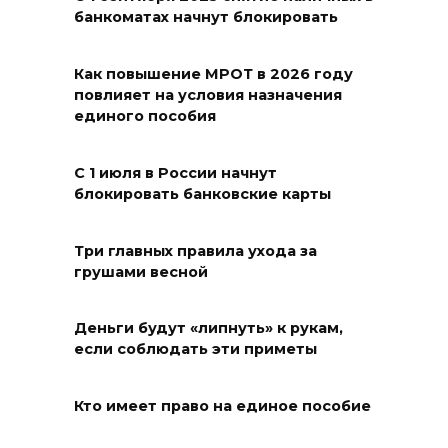
банкоматах начнут блокировать
Мужчина утонул на озере в
Ростове
Как повышение МРОТ в 2026 году
повлияет на условия назначения
07 августа 2026 07:34
единого пособия
Жара не отступает от Ростова
С 1 июля в России начнут
07 августа 2026 07:15
блокировать банковские карты
Над тремя районами
Три главных правила ухода за
Ростовской области сбили 20
грушами весной
БПЛА
06 августа 2026 23:00
Деньги будут «липнуть» к рукам,
если соблюдать эти приметы
Угостите странников и
послушайте их рассказы:
Кто имеет право на единое пособие
приметы на 7 августа