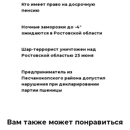
Кто имеет право на досрочную
06 августа 2026 22:32
пенсию
В Ростове ликвидируют
Ночные заморозки до -4°
подвальные котельные и
ожидаются в Ростовской области
обновят теплосети
06 августа 2026 21:18
Шар-террорист уничтожен над
Ростовской областью 25 июня
Вся акватория в цветах:
вблизи донской набережной
Предприниматель из
распустились кувшинки
Песчанокопского района допустил
нарушения при декларировании
06 августа 2026 20:56
партии пшеницы
Перспективы недвижимости
06 августа 2026 20:11
Вам также может понравиться
В Ворошиловском районе