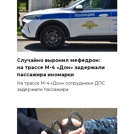
Осторожно! Падение
кирпичей
06 августа 2026 18:30
Выставка «По городам и
весям»
Случайно выронил мефедрон:
06 августа 2026 18:29
на трассе М-4 «Дон» задержали
пассажира иномарки
Развитие спорта на Дону
На трассе М-4 «Дон» сотрудники ДПС
06 августа 2026 18:27
задержали пассажира
Андрей Фатеев: Театр Чехова
в Таганроге откроет 200-й
сезон в обновленном здании
в сентябре 2027 года