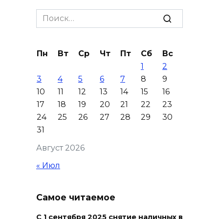
начала 2026 года выдворено
более 5900 мигрантов
Search
for:
07 августа 2026 10:00
Пн
Вт
Ср
Чт
Пт
Сб
Вс
На Дону проходит месячник
1
2
диспансеризации для людей
3
4
5
6
7
8
9
от 65 лет
10
11
12
13
14
15
16
07 августа 2026 09:01
17
18
19
20
21
22
23
24
25
26
27
28
29
30
Семеро погибших: за сутки на
31
Дону зафиксировали 7 ДТП
Август 2026
07 августа 2026 08:42
« Июл
Сотни БПЛА подавили над
территориями РФ за ночь
Самое читаемое
07 августа 2026 08:33
С 1 сентября 2025 снятие наличных в