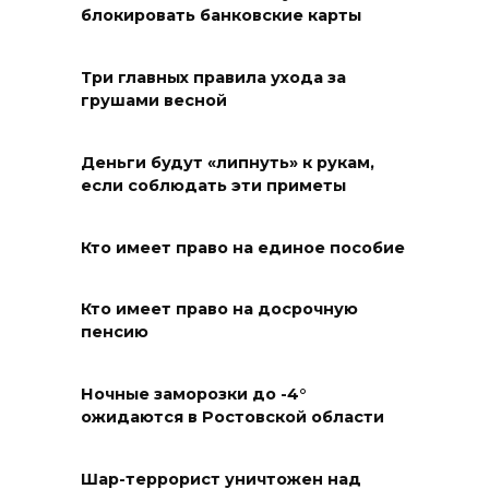
блокировать банковские карты
05 августа 2026 18:32
Три главных правила ухода за
По пути к большой трассе
грушами весной
05 августа 2026 18:32
Деньги будут «липнуть» к рукам,
если соблюдать эти приметы
Футбольный разгром в Кубке
России
Кто имеет право на единое пособие
05 августа 2026 18:30
Кто имеет право на досрочную
Огненный шторм во дворе
пенсию
05 августа 2026 18:29
Ночные заморозки до -4°
Подготовка к школе
ожидаются в Ростовской области
05 августа 2026 18:27
Шар-террорист уничтожен над