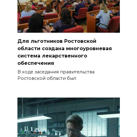
добровольчества «Я
чувствую» пройдет на Дону
05 августа 2026 17:20
Донская инициатива:
Для льготников Ростовской
получать лечебное питание
области создана многоуровневая
для инвалидов станет проще
система лекарственного
обеспечения
05 августа 2026 17:18
В ходе заседания правительства
Ростовской области был
Пламя не пощадило ничего:
фото с мест ночных пожаров в
Ростове
05 августа 2026 17:09
Пробка длиной в 10 км
сковала движение на М-4