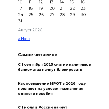
10
11
12
13
14
15
16
05 августа 2026 19:13
17
18
19
20
21
22
23
24
25
26
27
28
29
30
В Ростовской области
31
пропала 17-летняя девушка
Август 2026
05 августа 2026 19:03
« Июл
Кондиционеры создают
перегрузку: ростовчан
Самое читаемое
предупредили о рисках
отключения электроэнергии
С 1 сентября 2025 снятие наличных в
банкоматах начнут блокировать
05 августа 2026 18:37
Как повышение МРОТ в 2026 году
Зарядка со стражем порядка
повлияет на условия назначения
единого пособия
05 августа 2026 18:35
С 1 июля в России начнут
Молодые инженеры