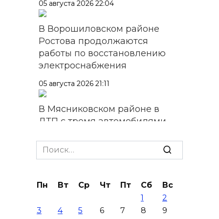
05 августа 2026 22:04
В Ворошиловском районе
Ростова продолжаются
работы по восстановлению
электроснабжения
05 августа 2026 21:11
В Мясниковском районе в
ДТП с тремя автомобилями
погибла пассажирка
легковушки
Search
for:
05 августа 2026 20:43
Пн
Вт
Ср
Чт
Пт
Сб
Вс
Более 11,5 тысячи домов
1
2
Ростовской области перешли
3
4
5
6
7
8
9
в чаты в мессенджере MAX