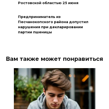
Ростовской областью 25 июня
Жеребьевка политических
партий
Предприниматель из
05 августа 2026 18:25
Песчанокопского района допустил
нарушения при декларировании
АЗС работают в штатном
партии пшеницы
режиме
05 августа 2026 18:21
Вам также может понравиться
Четыре новые школы
откроются в Ростовской
области 1 сентября
05 августа 2026 18:16
По итогам регионального
этапа премии
#МЫВМЕСТЕ-2026 на Дону