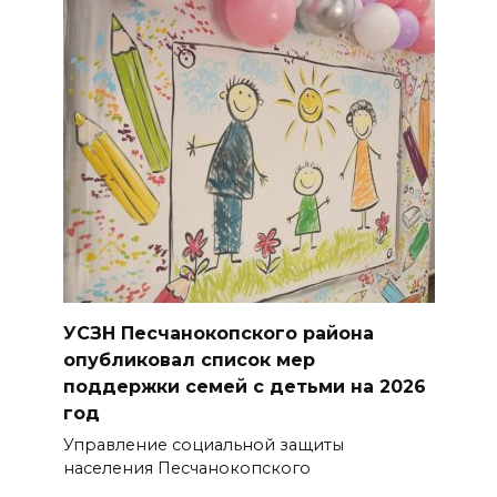
телефонных бандитов
«крышует» киевская власть
05 августа 2026 16:20
В Шахтах на газовой заправке
загорелся автомобиль,
пострадал водитель
05 августа 2026 15:59
На Дону в ближайшие три
дня ожидается жара до +40
УСЗН Песчанокопского района
°C
опубликовал список мер
поддержки семей с детьми на 2026
05 августа 2026 15:58
год
Управление социальной защиты
На Дону молодые врачи-
населения Песчанокопского
ординаторы выбирают работу