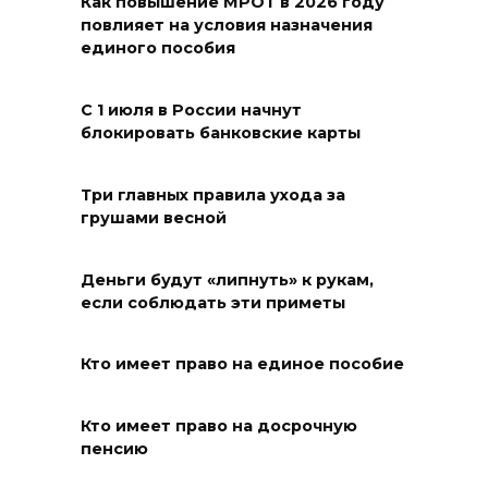
Как повышение МРОТ в 2026 году
новую модульную котельную
повлияет на условия назначения
и благоустроят проспект
единого пособия
Платовский
С 1 июля в России начнут
08 августа 2026 17:18
блокировать банковские карты
Это стало нашей традицией:
ростовчане установили
Три главных правила ухода за
грушами весной
самодельные поилки для
бездомных животных
Деньги будут «липнуть» к рукам,
08 августа 2026 16:56
если соблюдать эти приметы
Журналисты «ДОН 24» вышли
Кто имеет право на единое пособие
на субботник в парке
Островского
Кто имеет право на досрочную
08 августа 2026 15:59
пенсию