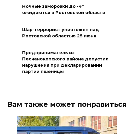
Сносить нельзя, сохранять
Ночные заморозки до -4°
нечем: как ростовчане
ожидаются в Ростовской области
спасают доходный дом
Рувинского от запустения
Шар-террорист уничтожен над
Ростовской областью 25 июня
08 августа 2026 14:04
В Волгодонске мужчина
Предприниматель из
поджег газ в квартире
Песчанокопского района допустил
нарушения при декларировании
бывшей жены, эвакуированы
партии пшеницы
7 человек
08 августа 2026 13:19
Юрий Слюсарь поздравил
Вам также может понравиться
жителей Ростовской области
с Днем физкультурника
08 августа 2026 10:49