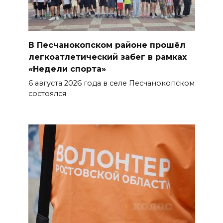
07 августа 2026 20:32
Полиция ищет вандалов,
осквернивших стелу
В Песчанокопском районе прошёл
«Освободителям Ростова»
легкоатлетический забег в рамках
«Недели спорта»
07 августа 2026 20:12
6 августа 2026 года в селе Песчанокопском
состоялся
Госавтоинспекция по
Ростовской области призвала
водителей быть осторожными
из-за ухудшения погоды
07 августа 2026 19:39
Сап-фестиваль, ночной забег
и турниры: как в Ростове
отметят День физкультурника