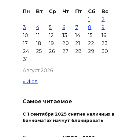
08 августа 2026 18:37
Пн
Вт
Ср
Чт
Пт
Сб
Вс
1
2
На трассе Р-280 «Новороссия»
3
4
5
6
7
8
9
водителей будут
10
11
12
13
14
15
16
предупреждать об угрозе
17
18
19
20
21
22
23
БПЛА по радио
24
25
26
27
28
29
30
31
08 августа 2026 18:15
Август 2026
На Дону обсудили вопросы
« Июл
повышения доступности
медицинской помощи с
участием федеральных
Самое читаемое
экспертов
С 1 сентября 2025 снятие наличных в
08 августа 2026 17:40
банкоматах начнут блокировать
В Новочеркасске построят