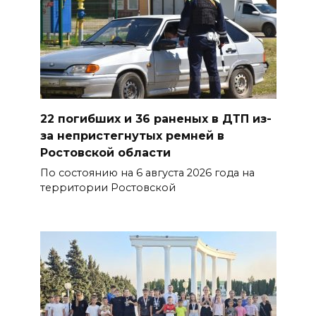
Более 30 БПЛА сбили ночью в
пяти районах Ростовской
области
07 августа 2026 23:00
22 погибших и 36 раненых в ДТП из-
Дабы счастье семейное
за непристегнутых ремней в
сберечь – спрячьте первое
Ростовской области
сорванное яблоко: приметы
По состоянию на 6 августа 2026 года на
на 8 августа
территории Ростовской
07 августа 2026 22:04
В Железнодорожном районе
Ростова-на-Дону на сутки
отключат воду из-за
капремонта сетей