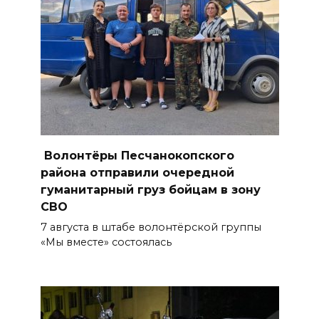
Ростовчане оказались среди
эвакуированных с пляжа в
Новороссийске
08 августа 2026 10:40
В Ростовской области
ликвидировали 16
техногенных пожаров и 30
Волонтёры Песчанокопского
возгораний растительности
района отправили очередной
гуманитарный груз бойцам в зону
08 августа 2026 10:35
СВО
7 августа в штабе волонтёрской группы
В Ростовской области
«Мы вместе» состоялась
объявили штормовое
предупреждение из-за
высокого риска пожаров
08 августа 2026 09:32