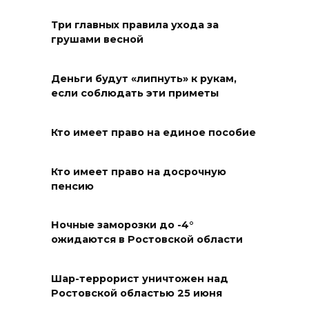
07 августа 2026 10:00
Три главных правила ухода за
грушами весной
На Дону проходит месячник
диспансеризации для людей
от 65 лет
Деньги будут «липнуть» к рукам,
если соблюдать эти приметы
07 августа 2026 09:01
Кто имеет право на единое пособие
Семеро погибших: за сутки на
Дону зафиксировали 7 ДТП
Кто имеет право на досрочную
07 августа 2026 08:42
пенсию
Сотни БПЛА подавили над
Ночные заморозки до -4°
территориями РФ за ночь
ожидаются в Ростовской области
07 августа 2026 08:33
Шар-террорист уничтожен над
Ростовской областью 25 июня
Мужчина утонул на озере в