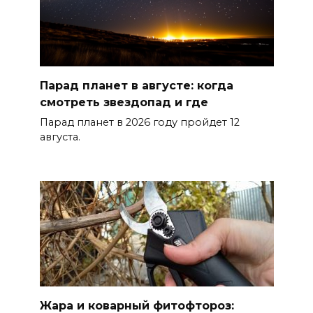
06 августа 2026 19:33
Шахбокс, падел и пилон: в
Ростовской области
зарегистрировали новые
Парад планет в августе: когда
виды спорта
смотреть звездопад и где
Парад планет в 2026 году пройдет 12
06 августа 2026 19:30
августа.
Юрий Слюсарь поздравил
донских строителей с
профессиональным
праздником и вручил
награды
06 августа 2026 18:35
Осторожно! Падение
Жара и коварный фитофтороз: