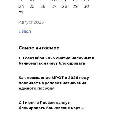
24
25
26
27
28
29
30
В Ростовской области
31
стоимость патента для
Август 2026
трудовых мигрантов
планируют поднять до 17
« Июл
тысяч рублей
07 августа 2026 10:18
Самое читаемое
Вместе 70 лет: в Сальском
С 1 сентября 2025 снятие наличных в
банкоматах начнут блокировать
районе супруги отметили
благодатную свадьбу
Как повышение МРОТ в 2026 году
07 августа 2026 10:17
повлияет на условия назначения
единого пособия
Из Ростовской области с
начала 2026 года выдворено
С 1 июля в России начнут
более 5900 мигрантов
блокировать банковские карты