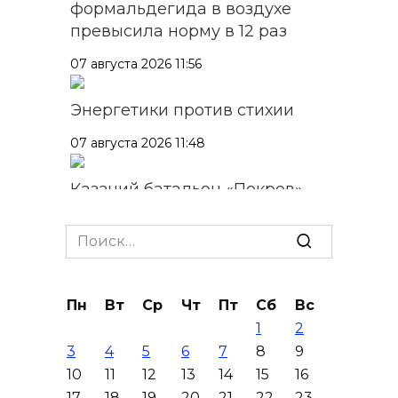
формальдегида в воздухе
превысила норму в 12 раз
07 августа 2026 11:56
Энергетики против стихии
07 августа 2026 11:48
Казачий батальон «Покров»
формируется в войсках
беспилотных систем
Search
for:
07 августа 2026 11:37
Пн
Вт
Ср
Чт
Пт
Сб
Вс
С 18 августа в Ростове в пер.
1
2
Доломановском появятся еще
3
4
5
6
7
8
9
11 новых парковок
10
11
12
13
14
15
16
07 августа 2026 10:43
17
18
19
20
21
22
23