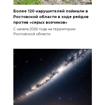
В Ростове ликвидируют
подвальные котельные и
Более 120 нарушителей поймали в
обновят теплосети
Ростовской области в ходе рейдов
против «серых возчиков»
06 августа 2026 21:18
С начала 2026 года на территории
Ростовской области
Вся акватория в цветах:
вблизи донской набережной
распустились кувшинки
06 августа 2026 20:56
Перспективы недвижимости
06 августа 2026 20:11
В Ворошиловском районе
Ростова произошло
аварийное отключение света