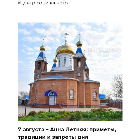
Наблюдатели готовятся к
«Центр социального
выборам
06 августа 2026 18:25
Материальная помощь
пострадавшим при атаке
БПЛА на Кубани
06 августа 2026 17:11
Ростовская область окажет
матпомощь семьям, у которых
погибли дети из-за атаки
БПЛА на Кубани
06 августа 2026 16:57
7 августа – Анна Летняя: приметы,
Дончан приглашают
традиции и запреты дня