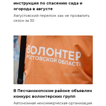
кирпичей
инструкция по спасению сада и
огорода в августе
06 августа 2026 18:30
Августовский перелом: как не провалить
сезон за 30
Выставка «По городам и
весям»
06 августа 2026 18:29
Развитие спорта на Дону
06 августа 2026 18:27
Андрей Фатеев: Театр Чехова
в Таганроге откроет 200-й
сезон в обновленном здании
в сентябре 2027 года
В Песчанокопском районе объявлен
06 августа 2026 18:27
конкурс волонтерских групп
Автономная некоммерческая организация