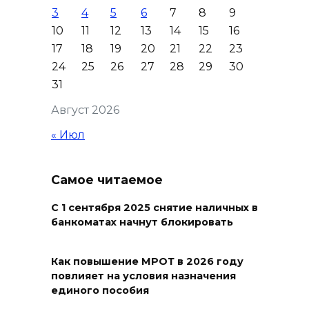
3
4
5
6
7
8
9
Юрий Слюсарь поздравил
10
11
12
13
14
15
16
донских строителей с
17
18
19
20
21
22
23
профессиональным
24
25
26
27
28
29
30
праздником и вручил
31
награды
Август 2026
06 августа 2026 18:35
« Июл
Осторожно! Падение
кирпичей
Самое читаемое
06 августа 2026 18:30
С 1 сентября 2025 снятие наличных в
банкоматах начнут блокировать
Выставка «По городам и
весям»
Как повышение МРОТ в 2026 году
повлияет на условия назначения
06 августа 2026 18:29
единого пособия