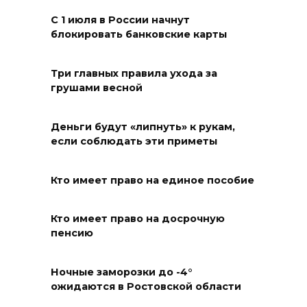
Развитие спорта на Дону
С 1 июля в России начнут
06 августа 2026 18:27
блокировать банковские карты
Андрей Фатеев: Театр Чехова
Три главных правила ухода за
в Таганроге откроет 200-й
грушами весной
сезон в обновленном здании
в сентябре 2027 года
Деньги будут «липнуть» к рукам,
если соблюдать эти приметы
06 августа 2026 18:27
Наблюдатели готовятся к
Кто имеет право на единое пособие
выборам
Кто имеет право на досрочную
06 августа 2026 18:25
пенсию
Материальная помощь
Ночные заморозки до -4°
пострадавшим при атаке
ожидаются в Ростовской области
БПЛА на Кубани