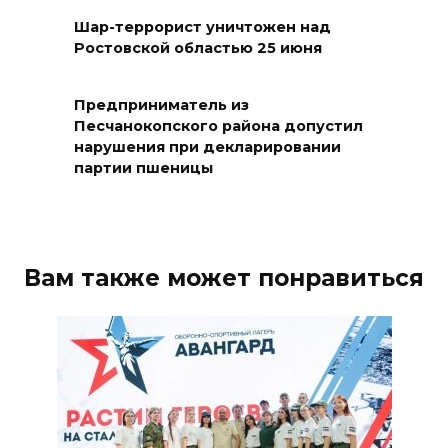
06 августа 2026 17:11
Шар-террорист уничтожен над
Ростовской областью 25 июня
Ростовская область окажет
матпомощь семьям, у которых
Предприниматель из
погибли дети из-за атаки
Песчанокопского района допустил
БПЛА на Кубани
нарушения при декларировании
партии пшеницы
06 августа 2026 16:57
Дончан приглашают
поучаствовать в конкурсе
Вам также может понравиться
«Лучший школьный педагог-
библиотекарь России»
06 августа 2026 16:30
ВСЕ КАК ЕСТЬ. Политика
Зеленского: ложь, вранье и
провокация