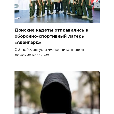
06 августа 2026 16:25
Подготовка к школе
Донские кадеты отправились в
06 августа 2026 15:51
оборонно-спортивный лагерь
«Авангард»
Донские спасатели провели
С 3 по 23 августа 46 воспитанников
профилактические занятия
донских казачьих
более чем для 11 тыс. детей
06 августа 2026 15:49
«Хочу прожить жизнь одна»:
ростовчанка разочаровалась
в местных мужчинах
06 августа 2026 15:38