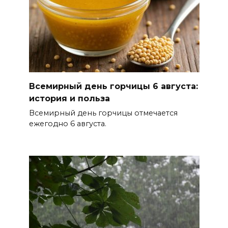
Россияне сообщают о
массовом сбое в работе
нескольких приложений
06 августа 2026 14:35
В Советском районе Ростова
Всемирный день горчицы 6 августа:
из-за порыва на водоводе
история и польза
ограничили подачу воды
Всемирный день горчицы отмечается
06 августа 2026 14:33
ежегодно 6 августа.
Диспансеризация дончан
старше 65 лет
06 августа 2026 14:30
Традиции семьи года
06 августа 2026 14:28