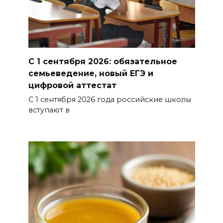
Александр Брод – о
современных подходах к
контролю за выборами и
подготовке наблюдателей на
Дону
С 1 сентября 2026: обязательное
семьеведение, новый ЕГЭ и
06 августа 2026 15:12
цифровой аттестат
С 1 сентября 2026 года российские школы
В донских школах к 1 сентября
вступают в
обновят учебники
06 августа 2026 15:10
В Ростовской области до
конца года откроют 49
спортивных объектов
06 августа 2026 15:01