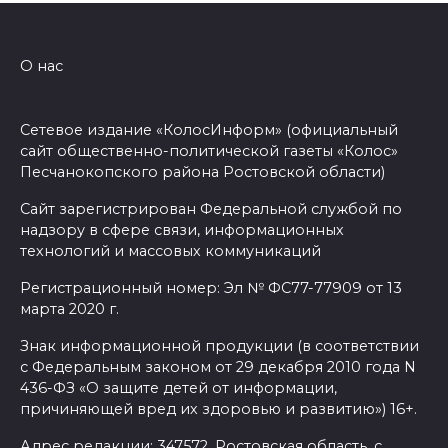
«Метеор» «Андрей Байков»
07 августа 2026 18:25
О нас
Меры поддержки после ЧС
Сетевое издание «КолосИнформ» (официальный
07 августа 2026 17:48
сайт общественно-политической газеты «Колос»
Песчанокопского района Ростовской области)
На Дону обсудили
Сайт зарегистрирован Федеральной службой по
взаимодействие участников
надзору в сфере связи, информационных
избирательного процесса в
технологий и массовых коммуникаций
период ЕДГ-2026
Регистрационный номер: Эл № ФС77-77909 от 13
марта 2020 г.
07 августа 2026 17:14
Знак информационной продукции (в соответствии
В Ростове доходный дом
с Федеральным законом от 29 декабря 2010 года N
Емельяновых на Большой
436-ФЗ «О защите детей от информации,
причиняющей вред их здоровью и развитию») 16+.
Садовой, 94, обследуют
специалисты
Адрес редакции: 347572, Ростовская область, с.