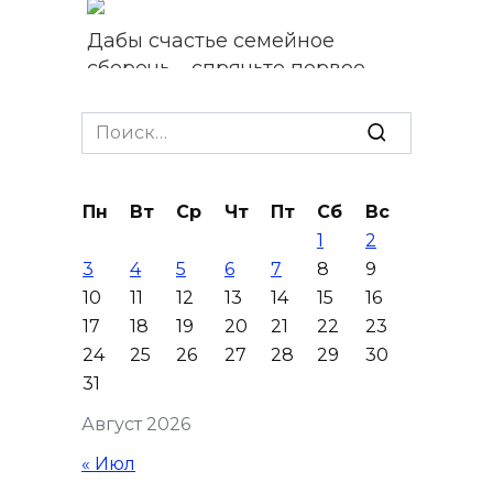
Дабы счастье семейное
сберечь – спрячьте первое
сорванное яблоко: приметы
на 8 августа
Search
for:
07 августа 2026 22:04
Пн
Вт
Ср
Чт
Пт
Сб
Вс
В Железнодорожном районе
1
2
Ростова-на-Дону на сутки
3
4
5
6
7
8
9
отключат воду из-за
10
11
12
13
14
15
16
капремонта сетей
17
18
19
20
21
22
23
07 августа 2026 20:32
24
25
26
27
28
29
30
31
Полиция ищет вандалов,
Август 2026
осквернивших стелу
«Освободителям Ростова»
« Июл