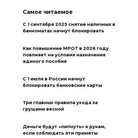
07 августа 2026 20:12
Самое читаемое
Госавтоинспекция по
Ростовской области призвала
С 1 сентября 2025 снятие наличных в
банкоматах начнут блокировать
водителей быть осторожными
из-за ухудшения погоды
Как повышение МРОТ в 2026 году
07 августа 2026 19:39
повлияет на условия назначения
единого пособия
Сап-фестиваль, ночной забег
и турниры: как в Ростове
С 1 июля в России начнут
отметят День физкультурника
блокировать банковские карты
07 августа 2026 19:19
Три главных правила ухода за
грушами весной
В Таганроге из-за аварии
отключили свет на четырех
улицах
Деньги будут «липнуть» к рукам,
если соблюдать эти приметы
07 августа 2026 18:42