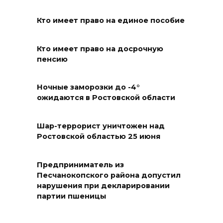
Кто имеет право на единое пособие
В Ростовской области более
2000 жителей бесплатно
осваивают новые профессии
Кто имеет право на досрочную
пенсию
07 августа 2026 18:38
Ночные заморозки до -4°
Бесплатные путевки для 17
ожидаются в Ростовской области
тысяч детей: в Ростовской
области продолжается
Шар-террорист уничтожен над
оздоровительная кампания
Ростовской областью 25 июня
07 августа 2026 18:30
Предприниматель из
Судьба аварийного особняка
Песчанокопского района допустил
нарушения при декларировании
в донской столице
партии пшеницы
07 августа 2026 18:28