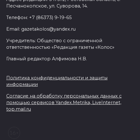
Песчанокопское, ул. Суворова, 14.
07 августа 2026 17:03
Телефон: +7 (86373) 9-19-65
Бетон и влага: эксперт ЮФУ
Email: gazetakolos@yandex.ru
объяснил, почему
ростовчанам тяжело
Учредитель: Общество с ограниченной
переносить жару
ответственностью «Редакция газеты «Колос»
Главный редактор Алфимова Н.В.
07 августа 2026 16:30
ВСЕ КАК ЕСТЬ. Исчезающая
Политика конфиденциальности и защиты
Украина. Страна вдов и
информации
сирот...
Согласие на обработку персональных данных с
помощью сервисов Yandex.Metrika, LiveInternet,
07 августа 2026 16:11
top.mail.ru
В Чертковском районе
ремонтируют 2,85 км дороги к
трем хуторам по нацпроекту