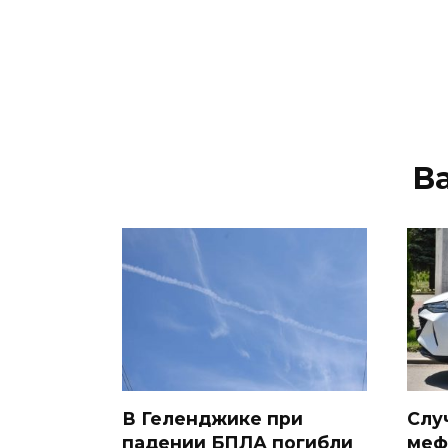
В
В Геленджике при
Слу
падении БПЛА погибли
меф