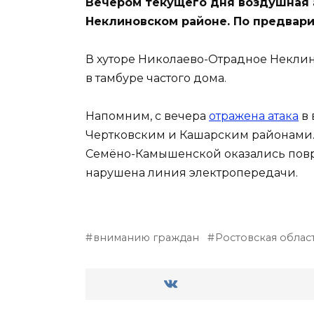
Вечером текущего дня воздушная а
Неклиновском районе. По предвар
В хуторе Николаево-Отрадное Некли
в тамбуре частого дома.
Напомним, с вечера
отражена атака
в 
Чертковским и Кашарским районами.
Семёно-Камышенской оказались повр
нарушена линия электропередачи.
вниманию граждан
Ростовская облас