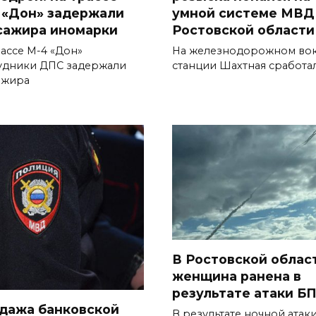
 «Дон» задержали
умной системе МВД
сажира иномарки
Ростовской области
рассе М-4 «Дон»
На железнодорожном вок
удники ДПС задержали
станции Шахтная сработа
ажира
В Ростовской облас
женщина ранена в
результате атаки Б
дажа банковской
В результате ночной атак