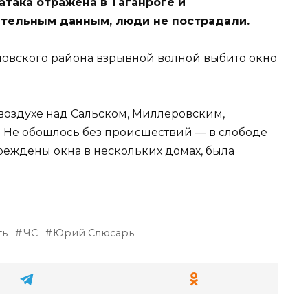
така отражена в Таганроге и
ительным данным, люди не пострадали.
новского района взрывной волной выбито окно
воздухе над Сальском, Миллеровским,
 Не обошлось без происшествий — в слободе
еждены окна в нескольких домах, была
ть
ЧС
Юрий Слюсарь