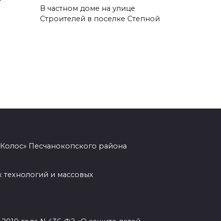
06 августа 2026 17:11
В частном доме на улице
Строителей в поселке Степной
Ростовская область окажет
матпомощь семьям, у которых
погибли дети из-за атаки
БПЛА на Кубани
06 августа 2026 16:57
Дончан приглашают
поучаствовать в конкурсе
«Лучший школьный педагог-
библиотекарь России»
«Колос» Песчанокопского района
06 августа 2026 16:30
 технологий и массовых
ВСЕ КАК ЕСТЬ. Политика
Зеленского: ложь, вранье и
провокация