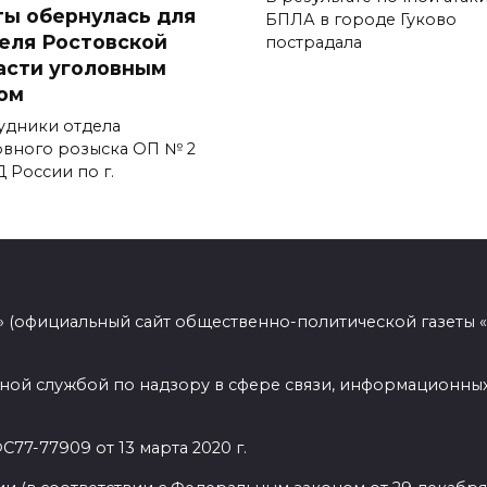
ты обернулась для
БПЛА в городе Гуково
еля Ростовской
пострадала
асти уголовным
ом
удники отдела
овного розыска ОП № 2
 России по г.
 (официальный сайт общественно-политической газеты 
ной службой по надзору в сфере связи, информационных
77-77909 от 13 марта 2020 г.