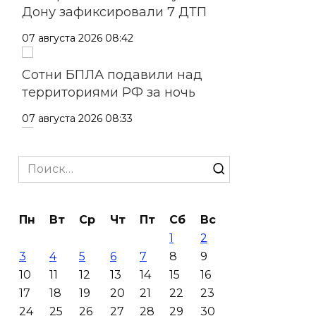
Дону зафиксировали 7 ДТП
07 августа 2026 08:42
Сотни БПЛА подавили над
территориями РФ за ночь
07 августа 2026 08:33
Мужчина утонул на озере в
Search
Ростове
for:
07 августа 2026 07:34
Пн
Вт
Ср
Чт
Пт
Сб
Вс
Жара не отступает от Ростова
1
2
3
4
5
6
7
8
9
07 августа 2026 07:15
10
11
12
13
14
15
16
17
18
19
20
21
22
23
Над тремя районами
24
25
26
27
28
29
30
Ростовской области сбили 20