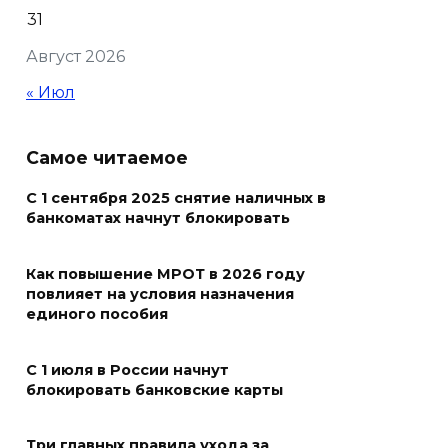
31
БПЛА
Август 2026
06 августа 2026 23:00
« Июл
Угостите странников и
послушайте их рассказы:
Самое читаемое
приметы на 7 августа
С 1 сентября 2025 снятие наличных в
06 августа 2026 22:32
банкоматах начнут блокировать
В Ростове ликвидируют
Как повышение МРОТ в 2026 году
подвальные котельные и
повлияет на условия назначения
обновят теплосети
единого пособия
06 августа 2026 21:18
С 1 июля в России начнут
Вся акватория в цветах:
блокировать банковские карты
вблизи донской набережной
распустились кувшинки
Три главных правила ухода за