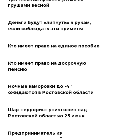
грушами весной
06 августа 2026 20:56
Деньги будут «липнуть» к рукам,
Перспективы недвижимости
если соблюдать эти приметы
06 августа 2026 20:11
Кто имеет право на единое пособие
В Ворошиловском районе
Ростова произошло
Кто имеет право на досрочную
аварийное отключение света
пенсию
06 августа 2026 19:33
Ночные заморозки до -4°
ожидаются в Ростовской области
Шахбокс, падел и пилон: в
Ростовской области
Шар-террорист уничтожен над
зарегистрировали новые
Ростовской областью 25 июня
виды спорта
06 августа 2026 19:30
Предприниматель из