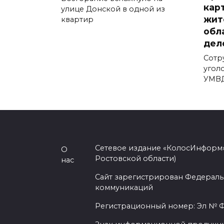
кар
улице Донской в одной из
жит
квартир
обл
дел
Сотр
угол
УМВД
Сетевое издание «КолосИнформ»
О
Ростовской области)
нас
Сайт зарегистрирован Федераль
коммуникаций
Регистрационный номер: Эл № ФС