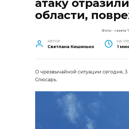
атаку отразили
области, повр
Фото - газета 
АВТОР
НА ЧТ
Светлана Кишинько
1 ми
О чрезвычайной ситуации сегодня, 3
Слюсарь.