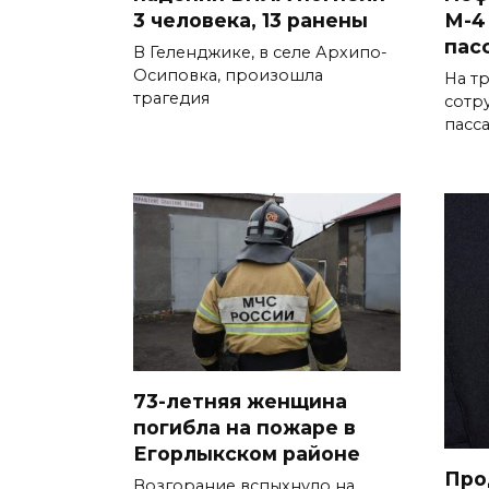
3 человека, 13 ранены
М-4
пас
В Геленджике, в селе Архипо-
Осиповка, произошла
На т
трагедия
сотр
пасс
73-летняя женщина
погибла на пожаре в
Егорлыкском районе
Про
Возгорание вспыхнуло на