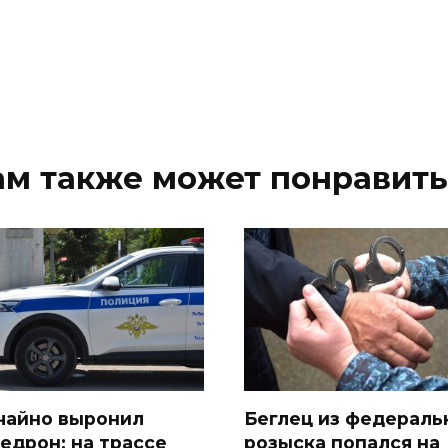
ам также может понравить
чайно выронил
Беглец из федераль
едрон: на трассе
розыска попался на