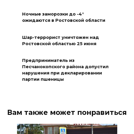
период ЕДГ-2026
Ночные заморозки до -4°
07 августа 2026 17:14
ожидаются в Ростовской области
В Ростове доходный дом
Емельяновых на Большой
Шар-террорист уничтожен над
Ростовской областью 25 июня
Садовой, 94, обследуют
специалисты
Предприниматель из
07 августа 2026 17:03
Песчанокопского района допустил
нарушения при декларировании
Бетон и влага: эксперт ЮФУ
партии пшеницы
объяснил, почему
ростовчанам тяжело
переносить жару
Вам также может понравиться
07 августа 2026 16:30
ВСЕ КАК ЕСТЬ. Исчезающая