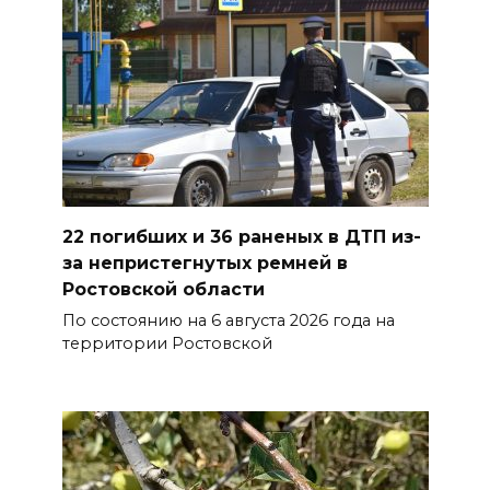
Украина. Страна вдов и
сирот...
07 августа 2026 16:11
В Чертковском районе
ремонтируют 2,85 км дороги к
трем хуторам по нацпроекту
07 августа 2026 15:50
22 погибших и 36 раненых в ДТП из-
за непристегнутых ремней в
Через 23 года Ростов может
Ростовской области
стать городом с населением
По состоянию на 6 августа 2026 года на
под 2 млн человек
территории Ростовской
07 августа 2026 15:22
В Ростове на озере Лесном
утонул 43-летний мужчина