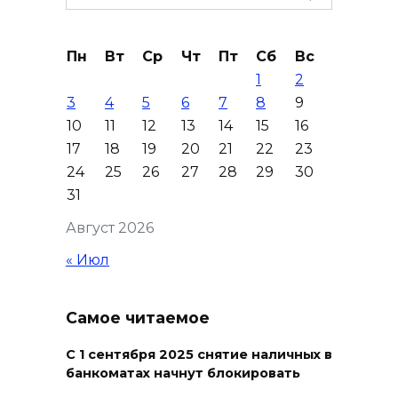
отметят День физкультурника
for:
07 августа 2026 19:19
Пн
Вт
Ср
Чт
Пт
Сб
Вс
1
2
В Таганроге из-за аварии
3
4
5
6
7
8
9
отключили свет на четырех
10
11
12
13
14
15
16
улицах
17
18
19
20
21
22
23
07 августа 2026 18:42
24
25
26
27
28
29
30
31
В Ростовской области более
Август 2026
2000 жителей бесплатно
осваивают новые профессии
« Июл
07 августа 2026 18:38
Самое читаемое
Бесплатные путевки для 17
тысяч детей: в Ростовской
С 1 сентября 2025 снятие наличных в
банкоматах начнут блокировать
области продолжается