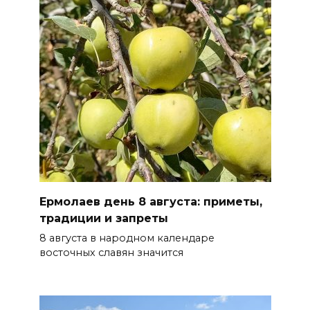
07 августа 2026 15:06
В Ростовской области из-за
жары проезжую часть
федеральных трасс поливают
водой
07 августа 2026 14:55
Сотрудники ДПС помогли
женщине с ребенком на
трассе М-4 «Дон»
Ермолаев день 8 августа: приметы,
07 августа 2026 14:33
традиции и запреты
8 августа в народном календаре
В Батайске в заброшенном
восточных славян значится
здании произошло короткое
замыкание