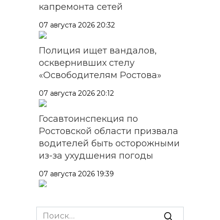
капремонта сетей
07 августа 2026 20:32
Полиция ищет вандалов,
осквернивших стелу
«Освободителям Ростова»
07 августа 2026 20:12
Госавтоинспекция по
Ростовской области призвала
водителей быть осторожными
из-за ухудшения погоды
07 августа 2026 19:39
Сап-фестиваль, ночной забег
и турниры: как в Ростове
Search