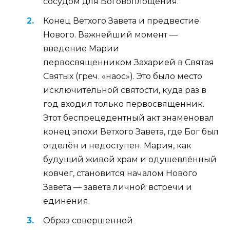
сосудом для Боговоплощения.
Конец Ветхого Завета и предвестие
Нового. Важнейший момент —
введение Марии
первосвященником Захарией в Святая
Святых (греч. «наос»). Это было место
исключительной святости, куда раз в
год входил только первосвященник.
Этот беспрецедентный акт знаменовал
конец эпохи Ветхого Завета, где Бог был
отделён и недоступен. Мария, как
будущий живой храм и одушевлённый
ковчег, становится началом Нового
Завета — завета личной встречи и
единения.
Образ совершенной