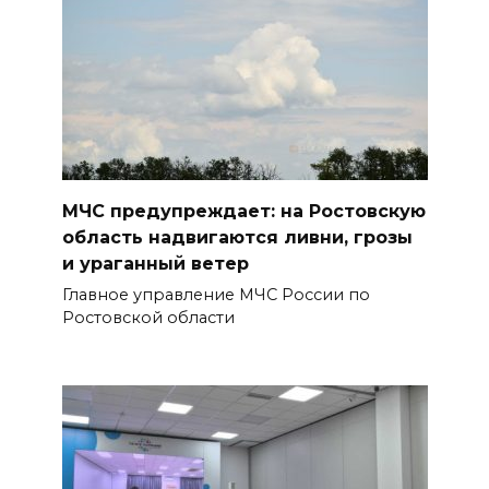
Штормовое предупреждение:
на Ростовскую область
надвигаются ливни с градом
07 августа 2026 13:59
В Общественной палате
МЧС предупреждает: на Ростовскую
предложили сократить
область надвигаются ливни, грозы
рабочий день из-за жары
и ураганный ветер
07 августа 2026 13:43
Главное управление МЧС России по
Ростовской области
Памятник Ермаку в
Новочеркасске перекрасили в
черный цвет – общественники
бьют тревогу
07 августа 2026 13:38