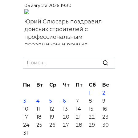
06 августа 2026 19:30
Юрий Слюсарь поздравил
донских строителей с
профессиональным
праздником и вручил
награды
Search
06 августа 2026 18:35
for:
Осторожно! Падение
Пн
Вт
Ср
Чт
Пт
Сб
Вс
кирпичей
1
2
06 августа 2026 18:30
3
4
5
6
7
8
9
10
11
12
13
14
15
16
Выставка «По городам и
17
18
19
20
21
22
23
весям»
24
25
26
27
28
29
30
31
06 августа 2026 18:29