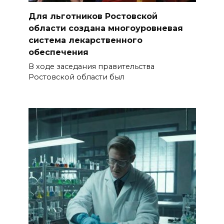
06 августа 2026 15:20
Для льготников Ростовской
Александр Брод – о
области создана многоуровневая
современных подходах к
система лекарственного
контролю за выборами и
обеспечения
подготовке наблюдателей на
В ходе заседания правительства
Дону
Ростовской области был
06 августа 2026 15:12
В донских школах к 1 сентября
обновят учебники
06 августа 2026 15:10
В Ростовской области до
конца года откроют 49
спортивных объектов
06 августа 2026 15:01