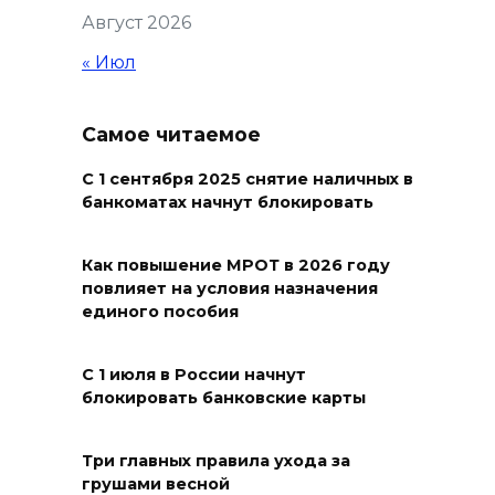
Август 2026
Развитие спорта на Дону
« Июл
06 августа 2026 18:27
Самое читаемое
Андрей Фатеев: Театр Чехова
в Таганроге откроет 200-й
С 1 сентября 2025 снятие наличных в
сезон в обновленном здании
банкоматах начнут блокировать
в сентябре 2027 года
06 августа 2026 18:27
Как повышение МРОТ в 2026 году
повлияет на условия назначения
единого пособия
Наблюдатели готовятся к
выборам
С 1 июля в России начнут
06 августа 2026 18:25
блокировать банковские карты
Материальная помощь
Три главных правила ухода за
пострадавшим при атаке
грушами весной