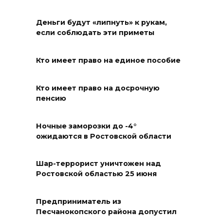
БПЛА на Кубани
06 августа 2026 17:11
Деньги будут «липнуть» к рукам,
если соблюдать эти приметы
Ростовская область окажет
матпомощь семьям, у которых
Кто имеет право на единое пособие
погибли дети из-за атаки
БПЛА на Кубани
Кто имеет право на досрочную
пенсию
06 августа 2026 16:57
Ночные заморозки до -4°
Дончан приглашают
ожидаются в Ростовской области
поучаствовать в конкурсе
«Лучший школьный педагог-
библиотекарь России»
Шар-террорист уничтожен над
Ростовской областью 25 июня
06 августа 2026 16:30
Предприниматель из
ВСЕ КАК ЕСТЬ. Политика
Песчанокопского района допустил