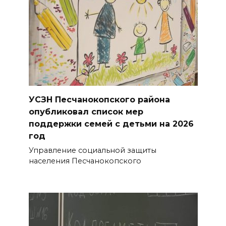
06 августа 2026 14:28
Таганрогский театр: пока
опущен занавес
06 августа 2026 14:25
Помощь волонтеров
УСЗН Песчанокопского района
госпиталям
опубликовал список мер
поддержки семей с детьми на 2026
06 августа 2026 14:16
год
Управление социальной защиты
Проект строительства
населения Песчанокопского
хоккейной арены в Ростове
приостановлен, но не закрыт
БОЛЬШЕ НОВОСТЕЙ