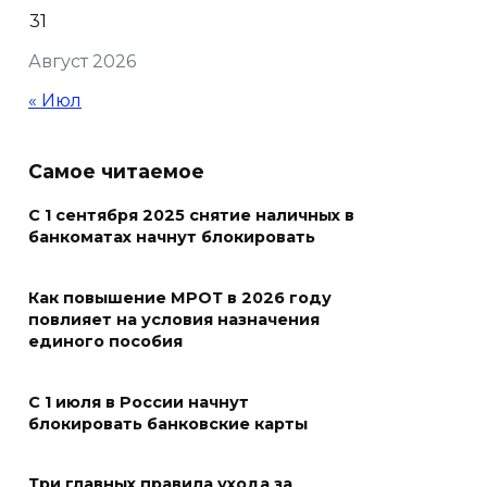
31
В Ростовской области более
Август 2026
2000 жителей бесплатно
осваивают новые профессии
« Июл
07 августа 2026 18:38
Самое читаемое
Бесплатные путевки для 17
тысяч детей: в Ростовской
С 1 сентября 2025 снятие наличных в
банкоматах начнут блокировать
области продолжается
оздоровительная кампания
Как повышение МРОТ в 2026 году
07 августа 2026 18:30
повлияет на условия назначения
единого пособия
Судьба аварийного особняка
в донской столице
С 1 июля в России начнут
блокировать банковские карты
07 августа 2026 18:28
Три главных правила ухода за