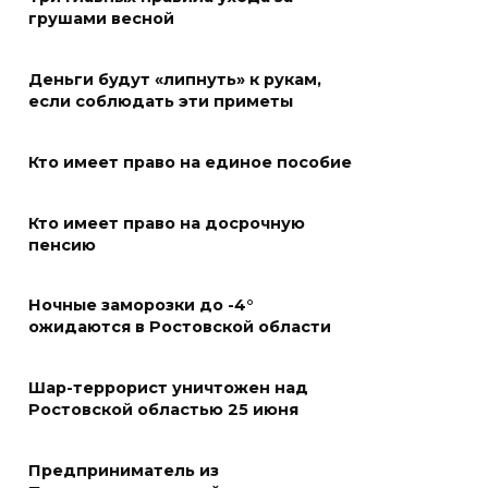
«Метеор» «Андрей Байков»
грушами весной
07 августа 2026 18:25
Деньги будут «липнуть» к рукам,
Меры поддержки после ЧС
если соблюдать эти приметы
07 августа 2026 17:48
Кто имеет право на единое пособие
На Дону обсудили
Кто имеет право на досрочную
взаимодействие участников
пенсию
избирательного процесса в
период ЕДГ-2026
Ночные заморозки до -4°
07 августа 2026 17:14
ожидаются в Ростовской области
В Ростове доходный дом
Шар-террорист уничтожен над
Емельяновых на Большой
Ростовской областью 25 июня
Садовой, 94, обследуют
специалисты
Предприниматель из