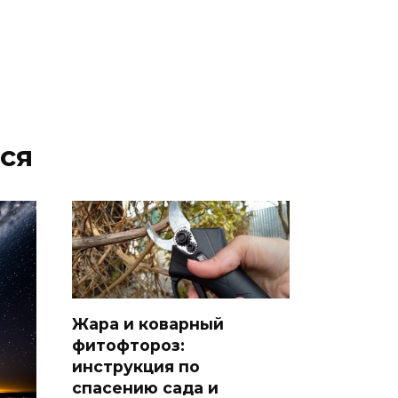
07 августа 2026 15:50
Через 23 года Ростов может
стать городом с населением
под 2 млн человек
07 августа 2026 15:22
ся
В Ростове на озере Лесном
утонул 43-летний мужчина
07 августа 2026 15:06
В Ростовской области из-за
жары проезжую часть
федеральных трасс поливают
Жара и коварный
водой
фитофтороз:
инструкция по
07 августа 2026 14:55
спасению сада и