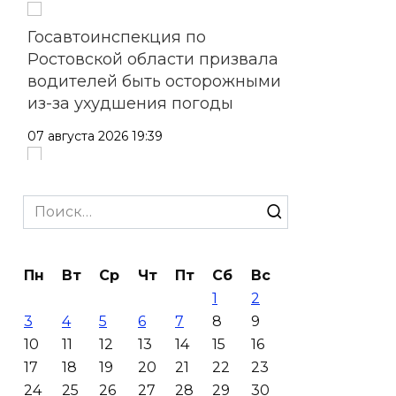
Госавтоинспекция по
Ростовской области призвала
водителей быть осторожными
из-за ухудшения погоды
07 августа 2026 19:39
Сап-фестиваль, ночной забег
и турниры: как в Ростове
Search
отметят День физкультурника
for:
07 августа 2026 19:19
Пн
Вт
Ср
Чт
Пт
Сб
Вс
1
2
В Таганроге из-за аварии
3
4
5
6
7
8
9
отключили свет на четырех
10
11
12
13
14
15
16
улицах
17
18
19
20
21
22
23
07 августа 2026 18:42
24
25
26
27
28
29
30