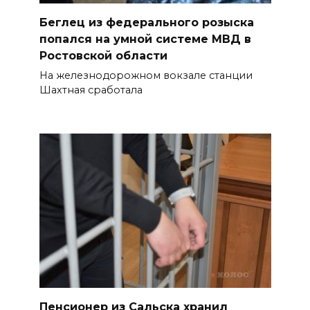
Беглец из федерального розыска
Александр Брод – о
попался на умной системе МВД в
современных подходах к
Ростовской области
контролю за выборами и
подготовке наблюдателей на
На железнодорожном вокзале станции
Шахтная сработала
Дону
06 августа 2026 15:12
В донских школах к 1 сентября
обновят учебники
06 августа 2026 15:10
В Ростовской области до
конца года откроют 49
спортивных объектов
06 августа 2026 15:01
Пенсионер из Сальска хранил