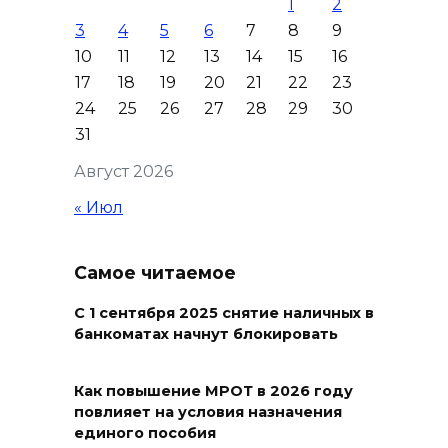
1
2
3
4
5
6
7
8
9
Юрий Слюсарь поздравил
10
11
12
13
14
15
16
донских строителей с
17
18
19
20
21
22
23
профессиональным
24
25
26
27
28
29
30
праздником и вручил
31
награды
Август 2026
06 августа 2026 18:35
« Июл
Осторожно! Падение
кирпичей
Самое читаемое
06 августа 2026 18:30
С 1 сентября 2025 снятие наличных в
банкоматах начнут блокировать
Выставка «По городам и
весям»
Как повышение МРОТ в 2026 году
повлияет на условия назначения
06 августа 2026 18:29
единого пособия