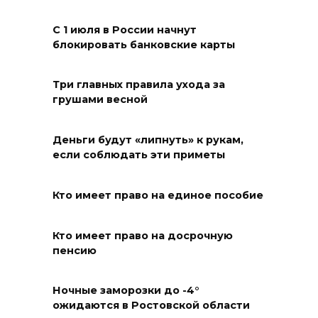
Развитие спорта на Дону
С 1 июля в России начнут
06 августа 2026 18:27
блокировать банковские карты
Андрей Фатеев: Театр Чехова
Три главных правила ухода за
в Таганроге откроет 200-й
грушами весной
сезон в обновленном здании
в сентябре 2027 года
Деньги будут «липнуть» к рукам,
если соблюдать эти приметы
06 августа 2026 18:27
Наблюдатели готовятся к
Кто имеет право на единое пособие
выборам
Кто имеет право на досрочную
06 августа 2026 18:25
пенсию
Материальная помощь
Ночные заморозки до -4°
пострадавшим при атаке
ожидаются в Ростовской области
БПЛА на Кубани