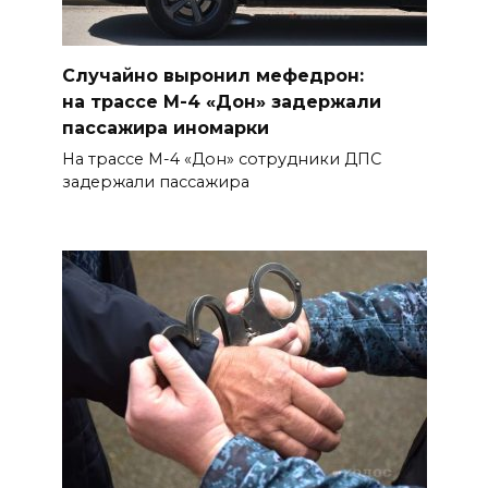
Возбуждено еще одно дело:
подозреваемому в поджоге
на АЗС заполняли две
Случайно выронил мефедрон:
емкости на 1000 л
на трассе М-4 «Дон» задержали
пассажира иномарки
06 августа 2026 15:35
На трассе М-4 «Дон» сотрудники ДПС
задержали пассажира
Десятки социальных
инициатив из Ростовской
области за 5 лет воплотились
в федеральные законы
06 августа 2026 15:35
Снова пробка: затор на 8 км
собрался на М-4 «Дон» под
Шахтами
06 августа 2026 15:20