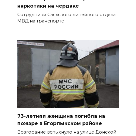
наркотики на чердаке
Россияне сообщают о
Сотрудники Сальского линейного отдела
массовом сбое в работе
МВД на транспорте
нескольких приложений
06 августа 2026 14:35
В Советском районе Ростова
из-за порыва на водоводе
ограничили подачу воды
06 августа 2026 14:33
Диспансеризация дончан
старше 65 лет
06 августа 2026 14:30
73-летняя женщина погибла на
пожаре в Егорлыкском районе
Традиции семьи года
Возгорание вспыхнуло на улице Донской