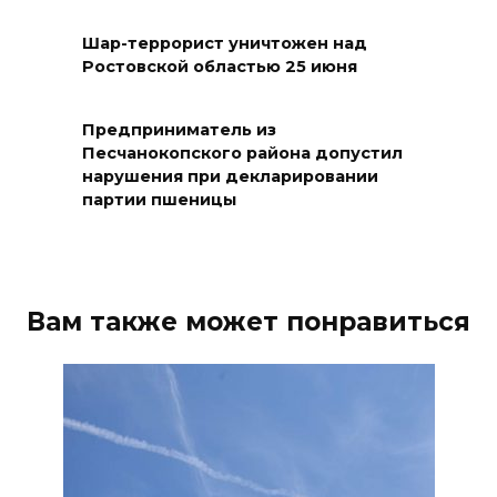
06 августа 2026 17:11
Шар-террорист уничтожен над
Ростовской областью 25 июня
Ростовская область окажет
матпомощь семьям, у которых
Предприниматель из
погибли дети из-за атаки
Песчанокопского района допустил
БПЛА на Кубани
нарушения при декларировании
партии пшеницы
06 августа 2026 16:57
Дончан приглашают
поучаствовать в конкурсе
Вам также может понравиться
«Лучший школьный педагог-
библиотекарь России»
06 августа 2026 16:30
ВСЕ КАК ЕСТЬ. Политика
Зеленского: ложь, вранье и