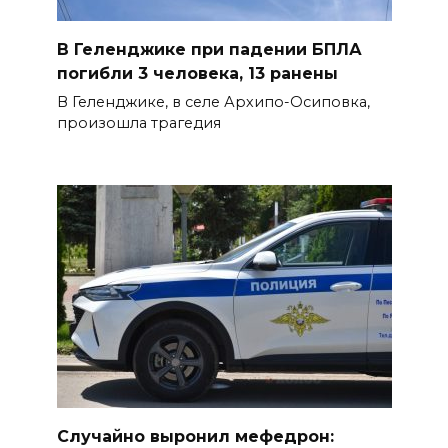
08 августа 2026 10:35
В Геленджике при падении БПЛА
В Ростовской области
погибли 3 человека, 13 ранены
объявили штормовое
В Геленджике, в селе Архипо-Осиповка,
предупреждение из-за
произошла трагедия
высокого риска пожаров
08 августа 2026 09:32
Утром над акваторией
Азовского моря сбили
вражеские БПЛА
08 августа 2026 09:29
Аномальная жара до +40 °C
накроет Ростов-на-Дону 8
августа
Случайно выронил мефедрон: