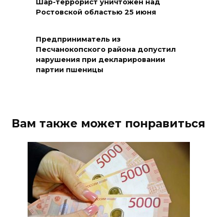
повышения доступности
Шар-террорист уничтожен над
Ростовской областью 25 июня
медицинской помощи с
участием федеральных
экспертов
Предприниматель из
Песчанокопского района допустил
08 августа 2026 17:40
нарушения при декларировании
партии пшеницы
В Новочеркасске построят
новую модульную котельную
и благоустроят проспект
Платовский
Вам также может понравиться
08 августа 2026 17:18
Это стало нашей традицией:
ростовчане установили
самодельные поилки для
бездомных животных
08 августа 2026 16:56