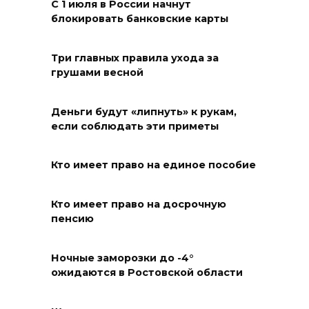
С 1 июля в России начнут
Горел сухостой: в Ростовской
блокировать банковские карты
области сбили 30 БПЛА
08 августа 2026 23:10
Три главных правила ухода за
грушами весной
Пусть съест ребенок капусту,
дабы учеба легко давалась:
Деньги будут «липнуть» к рукам,
приметы на 9 августа
если соблюдать эти приметы
08 августа 2026 18:37
Кто имеет право на единое пособие
На трассе Р-280 «Новороссия»
водителей будут
Кто имеет право на досрочную
предупреждать об угрозе
пенсию
БПЛА по радио
Ночные заморозки до -4°
08 августа 2026 18:15
ожидаются в Ростовской области
На Дону обсудили вопросы