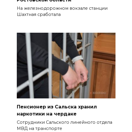
07 августа 2026 22:04
На железнодорожном вокзале станции
Шахтная сработала
В Железнодорожном районе
Ростова-на-Дону на сутки
отключат воду из-за
капремонта сетей
07 августа 2026 20:32
Полиция ищет вандалов,
осквернивших стелу
«Освободителям Ростова»
07 августа 2026 20:12
Пенсионер из Сальска хранил
Госавтоинспекция по
наркотики на чердаке
Ростовской области призвала
Сотрудники Сальского линейного отдела
водителей быть осторожными
МВД на транспорте