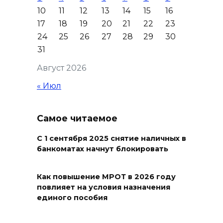
09 августа 2026 10:50
10
11
12
13
14
15
16
17
18
19
20
21
22
23
На юге и северо-востоке
24
25
26
27
28
29
30
Ростовской области сегодня
31
до +40 °C
Август 2026
09 августа 2026 10:31
« Июл
В 21 донском муниципалитете
ожидается чрезвычайная
Самое читаемое
жара
С 1 сентября 2025 снятие наличных в
09 августа 2026 09:34
банкоматах начнут блокировать
Ураган не обещают: сегодня в
Как повышение МРОТ в 2026 году
Ростове жара
повлияет на условия назначения
единого пособия
09 августа 2026 07:01