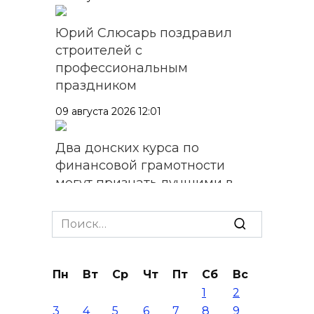
Юрий Слюсарь поздравил
строителей с
профессиональным
праздником
09 августа 2026 12:01
Два донских курса по
финансовой грамотности
могут признать лучшими в
стране
Search
09 августа 2026 11:43
for:
Донской колледж закупил
Пн
Вт
Ср
Чт
Пт
Сб
Вс
комплексы БПЛА для
1
2
обучения пилотированию
3
4
5
6
7
8
9