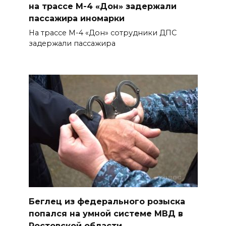
08 августа 2026 09:23
на трассе М-4 «Дон» задержали
пассажира иномарки
Ночью дежурными силами
На трассе М-4 «Дон» сотрудники ДПС
ПВО перехвачены и
задержали пассажира
уничтожены 397 украинских
беспилотников
08 августа 2026 09:19
Более 30 БПЛА сбили ночью в
пяти районах Ростовской
области
07 августа 2026 23:00
Дабы счастье семейное
сберечь – спрячьте первое
Беглец из федерального розыска
сорванное яблоко: приметы
попался на умной системе МВД в
на 8 августа
Ростовской области