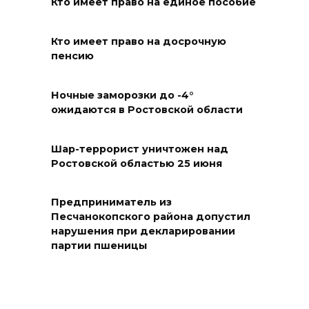
Кто имеет право на единое пособие
профессиональным
праздником
Кто имеет право на досрочную
09 августа 2026 12:01
пенсию
Два донских курса по
Ночные заморозки до -4°
финансовой грамотности
ожидаются в Ростовской области
могут признать лучшими в
стране
Шар-террорист уничтожен над
Ростовской областью 25 июня
09 августа 2026 11:43
Донской колледж закупил
Предприниматель из
комплексы БПЛА для
Песчанокопского района допустил
нарушения при декларировании
обучения пилотированию
партии пшеницы
09 августа 2026 10:50
На юге и северо-востоке