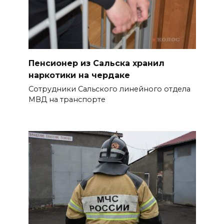
объявили штормовое
предупреждение из-за
высокого риска пожаров
08 августа 2026 09:32
Пенсионер из Сальска хранил
Утром над акваторией
наркотики на чердаке
Азовского моря сбили
Сотрудники Сальского линейного отдела
вражеские БПЛА
МВД на транспорте
БОЛЬШЕ НОВОСТЕЙ