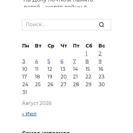
детей – жертв войны в
Донбассе
Search
09 августа 2026 16:55
for:
День памяти детей – жертв
Пн
Вт
Ср
Чт
Пт
Сб
Вс
войны в Донбассе: донские
1
2
учреждения культуры
3
4
5
6
7
8
9
присоединились к минуте
10
11
12
13
14
15
16
молчания
17
18
19
20
21
22
23
09 августа 2026 16:13
24
25
26
27
28
29
30
31
Вылетела в кювет:
Август 2026
смертельное ДТП в
Целинском районе
« Июл
09 августа 2026 14:36