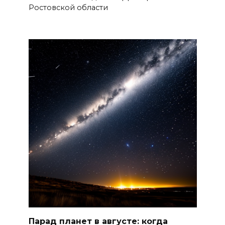
Ростовской области
Юрий Слюсарь поздравил
донских строителей с
профессиональным
праздником и вручил
награды
06 августа 2026 18:35
Осторожно! Падение
кирпичей
06 августа 2026 18:30
Выставка «По городам и
весям»
06 августа 2026 18:29
Парад планет в августе: когда