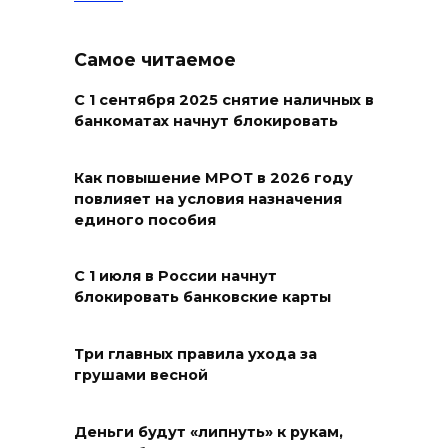
Семеро погибших: за сутки на
Дону зафиксировали 7 ДТП
Самое читаемое
07 августа 2026 08:42
С 1 сентября 2025 снятие наличных в
Сотни БПЛА подавили над
банкоматах начнут блокировать
территориями РФ за ночь
07 августа 2026 08:33
Как повышение МРОТ в 2026 году
повлияет на условия назначения
единого пособия
Мужчина утонул на озере в
Ростове
С 1 июля в России начнут
07 августа 2026 07:34
блокировать банковские карты
Жара не отступает от Ростова
Три главных правила ухода за
грушами весной
07 августа 2026 07:15
Над тремя районами
Деньги будут «липнуть» к рукам,