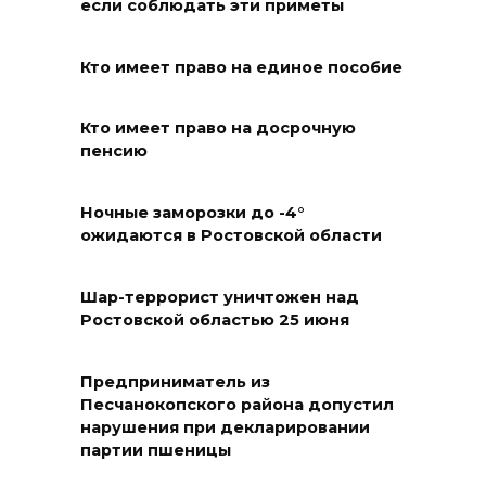
если соблюдать эти приметы
Ростовской области сбили 20
БПЛА
Кто имеет право на единое пособие
06 августа 2026 23:00
Кто имеет право на досрочную
Угостите странников и
пенсию
послушайте их рассказы:
приметы на 7 августа
Ночные заморозки до -4°
06 августа 2026 22:32
ожидаются в Ростовской области
В Ростове ликвидируют
Шар-террорист уничтожен над
подвальные котельные и
Ростовской областью 25 июня
обновят теплосети
06 августа 2026 21:18
Предприниматель из
Песчанокопского района допустил
нарушения при декларировании
Вся акватория в цветах:
партии пшеницы
вблизи донской набережной