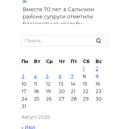
Вместе 70 лет: в Сальском
районе супруги отметили
благодатную свадьбу
07 августа 2026 10:17
Search
for:
Из Ростовской области с
начала 2026 года выдворено
Пн
Вт
Ср
Чт
Пт
Сб
Вс
более 5900 мигрантов
1
2
07 августа 2026 10:00
3
4
5
6
7
8
9
10
11
12
13
14
15
16
На Дону проходит месячник
17
18
19
20
21
22
23
диспансеризации для людей
24
25
26
27
28
29
30
от 65 лет
31
07 августа 2026 09:01
Август 2026
« Июл