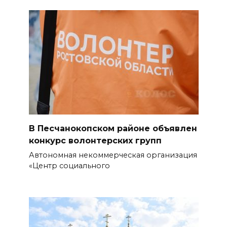
06 августа 2026 17:11
Ростовская область окажет
матпомощь семьям, у которых
погибли дети из-за атаки
БПЛА на Кубани
06 августа 2026 16:57
Дончан приглашают
поучаствовать в конкурсе
В Песчанокопском районе объявлен
«Лучший школьный педагог-
конкурс волонтерских групп
библиотекарь России»
Автономная некоммерческая организация
«Центр социального
06 августа 2026 16:30
ВСЕ КАК ЕСТЬ. Политика
Зеленского: ложь, вранье и
провокация