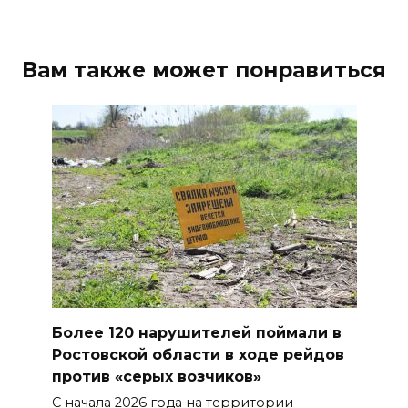
распустились кувшинки
06 августа 2026 20:56
Вам также может понравиться
Перспективы недвижимости
06 августа 2026 20:11
В Ворошиловском районе
Ростова произошло
аварийное отключение света
06 августа 2026 19:33
Шахбокс, падел и пилон: в
Ростовской области
Более 120 нарушителей поймали в
зарегистрировали новые
Ростовской области в ходе рейдов
виды спорта
против «серых возчиков»
06 августа 2026 19:30
С начала 2026 года на территории