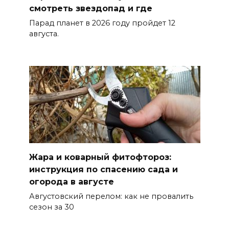
Развитие спорта на Дону
смотреть звездопад и где
06 августа 2026 18:27
Парад планет в 2026 году пройдет 12
августа.
Андрей Фатеев: Театр Чехова
в Таганроге откроет 200-й
сезон в обновленном здании
в сентябре 2027 года
06 августа 2026 18:27
Наблюдатели готовятся к
выборам
Жара и коварный фитофтороз:
06 августа 2026 18:25
инструкция по спасению сада и
огорода в августе
Материальная помощь
Августовский перелом: как не провалить
пострадавшим при атаке
сезон за 30
БПЛА на Кубани