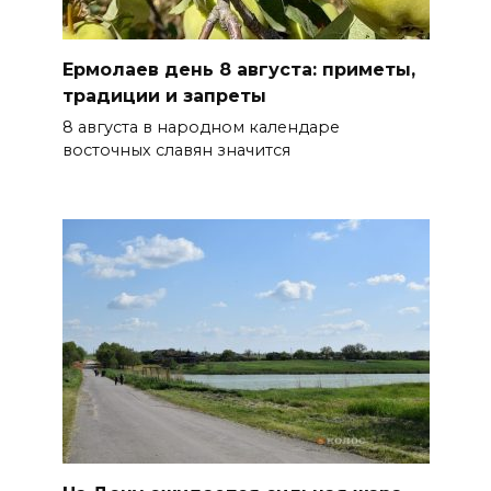
сберечь – спрячьте первое
сорванное яблоко: приметы
Ермолаев день 8 августа: приметы,
на 8 августа
традиции и запреты
07 августа 2026 22:04
8 августа в народном календаре
восточных славян значится
В Железнодорожном районе
Ростова-на-Дону на сутки
отключат воду из-за
капремонта сетей
07 августа 2026 20:32
Полиция ищет вандалов,
осквернивших стелу
«Освободителям Ростова»
07 августа 2026 20:12