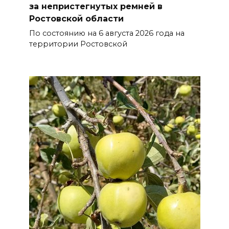
за непристегнутых ремней в
накроет Ростов-на-Дону 8
Ростовской области
августа
По состоянию на 6 августа 2026 года на
08 августа 2026 09:23
территории Ростовской
Ночью дежурными силами
ПВО перехвачены и
уничтожены 397 украинских
беспилотников
08 августа 2026 09:19
Более 30 БПЛА сбили ночью в
пяти районах Ростовской
области
07 августа 2026 23:00
Дабы счастье семейное