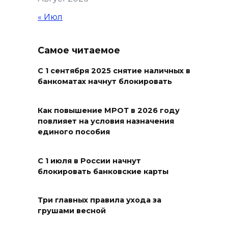
Ростове жара
« Июл
09 августа 2026 07:01
Горел сухостой: в Ростовской
Самое читаемое
области сбили 30 БПЛА
С 1 сентября 2025 снятие наличных в
08 августа 2026 23:10
банкоматах начнут блокировать
Пусть съест ребенок капусту,
Как повышение МРОТ в 2026 году
дабы учеба легко давалась:
повлияет на условия назначения
приметы на 9 августа
единого пособия
08 августа 2026 18:37
С 1 июля в России начнут
блокировать банковские карты
На трассе Р-280 «Новороссия»
водителей будут
предупреждать об угрозе
Три главных правила ухода за
грушами весной
БПЛА по радио