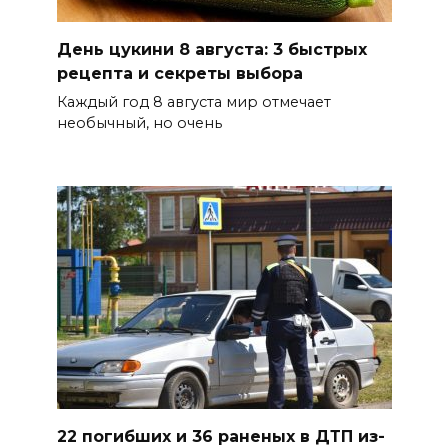
ликвидировали 16
техногенных пожаров и 30
День цукини 8 августа: 3 быстрых
возгораний растительности
рецепта и секреты выбора
08 августа 2026 10:35
Каждый год 8 августа мир отмечает
необычный, но очень
В Ростовской области
объявили штормовое
предупреждение из-за
высокого риска пожаров
08 августа 2026 09:32
Утром над акваторией
Азовского моря сбили
вражеские БПЛА
08 августа 2026 09:29
22 погибших и 36 раненых в ДТП из-
Аномальная жара до +40 °C