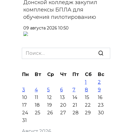
Донской колледж закупил
комплексы БПЛА для
обучения пилотированию
09 августа 2026 10:50
На юге и северо-востоке
Ростовской области сегодня
Search
до +40 °C
for:
09 августа 2026 10:31
Пн
Вт
Ср
Чт
Пт
Сб
Вс
1
2
В 21 донском муниципалитете
3
4
5
6
7
8
9
ожидается чрезвычайная
10
11
12
13
14
15
16
жара
17
18
19
20
21
22
23
09 августа 2026 09:34
24
25
26
27
28
29
30
31
Ураган не обещают: сегодня в
Август 2026