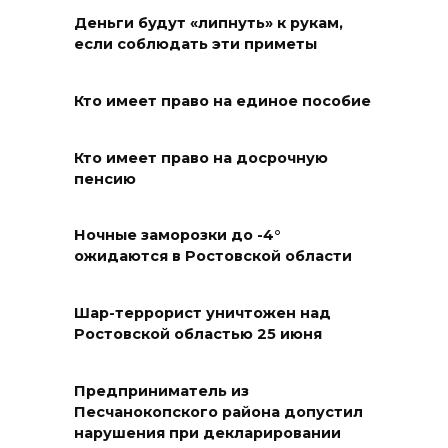
08 августа 2026 18:15
Деньги будут «липнуть» к рукам,
если соблюдать эти приметы
На Дону обсудили вопросы
повышения доступности
Кто имеет право на единое пособие
медицинской помощи с
участием федеральных
экспертов
Кто имеет право на досрочную
пенсию
08 августа 2026 17:40
Ночные заморозки до -4°
В Новочеркасске построят
ожидаются в Ростовской области
новую модульную котельную
и благоустроят проспект
Шар-террорист уничтожен над
Платовский
Ростовской областью 25 июня
08 августа 2026 17:18
Предприниматель из
Это стало нашей традицией:
Песчанокопского района допустил
нарушения при декларировании
ростовчане установили