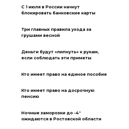
С 1 июля в России начнут
Развитие спорта на Дону
блокировать банковские карты
06 августа 2026 18:27
Три главных правила ухода за
Андрей Фатеев: Театр Чехова
грушами весной
в Таганроге откроет 200-й
сезон в обновленном здании
Деньги будут «липнуть» к рукам,
в сентябре 2027 года
если соблюдать эти приметы
06 августа 2026 18:27
Кто имеет право на единое пособие
Наблюдатели готовятся к
выборам
Кто имеет право на досрочную
пенсию
06 августа 2026 18:25
Ночные заморозки до -4°
Материальная помощь
ожидаются в Ростовской области
пострадавшим при атаке
БПЛА на Кубани