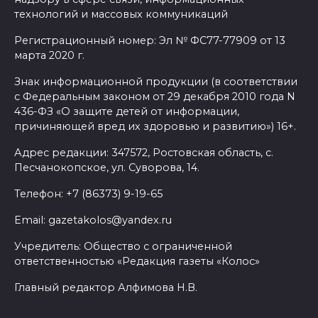
провокация
технологий и массовых коммуникаций
06 августа 2026 16:25
Регистрационный номер: Эл № ФС77-77909 от 13
марта 2020 г.
Подготовка к школе
Знак информационной продукции (в соответствии
с Федеральным законом от 29 декабря 2010 года N
06 августа 2026 15:51
436-ФЗ «О защите детей от информации,
причиняющей вред их здоровью и развитию») 16+.
Донские спасатели провели
Адрес редакции: 347572, Ростовская область, с.
профилактические занятия
Песчанокопское, ул. Суворова, 14.
более чем для 11 тыс. детей
Телефон: +7 (86373) 9-19-65
06 августа 2026 15:49
Email: gazetakolos@yandex.ru
«Хочу прожить жизнь одна»:
Учредитель: Общество с ограниченной
ростовчанка разочаровалась
ответственностью «Редакция газеты «Колос»
в местных мужчинах
Главный редактор Алфимова Н.В.
06 августа 2026 15:38