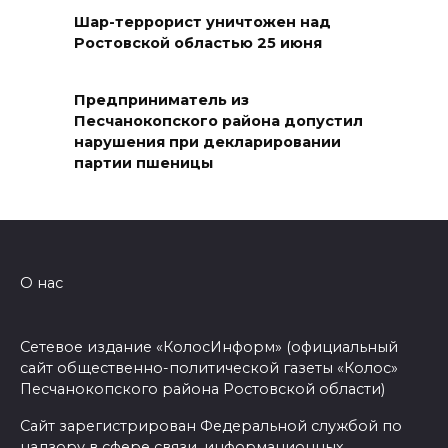
Шар-террорист уничтожен над
06 августа 2026 17:11
Ростовской областью 25 июня
Ростовская область окажет
Предприниматель из
матпомощь семьям, у которых
Песчанокопского района допустил
погибли дети из-за атаки
нарушения при декларировании
БПЛА на Кубани
партии пшеницы
06 августа 2026 16:57
Дончан приглашают
поучаствовать в конкурсе
О нас
«Лучший школьный педагог-
библиотекарь России»
Сетевое издание «КолосИнформ» (официальный
06 августа 2026 16:30
сайт общественно-политической газеты «Колос»
Песчанокопского района Ростовской области)
ВСЕ КАК ЕСТЬ. Политика
Сайт зарегистрирован Федеральной службой по
Зеленского: ложь, вранье и
надзору в сфере связи, информационных