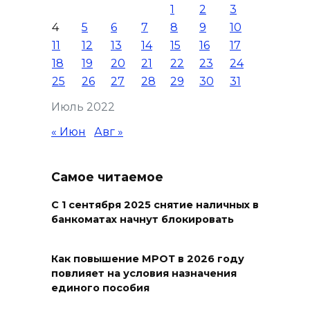
06 августа 2026 19:30
1
2
3
4
5
6
7
8
9
10
Юрий Слюсарь поздравил
11
12
13
14
15
16
17
донских строителей с
18
19
20
21
22
23
24
профессиональным
25
26
27
28
29
30
31
праздником и вручил
Июль 2022
награды
« Июн
Авг »
06 августа 2026 18:35
Осторожно! Падение
Самое читаемое
кирпичей
С 1 сентября 2025 снятие наличных в
06 августа 2026 18:30
банкоматах начнут блокировать
Выставка «По городам и
Как повышение МРОТ в 2026 году
весям»
повлияет на условия назначения
единого пособия
06 августа 2026 18:29