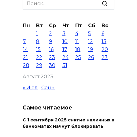
на 8 августа
Search
for:
07 августа 2026 22:04
Пн
Вт
Ср
Чт
Пт
Сб
Вс
В Железнодорожном районе
1
2
3
4
5
6
Ростова-на-Дону на сутки
7
8
9
10
11
12
13
отключат воду из-за
14
15
16
17
18
19
20
капремонта сетей
21
22
23
24
25
26
27
07 августа 2026 20:32
28
29
30
31
Август 2023
Полиция ищет вандалов,
осквернивших стелу
« Июл
Сен »
«Освободителям Ростова»
07 августа 2026 20:12
Самое читаемое
С 1 сентября 2025 снятие наличных в
Госавтоинспекция по
банкоматах начнут блокировать
Ростовской области призвала
водителей быть осторожными