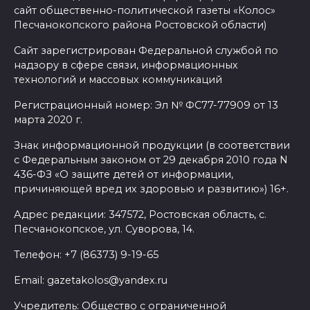
сайт общественно-политической газеты «Колос»
07 августа 2026 17:48
Песчанокопского района Ростовской области)
Сайт зарегистрирован Федеральной службой по
На Дону обсудили
надзору в сфере связи, информационных
взаимодействие участников
технологий и массовых коммуникаций
избирательного процесса в
Регистрационный номер: Эл № ФС77-77909 от 13
период ЕДГ-2026
марта 2020 г.
07 августа 2026 17:14
Знак информационной продукции (в соответствии
с Федеральным законом от 29 декабря 2010 года N
В Ростове доходный дом
436-ФЗ «О защите детей от информации,
причиняющей вред их здоровью и развитию») 16+.
Емельяновых на Большой
Садовой, 94, обследуют
Адрес редакции: 347572, Ростовская область, с.
специалисты
Песчанокопское, ул. Суворова, 14.
07 августа 2026 17:03
Телефон: +7 (86373) 9-19-65
Email: gazetakolos@yandex.ru
Бетон и влага: эксперт ЮФУ
объяснил, почему
Учредитель: Общество с ограниченной