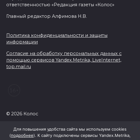
ответственностью «Редакция газеты «Колос»
ростовчанам тяжело
переносить жару
Главный редактор Алфимова Н.В.
07 августа 2026 16:30
Политика конфиденциальности и защиты
ВСЕ КАК ЕСТЬ. Исчезающая
информации
Украина. Страна вдов и
Согласие на обработку персональных данных с
сирот...
помощью сервисов Yandex.Metrika, LiveInternet,
top.mail.ru
07 августа 2026 16:11
В Чертковском районе
ремонтируют 2,85 км дороги к
трем хуторам по нацпроекту
07 августа 2026 15:50
© 2026 Колос
Через 23 года Ростов может
Для повышения удобства сайта мы используем cookies
стать городом с населением
(
подробнее
). К сайту подключены сервисы Yandex.Metrika,