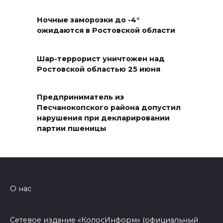
07 августа 2026 18:38
Ночные заморозки до -4°
ожидаются в Ростовской области
Бесплатные путевки для 17
тысяч детей: в Ростовской
Шар-террорист уничтожен над
области продолжается
Ростовской областью 25 июня
оздоровительная кампания
07 августа 2026 18:30
Предприниматель из
Песчанокопского района допустил
нарушения при декларировании
Судьба аварийного особняка
партии пшеницы
в донской столице
07 августа 2026 18:28
«Метеор» «Андрей Байков»
О нас
07 августа 2026 18:25
Сетевое издание «КолосИнформ» (официальный
Меры поддержки после ЧС