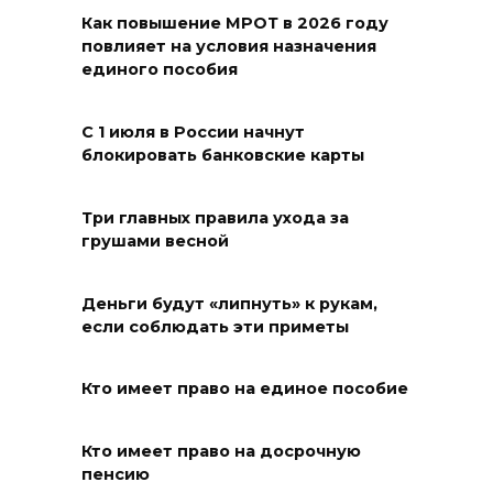
из-за ухудшения погоды
Как повышение МРОТ в 2026 году
повлияет на условия назначения
07 августа 2026 19:39
единого пособия
Сап-фестиваль, ночной забег
С 1 июля в России начнут
и турниры: как в Ростове
блокировать банковские карты
отметят День физкультурника
07 августа 2026 19:19
Три главных правила ухода за
грушами весной
В Таганроге из-за аварии
отключили свет на четырех
Деньги будут «липнуть» к рукам,
если соблюдать эти приметы
улицах
07 августа 2026 18:42
Кто имеет право на единое пособие
В Ростовской области более
Кто имеет право на досрочную
2000 жителей бесплатно
пенсию
осваивают новые профессии