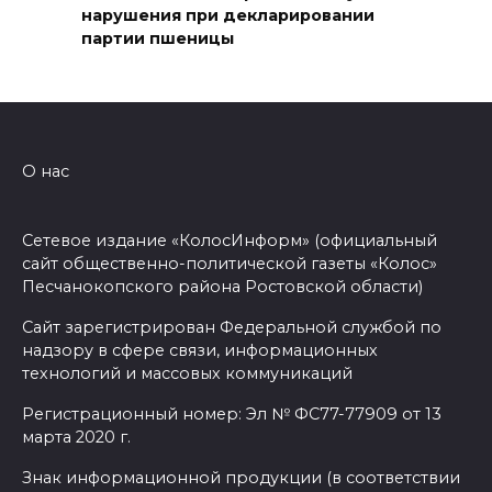
06 августа 2026 14:28
нарушения при декларировании
партии пшеницы
Таганрогский театр: пока
опущен занавес
06 августа 2026 14:25
О нас
Помощь волонтеров
госпиталям
Сетевое издание «КолосИнформ» (официальный
06 августа 2026 14:16
сайт общественно-политической газеты «Колос»
Песчанокопского района Ростовской области)
Проект строительства
Сайт зарегистрирован Федеральной службой по
хоккейной арены в Ростове
надзору в сфере связи, информационных
приостановлен, но не закрыт
технологий и массовых коммуникаций
06 августа 2026 14:04
Регистрационный номер: Эл № ФС77-77909 от 13
марта 2020 г.
На Дону официально
Знак информационной продукции (в соответствии