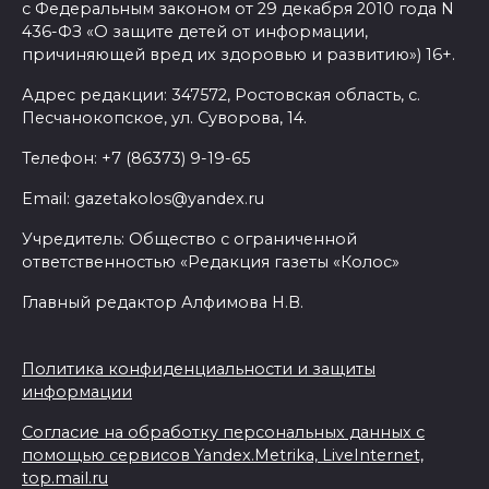
аттестовали 107 гидов
с Федеральным законом от 29 декабря 2010 года N
436-ФЗ «О защите детей от информации,
06 августа 2026 14:01
причиняющей вред их здоровью и развитию») 16+.
Адрес редакции: 347572, Ростовская область, с.
Сбил ребенка: в
Песчанокопское, ул. Суворова, 14.
Новочеркасске разыскивают
сбежавшего с места ДТП
Телефон: +7 (86373) 9-19-65
водителя
Email: gazetakolos@yandex.ru
06 августа 2026 13:33
Учредитель: Общество с ограниченной
ответственностью «Редакция газеты «Колос»
Донские кадеты участвуют в
Главный редактор Алфимова Н.В.
военно-спортивной смене
«Время юных героев»
Политика конфиденциальности и защиты
06 августа 2026 13:33
информации
Безопасность выборов,
Согласие на обработку персональных данных с
помощью сервисов Yandex.Metrika, LiveInternet,
плазменный двигатель и
top.mail.ru
золото синхронисток: