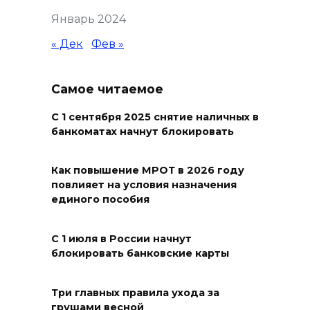
Январь 2024
Александр Брод – о
современных подходах к
« Дек
Фев »
контролю за выборами и
подготовке наблюдателей на
Самое читаемое
Дону
С 1 сентября 2025 снятие наличных в
06 августа 2026 15:12
банкоматах начнут блокировать
В донских школах к 1 сентября
обновят учебники
Как повышение МРОТ в 2026 году
повлияет на условия назначения
06 августа 2026 15:10
единого пособия
В Ростовской области до
С 1 июля в России начнут
конца года откроют 49
блокировать банковские карты
спортивных объектов
06 августа 2026 15:01
Три главных правила ухода за
грушами весной