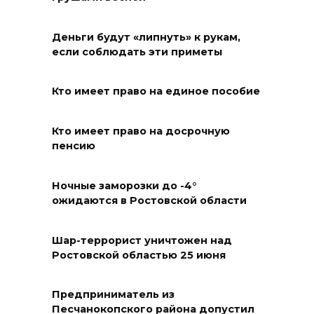
Россияне сообщают о
массовом сбое в работе
Деньги будут «липнуть» к рукам,
если соблюдать эти приметы
нескольких приложений
06 августа 2026 14:35
Кто имеет право на единое пособие
В Советском районе Ростова
Кто имеет право на досрочную
из-за порыва на водоводе
пенсию
ограничили подачу воды
06 августа 2026 14:33
Ночные заморозки до -4°
ожидаются в Ростовской области
Диспансеризация дончан
старше 65 лет
Шар-террорист уничтожен над
Ростовской областью 25 июня
06 августа 2026 14:30
Традиции семьи года
Предприниматель из
Песчанокопского района допустил