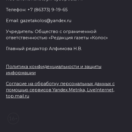
В Ростовской области из-за
Телефон: +7 (86373) 9-19-65
жары проезжую часть
Email: gazetakolos@yandex.ru
федеральных трасс поливают
водой
Учредитель: Общество с ограниченной
ответственностью «Редакция газеты «Колос»
07 августа 2026 14:55
Главный редактор Алфимова Н.В.
Сотрудники ДПС помогли
женщине с ребенком на
Политика конфиденциальности и защиты
трассе М-4 «Дон»
информации
07 августа 2026 14:33
Согласие на обработку персональных данных с
помощью сервисов Yandex.Metrika, LiveInternet,
top.mail.ru
В Батайске в заброшенном
здании произошло короткое
замыкание
07 августа 2026 14:30