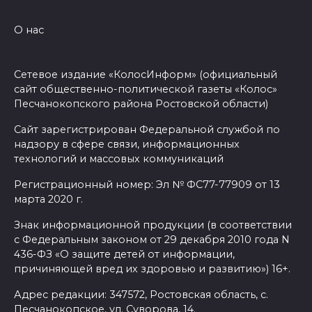
07 августа 2026 16:11
О нас
В Чертковском районе
Сетевое издание «КолосИнформ» (официальный
ремонтируют 2,85 км дороги к
сайт общественно-политической газеты «Колос»
трем хуторам по нацпроекту
Песчанокопского района Ростовской области)
07 августа 2026 15:50
Сайт зарегистрирован Федеральной службой по
надзору в сфере связи, информационных
Через 23 года Ростов может
технологий и массовых коммуникаций
стать городом с населением
Регистрационный номер: Эл № ФС77-77909 от 13
под 2 млн человек
марта 2020 г.
07 августа 2026 15:22
Знак информационной продукции (в соответствии
с Федеральным законом от 29 декабря 2010 года N
В Ростове на озере Лесном
436-ФЗ «О защите детей от информации,
причиняющей вред их здоровью и развитию») 16+.
утонул 43-летний мужчина
Адрес редакции: 347572, Ростовская область, с.
07 августа 2026 15:06
Песчанокопское, ул. Суворова, 14.