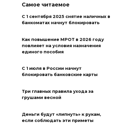
07 августа 2026 18:30
Самое читаемое
С 1 сентября 2025 снятие наличных в
Судьба аварийного особняка
банкоматах начнут блокировать
в донской столице
07 августа 2026 18:28
Как повышение МРОТ в 2026 году
повлияет на условия назначения
«Метеор» «Андрей Байков»
единого пособия
07 августа 2026 18:25
С 1 июля в России начнут
блокировать банковские карты
Меры поддержки после ЧС
07 августа 2026 17:48
Три главных правила ухода за
грушами весной
На Дону обсудили
взаимодействие участников
Деньги будут «липнуть» к рукам,
избирательного процесса в
если соблюдать эти приметы
период ЕДГ-2026