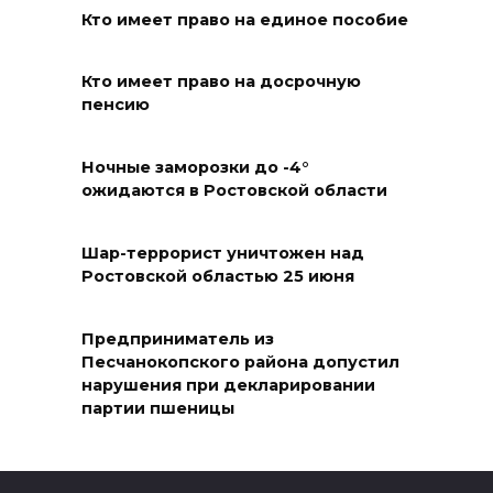
07 августа 2026 17:14
Кто имеет право на единое пособие
В Ростове доходный дом
Кто имеет право на досрочную
Емельяновых на Большой
пенсию
Садовой, 94, обследуют
специалисты
Ночные заморозки до -4°
ожидаются в Ростовской области
07 августа 2026 17:03
Бетон и влага: эксперт ЮФУ
Шар-террорист уничтожен над
Ростовской областью 25 июня
объяснил, почему
ростовчанам тяжело
переносить жару
Предприниматель из
Песчанокопского района допустил
07 августа 2026 16:30
нарушения при декларировании
партии пшеницы
ВСЕ КАК ЕСТЬ. Исчезающая
Украина. Страна вдов и
сирот...