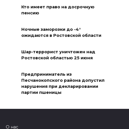
нечем: как ростовчане
Кто имеет право на досрочную
спасают доходный дом
пенсию
Рувинского от запустения
08 августа 2026 14:04
Ночные заморозки до -4°
ожидаются в Ростовской области
В Волгодонске мужчина
поджег газ в квартире
Шар-террорист уничтожен над
бывшей жены, эвакуированы
Ростовской областью 25 июня
7 человек
08 августа 2026 13:19
Предприниматель из
Песчанокопского района допустил
нарушения при декларировании
Юрий Слюсарь поздравил
партии пшеницы
жителей Ростовской области
с Днем физкультурника
08 августа 2026 10:49
О нас
Ростовчане оказались среди