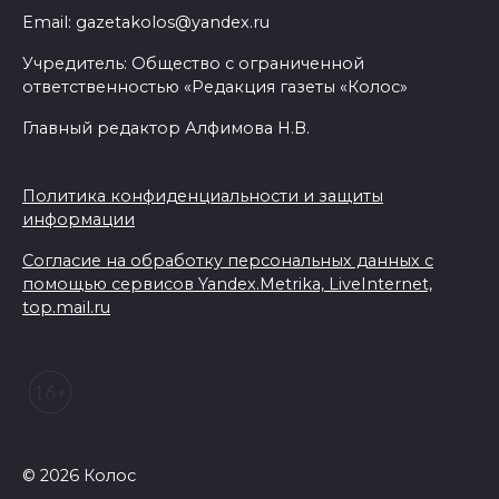
Утром над акваторией
Email: gazetakolos@yandex.ru
Азовского моря сбили
Учредитель: Общество с ограниченной
вражеские БПЛА
ответственностью «Редакция газеты «Колос»
08 августа 2026 09:29
Главный редактор Алфимова Н.В.
Аномальная жара до +40 °C
Политика конфиденциальности и защиты
накроет Ростов-на-Дону 8
информации
августа
Согласие на обработку персональных данных с
08 августа 2026 09:23
помощью сервисов Yandex.Metrika, LiveInternet,
top.mail.ru
Ночью дежурными силами
ПВО перехвачены и
уничтожены 397 украинских
беспилотников
08 августа 2026 09:19
© 2026 Колос