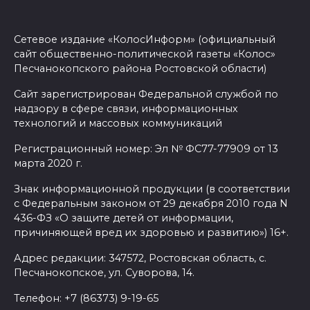
эвакуированных с пляжа в
Новороссийске
Сетевое издание «КолосИнформ» (официальный
сайт общественно-политической газеты «Колос»
08 августа 2026 10:40
Песчанокопского района Ростовской области)
В Ростовской области
Сайт зарегистрирован Федеральной службой по
надзору в сфере связи, информационных
ликвидировали 16
технологий и массовых коммуникаций
техногенных пожаров и 30
возгораний растительности
Регистрационный номер: Эл № ФС77-77909 от 13
марта 2020 г.
08 августа 2026 10:35
Знак информационной продукции (в соответствии
с Федеральным законом от 29 декабря 2010 года N
В Ростовской области
436-ФЗ «О защите детей от информации,
объявили штормовое
причиняющей вред их здоровью и развитию») 16+.
предупреждение из-за
Адрес редакции: 347572, Ростовская область, с.
высокого риска пожаров
Песчанокопское, ул. Суворова, 14.
08 августа 2026 09:32
Телефон: +7 (86373) 9-19-65