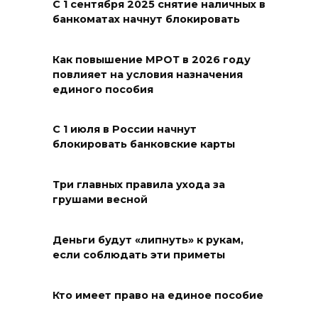
С 1 сентября 2025 снятие наличных в
и благоустроят проспект
банкоматах начнут блокировать
Платовский
08 августа 2026 17:18
Как повышение МРОТ в 2026 году
повлияет на условия назначения
Это стало нашей традицией:
единого пособия
ростовчане установили
самодельные поилки для
С 1 июля в России начнут
бездомных животных
блокировать банковские карты
08 августа 2026 16:56
Три главных правила ухода за
грушами весной
Журналисты «ДОН 24» вышли
на субботник в парке
Островского
Деньги будут «липнуть» к рукам,
если соблюдать эти приметы
08 августа 2026 15:59
Кто имеет право на единое пособие
Сносить нельзя, сохранять