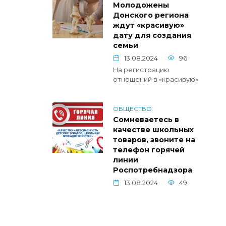
Молодожены
Донского региона
ждут «красивую»
дату для создания
семьи
13.08.2024
96
На регистрацию
отношений в «красивую»
ОБЩЕСТВО
Сомневаетесь в
качестве школьных
товаров, звоните на
телефон горячей
линии
Роспотребнадзора
13.08.2024
49