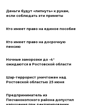
«Метеор» «Андрей Байков»
07 августа 2026 18:25
Деньги будут «липнуть» к рукам,
если соблюдать эти приметы
Меры поддержки после ЧС
Кто имеет право на единое пособие
07 августа 2026 17:48
Кто имеет право на досрочную
На Дону обсудили
пенсию
взаимодействие участников
избирательного процесса в
Ночные заморозки до -4°
период ЕДГ-2026
ожидаются в Ростовской области
07 августа 2026 17:14
Шар-террорист уничтожен над
В Ростове доходный дом
Ростовской областью 25 июня
Емельяновых на Большой
Садовой, 94, обследуют
Предприниматель из
специалисты
Песчанокопского района допустил
нарушения при декларировании