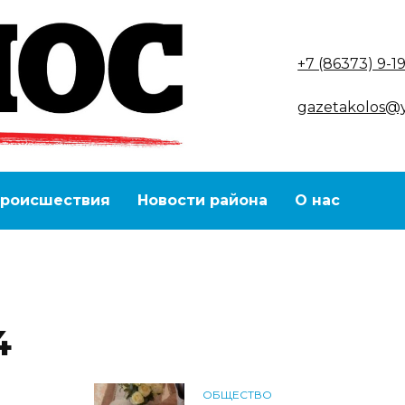
+7 (86373) 9-1
gazetakolos@
роисшествия
Новости района
О нас
4
ОБЩЕСТВО