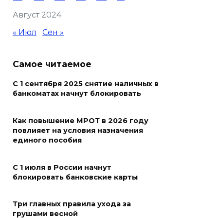
Август 2024
В Ростовской области более
2000 жителей бесплатно
« Июл
Сен »
осваивают новые профессии
07 августа 2026 18:38
Самое читаемое
С 1 сентября 2025 снятие наличных в
Бесплатные путевки для 17
банкоматах начнут блокировать
тысяч детей: в Ростовской
области продолжается
оздоровительная кампания
Как повышение МРОТ в 2026 году
повлияет на условия назначения
07 августа 2026 18:30
единого пособия
Судьба аварийного особняка
С 1 июля в России начнут
в донской столице
блокировать банковские карты
07 августа 2026 18:28
Три главных правила ухода за
грушами весной