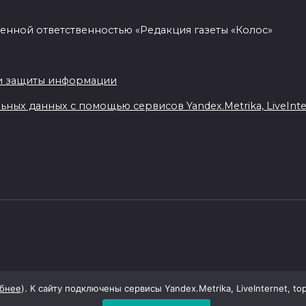
енной ответственностью «Редакция газеты «Колос»
.
и защиты информации
ных данных с помощью сервисов Yandex.Metrika, LiveIntern
бнее
). К сайту подключены сервисы Yandex.Metrika, LiveInternet, to