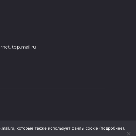
07 августа 2026 15:50
Через 23 года Ростов может
стать городом с населением
под 2 млн человек
07 августа 2026 15:22
et, top.mail.ru
В Ростове на озере Лесном
утонул 43-летний мужчина
07 августа 2026 15:06
В Ростовской области из-за
жары проезжую часть
федеральных трасс поливают
водой
07 августа 2026 14:55
p.mail.ru, которые также использует файлы cookie (
подробнее
).