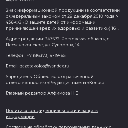
Знак информационной продукции (в соответствии
На Дону более 36 тысяч
с Федеральным законом от 29 декабря 2010 года N
выпускников подали
436-ФЗ «О защите детей от информации,
причиняющей вред их здоровью и развитию») 16+.
заявления в колледжи и
техникумы
Адрес редакции: 347572, Ростовская область, с.
Песчанокопское, ул. Суворова, 14.
10 августа 2026 17:18
Телефон: +7 (86373) 9-19-65
Правительство: Донские
Email: gazetakolos@yandex.ru
туркомпании повышают
производительность труда
Учредитель: Общество с ограниченной
ответственностью «Редакция газеты «Колос»
10 августа 2026 17:04
Главный редактор Алфимова Н.В.
ГК «Ростов-Дон» начнет II
Всероссийскую Спартакиаду
Политика конфиденциальности и защиты
матчем против
информации
Волгоградской области
Согласие на обработку персональных данных с