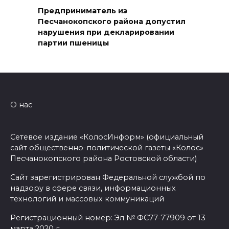
Предприниматель из
Антитренд сезона:
Песчанокопского района допустил
жительница Волгодонска
нарушения при декларировании
спрятала мефедрон в волосах
партии пшеницы
10 августа 2026 18:13
В Ростове обсудили, как
сделать детство доступным
О нас
для каждого: инклюзия,
поддержка семей и новые
Сетевое издание «КолосИнформ» (официальный
стандарты
сайт общественно-политической газеты «Колос»
10 августа 2026 18:01
Песчанокопского района Ростовской области)
Сайт зарегистрирован Федеральной службой по
Выйти за рамки: Т2 ломает
надзору в сфере связи, информационных
четвертую стену в новой
технологий и массовых коммуникаций
рекламной программе
Регистрационный номер: Эл № ФС77-77909 от 13
марта 2020 г.
10 августа 2026 17:54