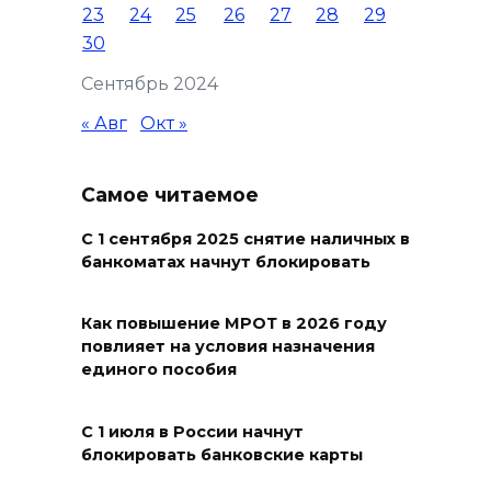
23
24
25
26
27
28
29
общественном транспорте
30
должны быть доступными по
цене
Сентябрь 2024
10 августа 2026 18:34
« Авг
Окт »
Всероссийский день
Самое читаемое
физкультурника
10 августа 2026 18:32
С 1 сентября 2025 снятие наличных в
банкоматах начнут блокировать
Вынужденная отсрочка
Как повышение МРОТ в 2026 году
10 августа 2026 18:30
повлияет на условия назначения
единого пособия
Рейд на темернике
С 1 июля в России начнут
10 августа 2026 18:28
блокировать банковские карты
Общегородской субботник