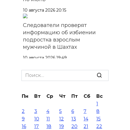
10 августа 2026 20:15
Следователи проверят
информацию об избиении
подростка взрослым
мужчиной в Шахтах
10 августа 2026 19:49
Усть-Донецкий и
Search
Константиновск получат по
for:
80,6 млн рублей на
благоустройство
Пн
Вт
Ср
Чт
Пт
Сб
Вс
общественных пространств
1
2
3
4
5
6
7
8
10 августа 2026 19:03
9
10
11
12
13
14
15
16
17
18
19
20
21
22
Путин: Поездки на