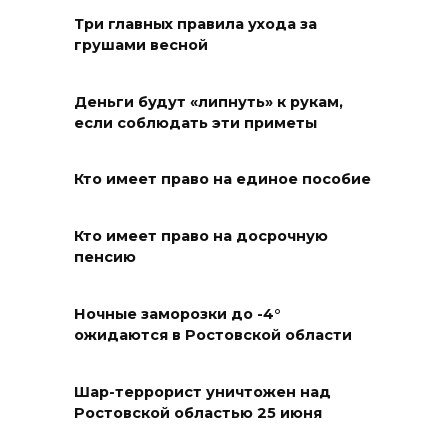
Три главных правила ухода за
10 августа 2026 18:26
грушами весной
Чрезвычайная
Деньги будут «липнуть» к рукам,
пожароопасность в регионе
если соблюдать эти приметы
10 августа 2026 18:25
Кто имеет право на единое пособие
От початка до комбикорма
Кто имеет право на досрочную
10 августа 2026 18:20
пенсию
Стартует прием заявок
Ночные заморозки до -4°
центра «Мой бизнес» на
ожидаются в Ростовской области
поддержку от донских
производителей и участников
кластеров
Шар-террорист уничтожен над
Ростовской областью 25 июня
10 августа 2026 18:16