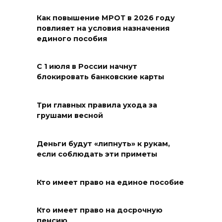
Как повышение МРОТ в 2026 году
Молодые инженеры
повлияет на условия назначения
единого пособия
05 августа 2026 18:32
С 1 июля в России начнут
По пути к большой трассе
блокировать банковские карты
05 августа 2026 18:32
Три главных правила ухода за
Футбольный разгром в Кубке
грушами весной
России
05 августа 2026 18:30
Деньги будут «липнуть» к рукам,
если соблюдать эти приметы
Огненный шторм во дворе
Кто имеет право на единое пособие
05 августа 2026 18:29
Кто имеет право на досрочную
Подготовка к школе
пенсию