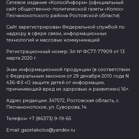
Сетевое издание «КолосИнформ» (официальный
этапа премии
сайт общественно-политической газеты «Колос»
#МЫВМЕСТЕ-2026 на Дону
Песчанокопского района Ростовской области)
победителями признаны 29
Сайт зарегистрирован Федеральной службой по
проектов
надзору в сфере связи, информационных
05 августа 2026 18:06
технологий и массовых коммуникаций
Регистрационный номер: Эл № ФС77-77909 от 13
К соглашению о наблюдении
марта 2020 г.
за выборами в Госдуму
Знак информационной продукции (в соответствии
присоединились 8 партий
с Федеральным законом от 29 декабря 2010 года N
436-ФЗ «О защите детей от информации,
05 августа 2026 18:04
причиняющей вред их здоровью и развитию») 16+.
Ростовский врач подготовил
Адрес редакции: 347572, Ростовская область, с.
памятку по действиям при
Песчанокопское, ул. Суворова, 14.
беспилотной опасности
Телефон: +7 (86373) 9-19-65
05 августа 2026 17:34
Email: gazetakolos@yandex.ru