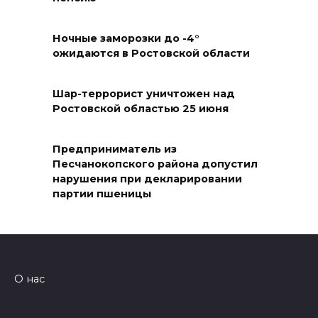
05 августа 2026 18:27
Ночные заморозки до -4°
Жеребьевка политических
ожидаются в Ростовской области
партий
Шар-террорист уничтожен над
05 августа 2026 18:25
Ростовской областью 25 июня
АЗС работают в штатном
режиме
Предприниматель из
Песчанокопского района допустил
05 августа 2026 18:21
нарушения при декларировании
партии пшеницы
Четыре новые школы
откроются в Ростовской
области 1 сентября
05 августа 2026 18:16
О нас
По итогам регионального