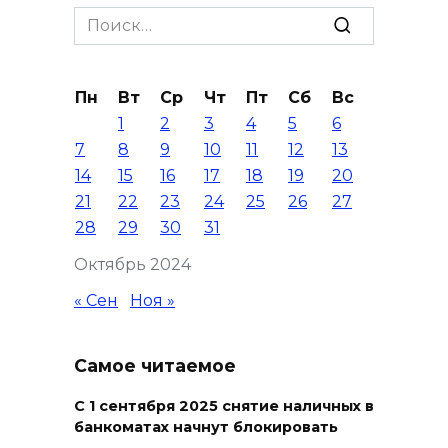
Ростовской области перешли
Search
в чаты в мессенджере MAX
for:
05 августа 2026 19:13
Пн
Вт
Ср
Чт
Пт
Сб
Вс
1
2
3
4
5
6
В Ростовской области
7
8
9
10
11
12
13
пропала 17-летняя девушка
14
15
16
17
18
19
20
05 августа 2026 19:03
21
22
23
24
25
26
27
28
29
30
31
Кондиционеры создают
Октябрь 2024
перегрузку: ростовчан
предупредили о рисках
« Сен
Ноя »
отключения электроэнергии
05 августа 2026 18:37
Самое читаемое
С 1 сентября 2025 снятие наличных в
Зарядка со стражем порядка
банкоматах начнут блокировать
05 августа 2026 18:35