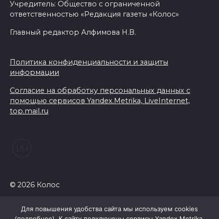
Регистрация открыта:
Учредитель: Общество с ограниченной
ответственностью «Редакция газеты «Колос»
фестиваль инклюзивного
добровольчества «Я
Главный редактор Алфимова Н.В.
чувствую» пройдет на Дону
05 августа 2026 17:20
Политика конфиденциальности и защиты
информации
Донская инициатива:
Согласие на обработку персональных данных с
получать лечебное питание
помощью сервисов Yandex.Metrika, LiveInternet,
для инвалидов станет проще
top.mail.ru
05 августа 2026 17:18
Пламя не пощадило ничего:
фото с мест ночных пожаров в
Ростове
© 2026 Колос
05 августа 2026 17:09
Для повышения удобства сайта мы используем cookies
(
подробнее
). К сайту подключены сервисы Yandex.Metrika,