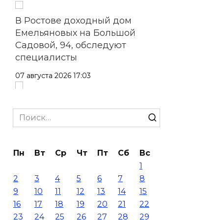
В Ростове доходный дом
Емельяновых на Большой
Садовой, 94, обследуют
специалисты
07 августа 2026 17:03
Бетон и влага: эксперт ЮФУ
объяснил, почему
Search
ростовчанам тяжело
for:
переносить жару
Пн
Вт
Ср
Чт
Пт
Сб
Вс
07 августа 2026 16:30
1
2
3
4
5
6
7
8
ВСЕ КАК ЕСТЬ. Исчезающая
9
10
11
12
13
14
15
Украина. Страна вдов и
16
17
18
19
20
21
22
сирот...
23
24
25
26
27
28
29