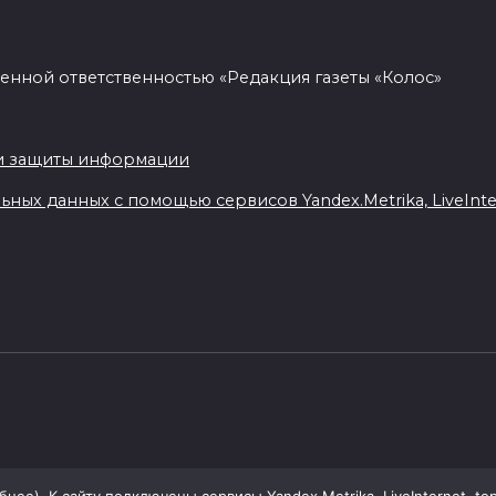
енной ответственностью «Редакция газеты «Колос»
.
и защиты информации
ных данных с помощью сервисов Yandex.Metrika, LiveIntern