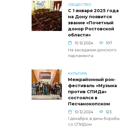
ОБЩЕСТВО
С 1 января 2025 года
на Дону появится
звание «Почетный
донор Ростовской
области»
10.12.2024
107
На заседании донского
парламента
КУЛЬТУРА
Межрайонный рок-
фестиваль «Музыка
против СПИДа»
состоялся в
Песчанокопском
10.12.2024
123
1 декабря, в день борьбы
со СПИДом