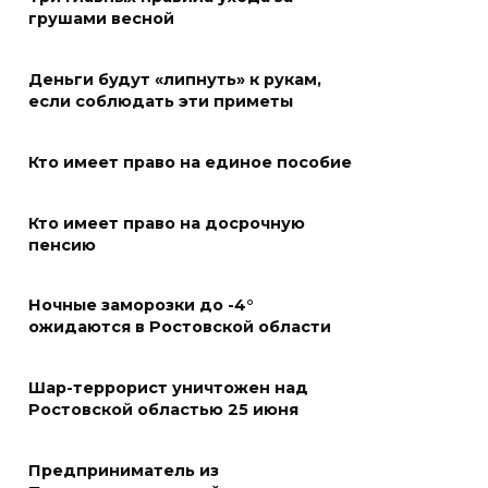
В Ростовской области из-за
грушами весной
жары проезжую часть
федеральных трасс поливают
Деньги будут «липнуть» к рукам,
водой
если соблюдать эти приметы
07 августа 2026 14:55
Кто имеет право на единое пособие
Сотрудники ДПС помогли
женщине с ребенком на
Кто имеет право на досрочную
трассе М-4 «Дон»
пенсию
07 августа 2026 14:33
Ночные заморозки до -4°
ожидаются в Ростовской области
В Батайске в заброшенном
здании произошло короткое
замыкание
Шар-террорист уничтожен над
Ростовской областью 25 июня
07 августа 2026 14:30
Предприниматель из
Учиться, чтобы работать