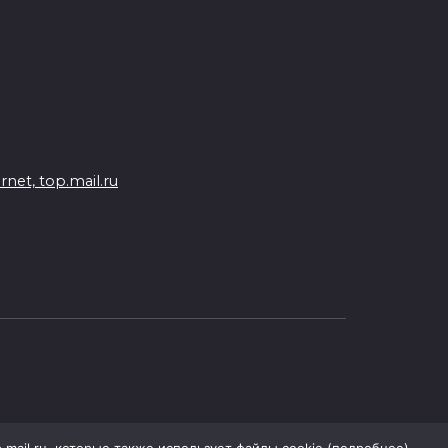
на Ростовскую область
надвигаются ливни с градом
07 августа 2026 13:59
В Общественной палате
предложили сократить
рабочий день из-за жары
et, top.mail.ru
07 августа 2026 13:43
Памятник Ермаку в
Новочеркасске перекрасили в
черный цвет – общественники
бьют тревогу
07 августа 2026 13:38
Мем с Путиным, российские