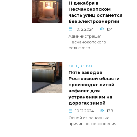
11 декабря в
Песчанокопском
часть улиц останется
без электроэнергии
10.12.2024
194
Администрация
Песчанокопского
сельского
ОБЩЕСТВО
Пять заводов
Ростовской области
производят литой
асфальт для
устранения ям на
дорогах зимой
10.12.2024
138
Одной из основных
причин возникновения