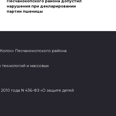
Песчанокопского района допустил
нарушения при декларировании
07 августа 2026 14:28
партии пшеницы
Раскаленный август
07 августа 2026 14:28
До 120 человек на борту:
«Колос» Песчанокопского района
новому «Метеору» присвоили
имя «Андрей Байков»
 технологий и массовых
07 августа 2026 14:25
Миграционная ситуация на
Дону
2010 года N 436-ФЗ «О защите детей
07 августа 2026 14:20
Штормовое предупреждение: