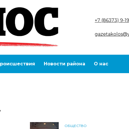
+7 (86373) 9-1
gazetakolos@
роисшествия
Новости района
О нас
4
ОБЩЕСТВО