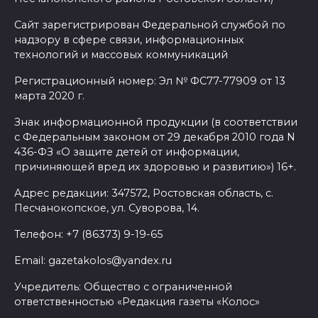
Стартует прием заявок
Сайт зарегистрирован Федеральной службой по
центра «Мой бизнес» на
надзору в сфере связи, информационных
поддержку от донских
технологий и массовых коммуникаций
производителей и участников
Регистрационный номер: Эл № ФС77-77909 от 13
кластеров
марта 2020 г.
10 августа 2026 18:16
Знак информационной продукции (в соответствии
с Федеральным законом от 29 декабря 2010 года N
Антитренд сезона:
436-ФЗ «О защите детей от информации,
причиняющей вред их здоровью и развитию») 16+.
жительница Волгодонска
спрятала мефедрон в волосах
Адрес редакции: 347572, Ростовская область, с.
Песчанокопское, ул. Суворова, 14.
10 августа 2026 18:13
Телефон: +7 (86373) 9-19-65
В Ростове обсудили, как
Email: gazetakolos@yandex.ru
сделать детство доступным
для каждого: инклюзия,
Учредитель: Общество с ограниченной
ответственностью «Редакция газеты «Колос»
поддержка семей и новые