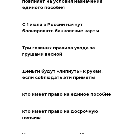
повлияет на условия назначения
Константиновск получат по
единого пособия
80,6 млн рублей на
благоустройство
общественных пространств
С 1 июля в России начнут
блокировать банковские карты
10 августа 2026 19:03
Три главных правила ухода за
Путин: Поездки на
грушами весной
общественном транспорте
должны быть доступными по
Деньги будут «липнуть» к рукам,
цене
если соблюдать эти приметы
10 августа 2026 18:34
Кто имеет право на единое пособие
Всероссийский день
физкультурника
Кто имеет право на досрочную
пенсию
10 августа 2026 18:32