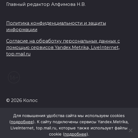
стандарты
Главный редактор Алфимова Н.В.
10 августа 2026 18:01
Политика конфиденциальности и защиты
Выйти за рамки: Т2 ломает
информации
четвертую стену в новой
Согласие на обработку персональных данных с
рекламной программе
помощью сервисов Yandex.Metrika, LiveInternet,
top.mail.ru
10 августа 2026 17:54
На Дону более 36 тысяч
выпускников подали
заявления в колледжи и
техникумы
© 2026 Колос
10 августа 2026 17:18
Для повышения удобства сайта мы используем cookies
Правительство: Донские
(
подробнее
). К сайту подключены сервисы Yandex.Metrika,
LiveInternet, top.mail.ru, которые также использует файлы
туркомпании повышают
cookie (
подробнее
).
производительность труда