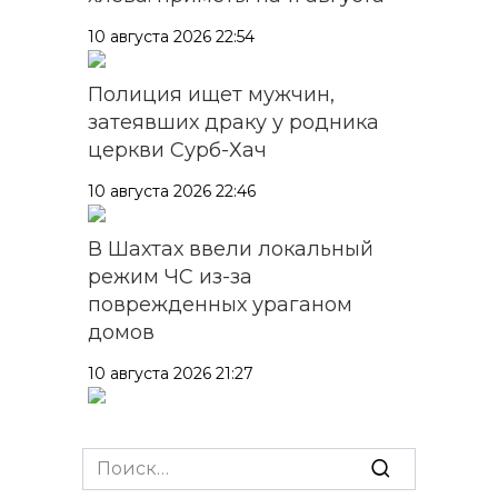
10 августа 2026 22:54
Полиция ищет мужчин,
затеявших драку у родника
церкви Сурб-Хач
10 августа 2026 22:46
В Шахтах ввели локальный
режим ЧС из-за
поврежденных ураганом
домов
10 августа 2026 21:27
Более 1300 новых автобусов
начнут курсировать по
Search
донским дорогам до 2030
for: