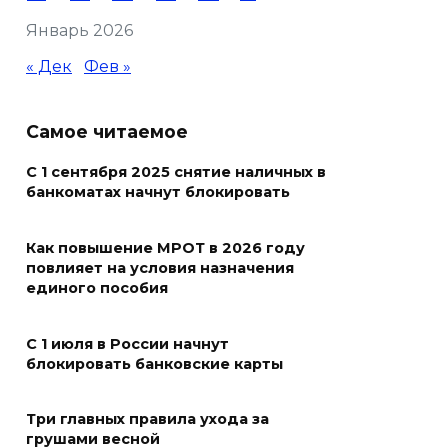
В Ростовской области
Январь 2026
пропала 17-летняя девушка
« Дек
Фев »
05 августа 2026 19:03
Кондиционеры создают
Самое читаемое
перегрузку: ростовчан
С 1 сентября 2025 снятие наличных в
предупредили о рисках
банкоматах начнут блокировать
отключения электроэнергии
05 августа 2026 18:37
Как повышение МРОТ в 2026 году
повлияет на условия назначения
Зарядка со стражем порядка
единого пособия
05 августа 2026 18:35
С 1 июля в России начнут
блокировать банковские карты
Молодые инженеры
05 августа 2026 18:32
Три главных правила ухода за
грушами весной