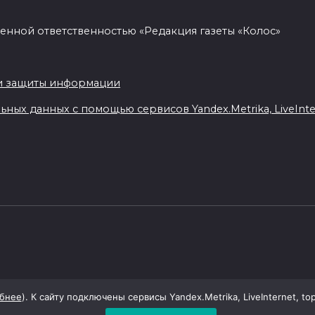
енной ответственностью «Редакция газеты «Колос»
.
и защиты информации
ных данных с помощью сервисов Yandex.Metrika, LiveIntern
бнее
). К сайту подключены сервисы Yandex.Metrika, LiveInternet, to