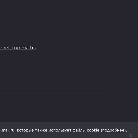
05 августа 2026 18:06
К соглашению о наблюдении
за выборами в Госдуму
присоединились 8 партий
05 августа 2026 18:04
et, top.mail.ru
Ростовский врач подготовил
памятку по действиям при
беспилотной опасности
05 августа 2026 17:34
Регистрация открыта:
фестиваль инклюзивного
добровольчества «Я
чувствую» пройдет на Дону
p.mail.ru, которые также использует файлы cookie (
подробнее
).