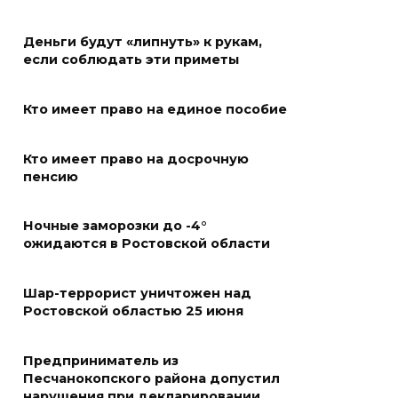
По пути к большой трассе
Деньги будут «липнуть» к рукам,
05 августа 2026 18:32
если соблюдать эти приметы
Футбольный разгром в Кубке
Кто имеет право на единое пособие
России
05 августа 2026 18:30
Кто имеет право на досрочную
пенсию
Огненный шторм во дворе
Ночные заморозки до -4°
05 августа 2026 18:29
ожидаются в Ростовской области
Подготовка к школе
Шар-террорист уничтожен над
05 августа 2026 18:27
Ростовской областью 25 июня
Жеребьевка политических
Предприниматель из
партий
Песчанокопского района допустил
нарушения при декларировании