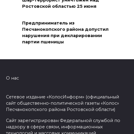
Шар-террорист уничтожен над
Сап-фестиваль, ночной забег
Ростовской областью 25 июня
и турниры: как в Ростове
отметят День физкультурника
Предприниматель из
07 августа 2026 19:19
Песчанокопского района допустил
нарушения при декларировании
партии пшеницы
В Таганроге из-за аварии
отключили свет на четырех
улицах
07 августа 2026 18:42
О нас
В Ростовской области более
2000 жителей бесплатно
Сетевое издание «КолосИнформ» (официальный
осваивают новые профессии
сайт общественно-политической газеты «Колос»
Песчанокопского района Ростовской области)
07 августа 2026 18:38
Сайт зарегистрирован Федеральной службой по
надзору в сфере связи, информационных
Бесплатные путевки для 17
технологий и массовых коммуникаций