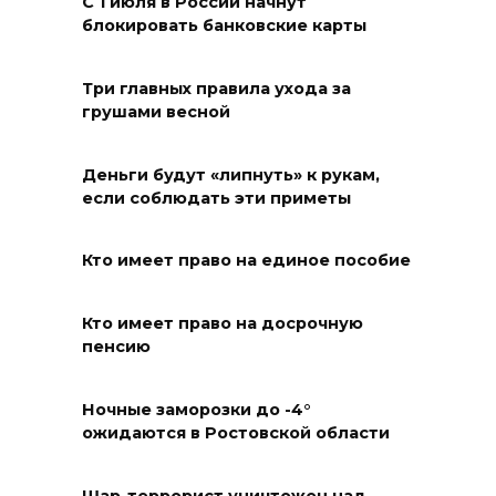
С 1 июля в России начнут
Ростова-на-Дону на сутки
блокировать банковские карты
отключат воду из-за
капремонта сетей
Три главных правила ухода за
грушами весной
07 августа 2026 20:32
Полиция ищет вандалов,
Деньги будут «липнуть» к рукам,
если соблюдать эти приметы
осквернивших стелу
«Освободителям Ростова»
Кто имеет право на единое пособие
07 августа 2026 20:12
Кто имеет право на досрочную
Госавтоинспекция по
пенсию
Ростовской области призвала
водителей быть осторожными
из-за ухудшения погоды
Ночные заморозки до -4°
ожидаются в Ростовской области
07 августа 2026 19:39