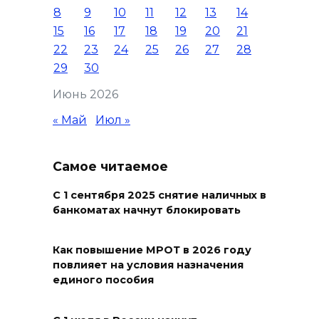
8
9
10
11
12
13
14
уничтожены 397 украинских
15
16
17
18
19
20
21
беспилотников
22
23
24
25
26
27
28
08 августа 2026 09:19
29
30
Июнь 2026
Более 30 БПЛА сбили ночью в
пяти районах Ростовской
« Май
Июл »
области
07 августа 2026 23:00
Самое читаемое
С 1 сентября 2025 снятие наличных в
Дабы счастье семейное
банкоматах начнут блокировать
сберечь – спрячьте первое
сорванное яблоко: приметы
на 8 августа
Как повышение МРОТ в 2026 году
повлияет на условия назначения
07 августа 2026 22:04
единого пособия
В Железнодорожном районе