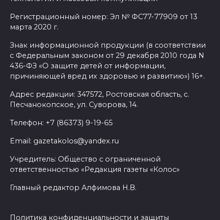
тысяч детей: в Ростовской
области продолжается
Регистрационный номер: Эл № ФС77-77909 от 13
оздоровительная кампания
марта 2020 г.
Знак информационной продукции (в соответствии
07 августа 2026 18:30
с Федеральным законом от 29 декабря 2010 года N
436-ФЗ «О защите детей от информации,
Судьба аварийного особняка
причиняющей вред их здоровью и развитию») 16+.
в донской столице
Адрес редакции: 347572, Ростовская область, с.
07 августа 2026 18:28
Песчанокопское, ул. Суворова, 14.
Телефон: +7 (86373) 9-19-65
«Метеор» «Андрей Байков»
Email: gazetakolos@yandex.ru
07 августа 2026 18:25
Учредитель: Общество с ограниченной
ответственностью «Редакция газеты «Колос»
Меры поддержки после ЧС
Главный редактор Алфимова Н.В.
07 августа 2026 17:48
На Дону обсудили
Политика конфиденциальности и защиты