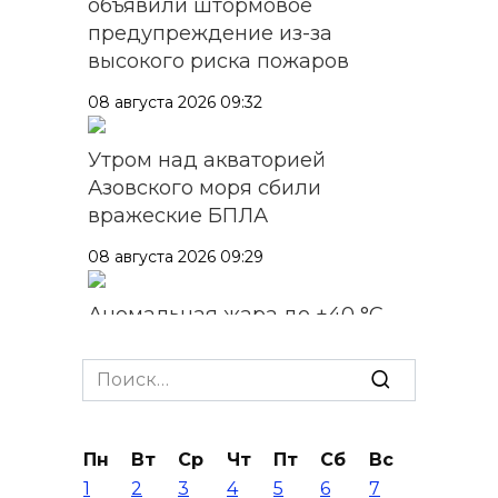
объявили штормовое
предупреждение из-за
высокого риска пожаров
08 августа 2026 09:32
Утром над акваторией
Азовского моря сбили
вражеские БПЛА
08 августа 2026 09:29
Аномальная жара до +40 °C
накроет Ростов-на-Дону 8
августа
Search
for:
08 августа 2026 09:23
Пн
Вт
Ср
Чт
Пт
Сб
Вс
Ночью дежурными силами
1
2
3
4
5
6
7
ПВО перехвачены и