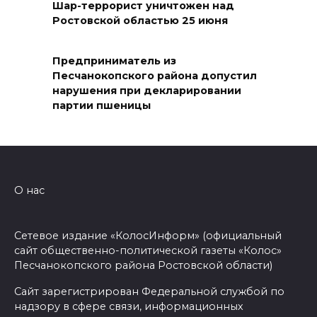
Шар-террорист уничтожен над
06 августа 2026 17:11
Ростовской областью 25 июня
Ростовская область окажет
Предприниматель из
матпомощь семьям, у которых
Песчанокопского района допустил
погибли дети из-за атаки
нарушения при декларировании
БПЛА на Кубани
партии пшеницы
06 августа 2026 16:57
Дончан приглашают
поучаствовать в конкурсе
О нас
«Лучший школьный педагог-
библиотекарь России»
Сетевое издание «КолосИнформ» (официальный
06 августа 2026 16:30
сайт общественно-политической газеты «Колос»
Песчанокопского района Ростовской области)
ВСЕ КАК ЕСТЬ. Политика
Сайт зарегистрирован Федеральной службой по
Зеленского: ложь, вранье и
надзору в сфере связи, информационных