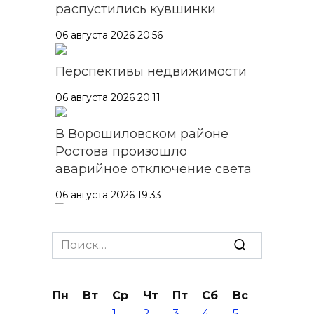
распустились кувшинки
06 августа 2026 20:56
Перспективы недвижимости
06 августа 2026 20:11
В Ворошиловском районе
Ростова произошло
аварийное отключение света
06 августа 2026 19:33
Шахбокс, падел и пилон: в
Search
Ростовской области
for:
зарегистрировали новые
виды спорта
Пн
Вт
Ср
Чт
Пт
Сб
Вс
06 августа 2026 19:30
1
2
3
4
5