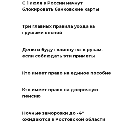
С 1 июля в России начнут
Развитие спорта на Дону
блокировать банковские карты
06 августа 2026 18:27
Три главных правила ухода за
Андрей Фатеев: Театр Чехова
грушами весной
в Таганроге откроет 200-й
сезон в обновленном здании
Деньги будут «липнуть» к рукам,
в сентябре 2027 года
если соблюдать эти приметы
06 августа 2026 18:27
Кто имеет право на единое пособие
Наблюдатели готовятся к
выборам
Кто имеет право на досрочную
пенсию
06 августа 2026 18:25
Ночные заморозки до -4°
Материальная помощь
ожидаются в Ростовской области
пострадавшим при атаке
БПЛА на Кубани