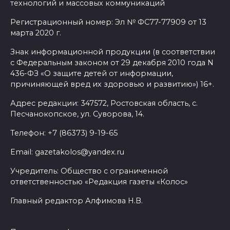
провокация
технологий и массовых коммуникаций
06 августа 2026 16:25
Регистрационный номер: Эл № ФС77-77909 от 13
марта 2020 г.
Подготовка к школе
Знак информационной продукции (в соответствии
с Федеральным законом от 29 декабря 2010 года N
06 августа 2026 15:51
436-ФЗ «О защите детей от информации,
причиняющей вред их здоровью и развитию») 16+.
Донские спасатели провели
Адрес редакции: 347572, Ростовская область, с.
профилактические занятия
Песчанокопское, ул. Суворова, 14.
более чем для 11 тыс. детей
Телефон: +7 (86373) 9-19-65
06 августа 2026 15:49
Email: gazetakolos@yandex.ru
«Хочу прожить жизнь одна»:
Учредитель: Общество с ограниченной
ростовчанка разочаровалась
ответственностью «Редакция газеты «Колос»
в местных мужчинах
Главный редактор Алфимова Н.В.
06 августа 2026 15:38